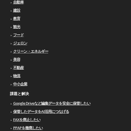
自動車
建設
教育
観光
フード
ジェロン
クリーン・エネルギー
美容
不動産
物流
中小企業
課題と解決
Google Driveなど編集データを安全に保管したい
保管したデータをAI活用につなげる
FAXを廃止したい
PPAPを撤廃したい