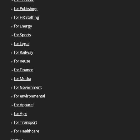
for Publishing
for HR Staffing
for Energy
for Sports
for Legal
for Railway
for Reuse
for Finance
for Media
for Government
for environmental
for Apparel
for Agri
for Transport
for Healthcare