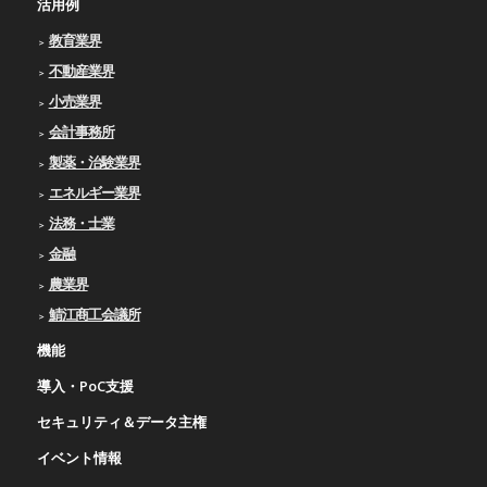
活用例
教育業界
不動産業界
小売業界
会計事務所
製薬・治験業界
エネルギー業界
法務・士業
金融
農業界
鯖江商工会議所
機能
導入・PoC支援
セキュリティ＆データ主権
イベント情報