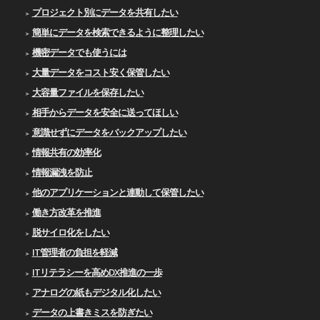
プロジェクト別にデータを共有したい
簡単にデータを検索できるように整理したい
機密データでも使うには
大量データをコスト安く保管したい
大容量ファイルを保存したい
相手からデータを安全に送ってほしい
意識せずにデータをバックアップしたい
情報共有の効率化
情報漏洩を防止
他のアプリケーションと連動して保管したい
働き方改革を推進
脱サイロ化をしたい
IT管理者の負担を軽減
ITリテラシーを高めDX推進の一歩
アナログの紙もデジタル化したい
データの上書きミスを防ぎたい