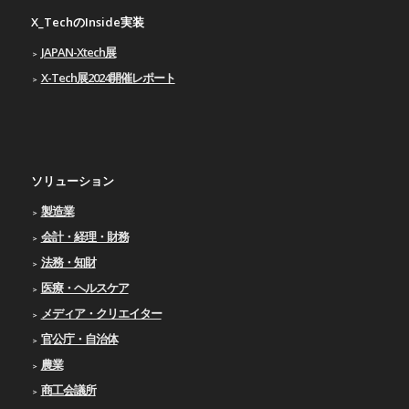
X_TechのInside実装
JAPAN-Xtech展
X-Tech展2024開催レポート
ソリューション
製造業
会計・経理・財務
法務・知財
医療・ヘルスケア
メディア・クリエイター
官公庁・自治体
農業
商工会議所