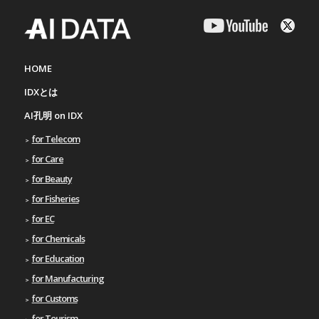
HOME
IDXとは
AI孔明 on IDX
for Telecom
for Care
for Beauty
for Fisheries
for EC
for Chemicals
for Education
for Manufacturing
for Customs
for Tourism