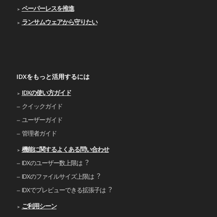
ペーパーレスを推進
ランサムウェアから守りたい
IDXをもっと活用するには
IDXの使い⽅ガイド
クイックガイド
ユーザーガイド
管理者ガイド
機能に関するよくある問い合わせ
IDXのユーザー数上限は︖
IDXのファイルサイズ上限は︖
IDXでプレビューできる拡張⼦は︖
ご利⽤シーン