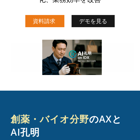
資料請求
デモを見る
創薬・バイオ分野
のAXと
AI孔明