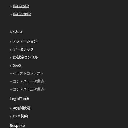
IDX GovDX
IDX FarmDX
DX＆AI
アノテーション
データテック
DX認定コンサル
SaaS
イラストコンテスト
コンテスト一次通過
コンテスト二次通過
LegalTech
AI知財検索
DX＆契約
Bespoke