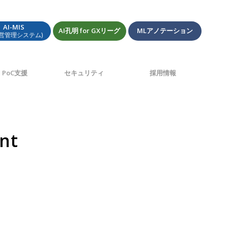
AI-MIS
AI孔明 for GXリーグ
MLアノテーション
経営管理システム)
PoC支援
セキュリティ
採用情報
nt