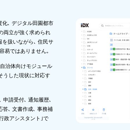
度化､ デジタル田園都市
｣の両立が強く求められ
報を扱いながら､ 住民サ
容易ではありません｡
X｣の自治体向けモジュール
t」は、そうした現状に対応す
 申請受付､ 通知履歴､
答､ 文書作成､ 事務補
I行政アシスタント｣で