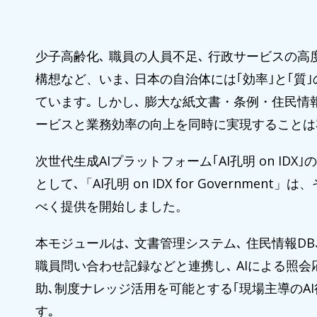
少子高齢化､ 職員の人員不足､ 行政サービスの高
構想など、いま､ 日本の自治体には｢効率｣と｢質
ています｡ しかし､ 膨大な紙文書・条例・住民情
ービスと業務効率の向上を同時に実現することは
次世代生成AIプラットフォーム｢AI孔明 on ID
として､「AI孔明 on IDX for Governmen
べく提供を開始しました。
本モジュールは､ 文書管理システム､ 住民情報DB､
職員問い合わせ記録などと連携し､ AIによる照会応
助､制度ナレッジ活用を可能とする｢現場主導のA
す｡