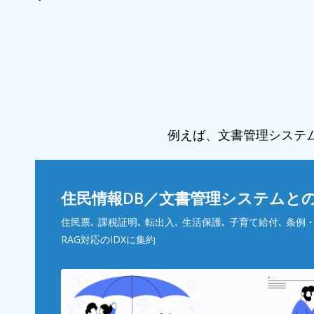
例えば、文書管理システム
住民情報DB／文書管理システムと
住民票､ 課税証明､ 転出入､ 生活保護､ 子育て給付､ 条
RAG対応のIDXに集約