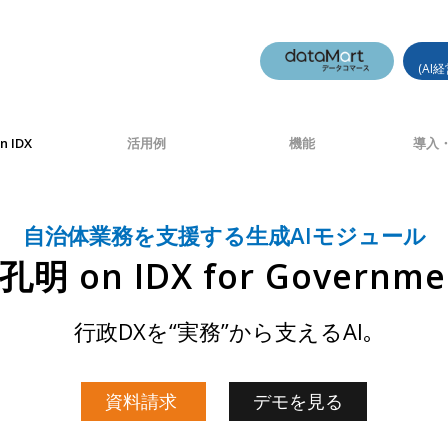
(AI
n IDX
活用例
機能
導入・
自治体業務を支援する生成AIモジュール
I孔明 on IDX for Governme
行政DXを“実務”から支えるAI｡
資料請求
デモを見る