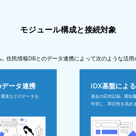
モジュール構成と接続対象
､ 住民情報DBとのデータ連携によって次のような活
のデータ連携
IDX基盤によ
例・通達などのデータを
過去の応対記録､ 通知
学習し、即応性を高め