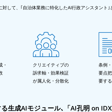
題に対して、｢自治体業務に特化したAI行政アシスタント
成・
クリエイティブの
条例・
数
訴求軸・効果検証
要点把
が属人化・分散化
要する
AIモジュール､「AI孔明 on IDX fo