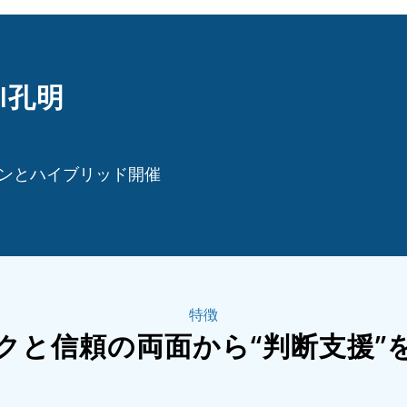
I孔明
インとハイブリッド開催
特徴
クと信頼の両面から“判断支援”