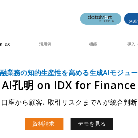
(AI
n IDX
活用例
機能
導入・
融業務の知的生産性を高める生成AIモジュ
AI孔明 on IDX for Finance
口座から顧客､ 取引リスクまでAIが統合判断
資料請求
デモを見る