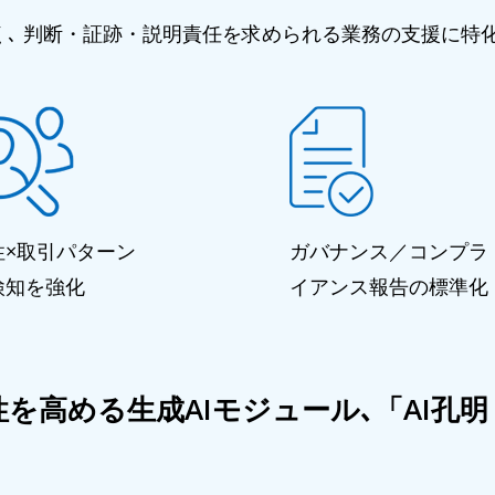
なく､ 判断・証跡・説明責任を求められる業務の支援に特化
性×取引パターン
ガバナンス／コンプラ
検知を強化
イアンス報告の標準化
める生成AIモジュール､「AI孔明 on IDX