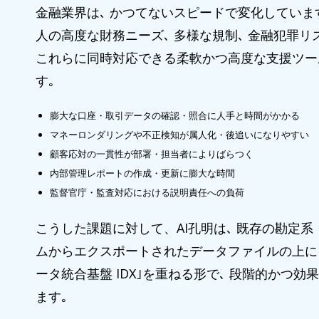
金融業界は､ かつてないスピードで変化しています
人の高度な財務ニーズ､ 多様な規制､ 金融犯罪リス
これらに同時対応できる柔軟かつ高度な支援ツー
す｡
膨大な口座・取引データの確認・照合に人手と時間がかかる
マネーロンダリングや不正検知が属人化・後追いになりやすい
顧客応対の一貫性が部署・担当者によりばらつく
内部管理レポートの作成・更新に膨大な時間
監督官庁・監査対応における説明責任への負荷
こうした課題に対して、AI孔明は､ 既存の勘定系
ムからエクスポートされたデータファイルの上に｢
ータ統合基盤 IDX｣を重ねる形で､ 段階的かつ
ます｡