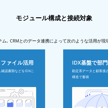
モジュール構成と接続対象
テム､ CRMとのデータ連携によって次のような活用が現
タファイル活用
IDX基盤で部
人確認書類などをIDXに
勘定系データと顧客接点
構造で蓄積