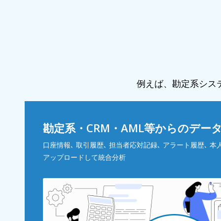
例えば、勘定系シス
勘定系・CRM・AML等からのデー
口座情報､ 取引履歴､ 担当者応対記録､ アラート履歴､ 本
アップロードして統合分析