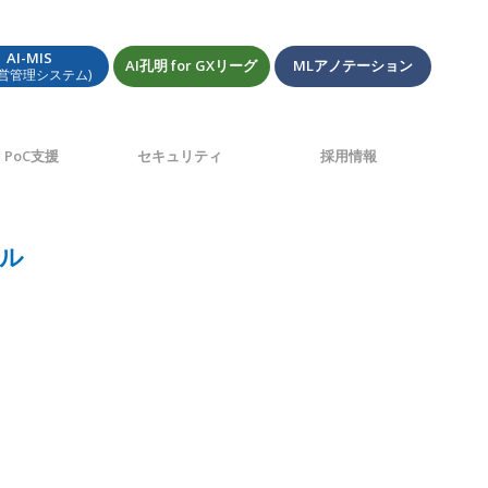
AI-MIS
AI孔明 for GXリーグ
MLアノテーション
経営管理システム)
PoC支援
セキュリティ
採用情報
ール