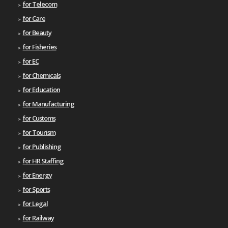
for Telecom
for Care
for Beauty
for Fisheries
for EC
for Chemicals
for Education
for Manufacturing
for Customs
for Tourism
for Publishing
for HR Staffing
for Energy
for Sports
for Legal
for Railway