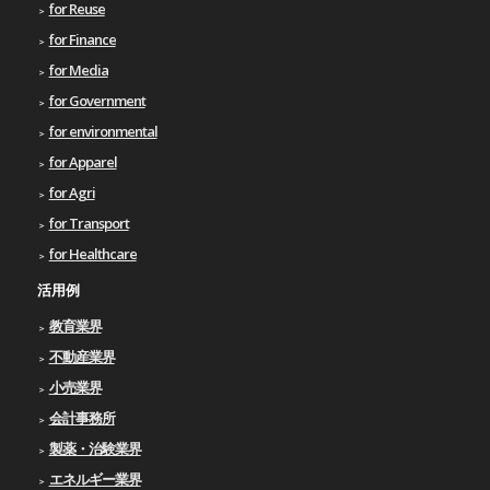
for Reuse
for Finance
for Media
for Government
for environmental
for Apparel
for Agri
for Transport
for Healthcare
活用例
教育業界
不動産業界
小売業界
会計事務所
製薬・治験業界
エネルギー業界