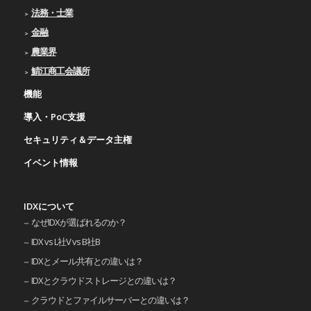
法務・士業
金融
農業界
鯖江商工会議所
機能
導入・PoC支援
セキュリティ＆データ主権
イベント情報
IDXについて
なぜIDXが選ばれるのか？
IDX vs L社V vs B社B
IDXとメール共有との違いは？
IDXとクラウドストレージとの違いは？
クラウドとファイルサーバーとの違いは？