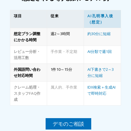
項目
従来
AI孔明導入後
（想定）
想定プラン調整
週2～3時間
約30分に短縮
にかかる時間
レビュー分析・
手作業・不定期
AI分類で週1回
活用工数
外国語問い合わ
1件10～15分
AI下書きで2～3
せ対応時間
分に短縮
クレーム処理・
属人的、手作業
IDX検索＋生成AI
スタッフFAQ作
で即時対応
成
デモのご相談