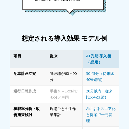
想定される導入効果 モデル例
項目
従来
AI孔明導入後
（想定）
配車計画立案
管理職が60～90
30-45分（従来比
分
40%短縮）
運行日報作成
手書き＋Excelで
20分以内（従来
45分／車両
比55%短縮）
積載率分析・改
現場ごとの手作
AIによるスコア化
善施策検討
業集計
と提案で一元管
理