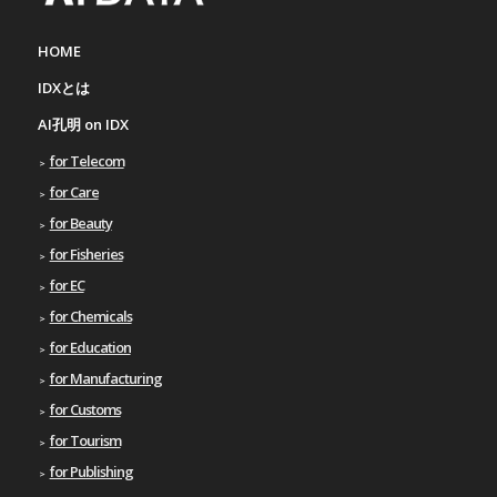
HOME
IDXとは
AI孔明 on IDX
for Telecom
for Care
for Beauty
for Fisheries
for EC
for Chemicals
for Education
for Manufacturing
for Customs
for Tourism
for Publishing