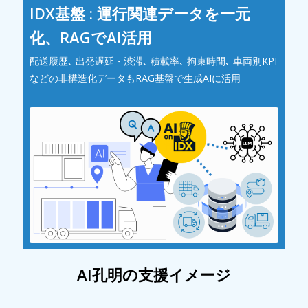
IDX基盤 : 運行関連データを一元
化、RAGでAI活用
配送履歴､ 出発遅延・渋滞､ 積載率､ 拘束時間､ 車両別KPI
などの非構造化データもRAG基盤で生成AIに活用
AI孔明の支援イメージ