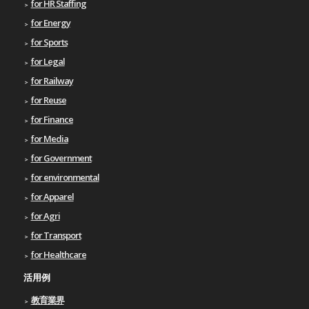
for HR Staffing
for Energy
for Sports
for Legal
for Railway
for Reuse
for Finance
for Media
for Government
for environmental
for Apparel
for Agri
for Transport
for Healthcare
活用例
教育業界