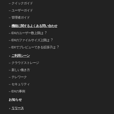
クイックガイド
ユーザーガイド
管理者ガイド
機能に関するよくある問い合わせ
IDXのユーザー数上限は︖
IDXのファイルサイズ上限は︖
IDXでプレビューできる拡張⼦は︖
ご利⽤シーン
クラウドストレージ
新しい働き⽅
テレワーク
セキュリティ
IDXの事例
お知らせ
リリース