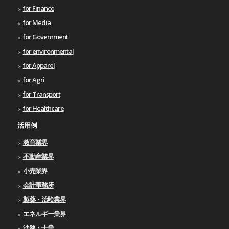
for Finance
for Media
for Government
for environmental
for Apparel
for Agri
for Transport
for Healthcare
活用例
教育業界
不動産業界
小売業界
会計事務所
製薬・治験業界
エネルギー業界
法務・士業