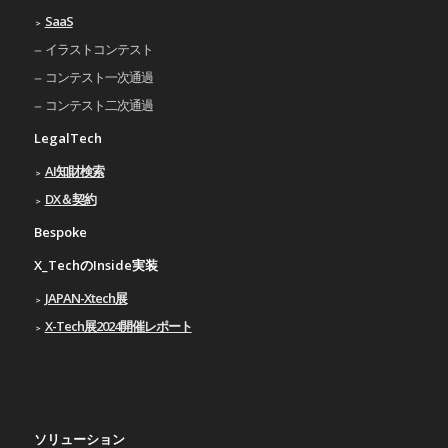
SaaS
イラストコンテスト
コンテスト一次通過
コンテスト二次通過
LegalTech
AI知財検索
DX＆契約
Bespoke
X_TechのInside実装
JAPAN-Xtech展
X-Tech展2024開催レポート
ソリューション