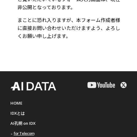
HOME
IDXとは
AI孔明 on IDX
for Telecom