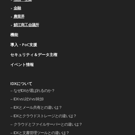
金融
農業界
鯖江商工会議所
機能
導入・PoC支援
セキュリティ＆データ主権
イベント情報
IDXについて
なぜIDXが選ばれるのか？
IDX vs L社V vs B社B
IDXとメール共有との違いは？
IDXとクラウドストレージとの違いは？
クラウドとファイルサーバーとの違いは？
IDXと文書管理ツールとの違いは？