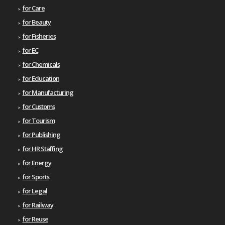
for Care
for Beauty
for Fisheries
for EC
for Chemicals
for Education
for Manufacturing
for Customs
for Tourism
for Publishing
for HR Staffing
for Energy
for Sports
for Legal
for Railway
for Reuse