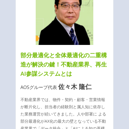
部分最適化と全体最適化の二重構
造が解決の鍵！不動産業界、再生
AI参謀システムとは
佐々木 隆仁
AOSグループ代表
不動産業界では、物件・契約・顧客・営業情報
が断片化し、担当者の経験則と属人知に依存し
た業務運営が続いてきました。人や部署に よる
部分最適化がAX化の最大の壁となっている不動
産業界で「データ統合」と「AIによる知の再構