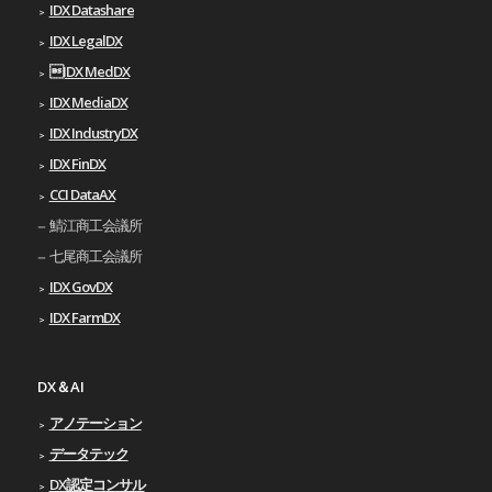
IDX Datashare
IDX LegalDX
IDX MedDX
IDX MediaDX
IDX IndustryDX
IDX FinDX
CCI DataAX
鯖江商工会議所
七尾商工会議所
IDX GovDX
IDX FarmDX
DX＆AI
アノテーション
データテック
DX認定コンサル