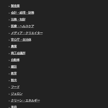
製造業
会計・経理・財務
法務・知財
医療・ヘルスケア
メディア・クリエイター
官公庁・自治体
農業
商工会議所
自動車
建設
教育
観光
フード
ジェロン
クリーン・エネルギー
美容