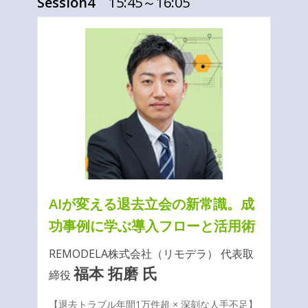
Session4
15:45～16:05
AIが変える退去立会の新常識。成
功事例に学ぶ導入フローと活用術
REMODELA株式会社（リモデラ） 代表取
福本 拓磨 氏
締役
【退去トラブル年間1万件超 × 深刻な人手不足】