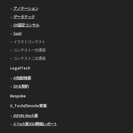
アノテーション
データテック
DX認定コンサル
SaaS
イラストコンテスト
コンテスト一次通過
コンテスト二次通過
LegalTech
AI知財検索
DX＆契約
Bespoke
X_TechのInside実装
JAPAN-Xtech展
X-Tech展2024開催レポート