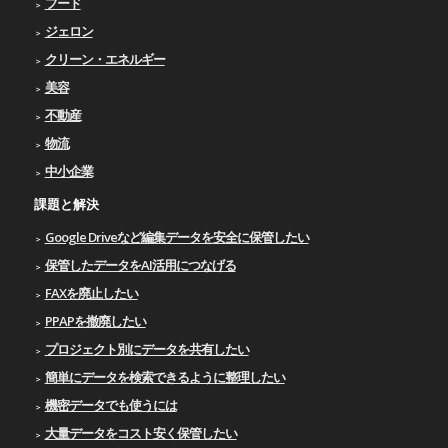
フード
ジェロン
クリーン・エネルギー
美容
不動産
物流
中小企業
課題と解決
Google Driveなど編集データを安全に保管したい
保管したデータをAI活用につなげる
FAXを廃止したい
PPAPを撤廃したい
プロジェクト別にデータを共有したい
簡単にデータを検索できるように整理したい
機密データでも使うには
大量データをコスト安く保管したい