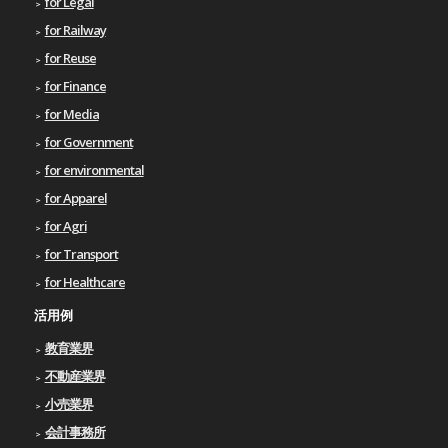
for Legal
for Railway
for Reuse
for Finance
for Media
for Government
for environmental
for Apparel
for Agri
for Transport
for Healthcare
活用例
教育業界
不動産業界
小売業界
会計事務所