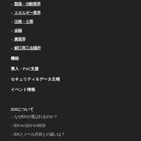
製薬・治験業界
エネルギー業界
法務・士業
金融
農業界
鯖江商工会議所
機能
導入・PoC支援
セキュリティ＆データ主権
イベント情報
IDXについて
なぜIDXが選ばれるのか？
IDX vs L社V vs B社B
IDXとメール共有との違いは？