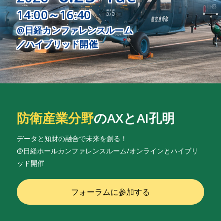
14:00～16:40
@日経カンファレンスルーム
／ハイブリッド開催
防衛産業分野
のAXとAI孔明
データと知財の融合で未来を創る！
@日経ホールカンファレンスルーム/オンラインとハイブリ
ッド開催
フォーラムに参加する