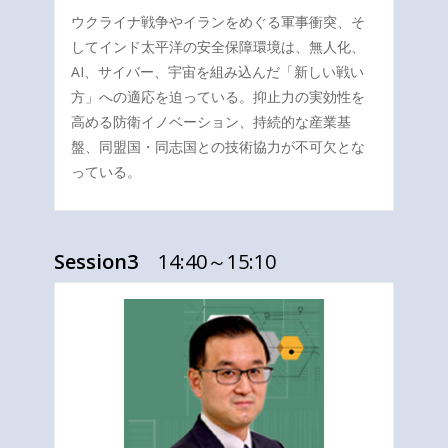
ウクライナ戦争やイランをめぐる軍事衝突、そ
してインド太平洋の安全保障環境は、無人化、
AI、サイバー、宇宙を組み込んだ「新しい戦い
方」への適応を迫っている。抑止力の実効性を
高める防衛イノベーション、持続的な産業基
盤、同盟国・同志国との技術協力が不可欠とな
っている。
Session3
14:40～15:10