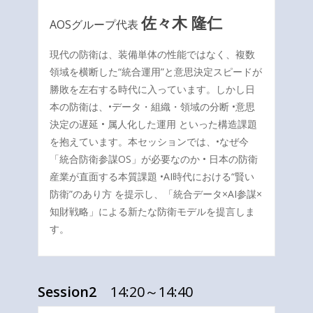
佐々木 隆仁
AOSグループ代表
現代の防衛は、装備単体の性能ではなく、複数
領域を横断した“統合運用”と意思決定スピードが
勝敗を左右する時代に入っています。
しかし日
本の防衛は、•データ・組織・領域の分断 •意思
決定の遅延 • 属人化した運用 といった構造課題
を抱えています。本セッションでは、•なぜ今
「統合防衛参謀OS」が必要なのか • 日本の防衛
産業が直面する本質課題 •AI時代における“賢い
防衛”のあり方 を提示し、「統合データ×AI参謀×
知財戦略」による新たな防衛モデルを提言しま
す。
Session2
14:20～14:40