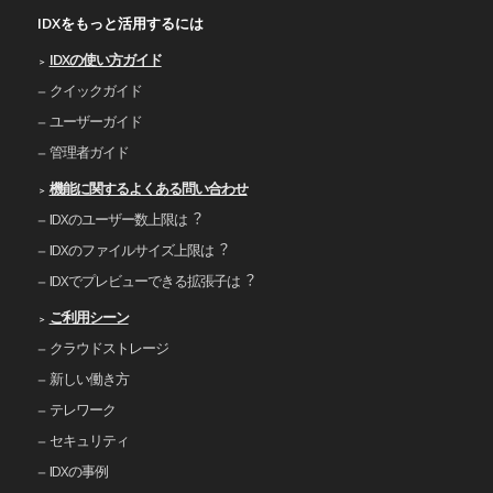
IDXをもっと活用するには
IDXの使い⽅ガイド
クイックガイド
ユーザーガイド
管理者ガイド
機能に関するよくある問い合わせ
IDXのユーザー数上限は︖
IDXのファイルサイズ上限は︖
IDXでプレビューできる拡張⼦は︖
ご利⽤シーン
クラウドストレージ
新しい働き⽅
テレワーク
セキュリティ
IDXの事例