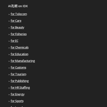
AI孔明 on IDX
for Telecom
for Care
for Beauty
for Fisheries
for EC
for Chemicals
for Education
for Manufacturing
for Customs
for Tourism
for Publishing
for HR Staffing
for Energy
for Sports