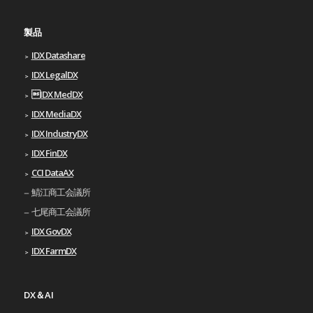
製品
IDX Datashare
IDX LegalDX
IDX MedDX
IDX MediaDX
IDX IndustryDX
IDX FinDX
CCI DataAX
鯖江商工会議所
七尾商工会議所
IDX GovDX
IDX FarmDX
DX＆AI