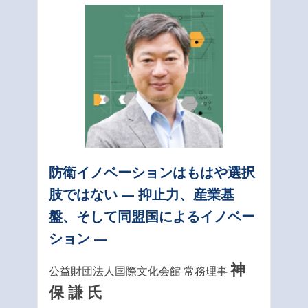
防衛イノベーションはもはや選択
肢ではない — 抑止力、産業基
盤、そして同盟国によるイノベー
ション —
神
公益財団法人国際文化会館 常務理事
保 謙 氏