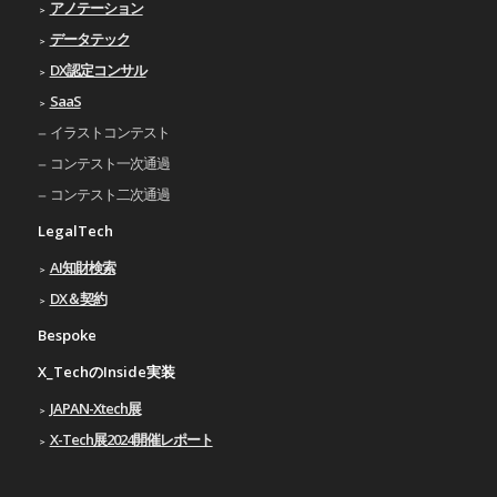
アノテーション
データテック
DX認定コンサル
SaaS
イラストコンテスト
コンテスト一次通過
コンテスト二次通過
LegalTech
AI知財検索
DX＆契約
Bespoke
X_TechのInside実装
JAPAN-Xtech展
X-Tech展2024開催レポート