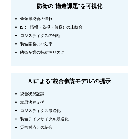
防衛の“構造課題”を
可視化
全領域統合の遅れ
ISR（情報・監視・偵察）の未統合
ロジスティクスの分断
装備開発の非効率
防衛産業の持続性リスク
AIによる“統合参謀モデル”の
提示
統合状況認識
意思決定支援
ロジスティクス最適化
装備ライフサイクル最適化
災害対応との統合