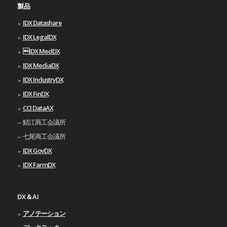
製品
IDX Datashare
IDX LegalDX
IDX MedDX
IDX MediaDX
IDX IndustryDX
IDX FinDX
CCI DataAX
鯖江商工会議所
七尾商工会議所
IDX GovDX
IDX FarmDX
DX＆AI
アノテーション