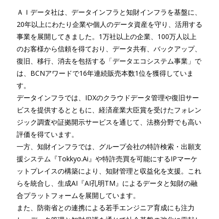
ＡＩデータ社は、データインフラと知財インフラを基盤に、
20年以上にわたり企業や個人のデータ資産を守り、活用する
事業を展開してきました。1万社以上の企業、100万人以上
のお客様から信頼を得ており、データ共有、バックアップ、
復旧、移行、消去を包括する「データエコシステム事業」で
は、BCNアワードで16年連続販売本数1位を獲得していま
す。
データインフラでは、IDXのクラウドデータ管理や復旧サー
ビスを提供するとともに、経済産業大臣賞を受けたフォレン
ジック調査や証拠開示サービスを通じて、法務分野でも高い
評価を得ています。
一方、知財インフラでは、グループ会社の特許検索・出願支
援システム『Tokkyo.Ai』や特許売買を可能にするIPマーケ
ットプレイスの構築により、知財管理と収益化を支援。これ
らを統合し、生成AI『AI孔明TM』によるデータと知財の融
合プラットフォームを展開しています。
また、防衛省との連携による若手エンジニア育成にも注力