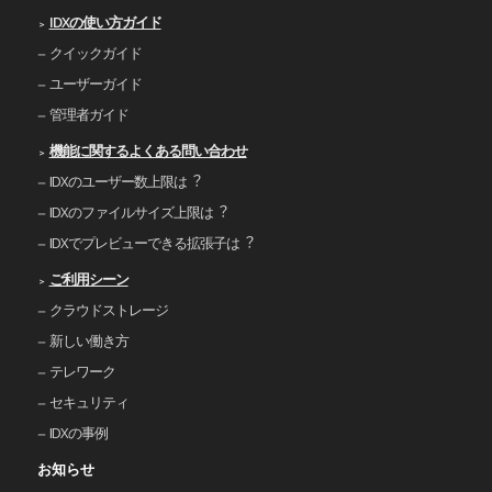
IDXの使い⽅ガイド
クイックガイド
ユーザーガイド
管理者ガイド
機能に関するよくある問い合わせ
IDXのユーザー数上限は︖
IDXのファイルサイズ上限は︖
IDXでプレビューできる拡張⼦は︖
ご利⽤シーン
クラウドストレージ
新しい働き⽅
テレワーク
セキュリティ
IDXの事例
お知らせ