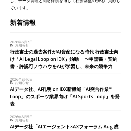
し、データ管理と知財保護を通じて社会基盤の強化に貢献し
ています。
新着情報
2026年8月7日
IN
お知らせ
行政書士の過去案件がAI資産になる時代 行政書士向
け「AI Legal Loop on IDX」始動 〜申請書・契約
書・許認可ノウハウをAIが学習し、未来の競争力
2026年8月6日
IN
お知らせ
AIデータ社、AI孔明 on IDX新機能「AI突合作業™︎
Loop」のスポーツ業界向け「AI Sports Loop」を発
表
2026年8月5日
IN
お知らせ
AIデータ社「AIエージェント×AXフォーラム Aug 成