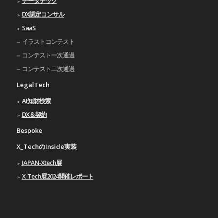
データテック
DX認定コンサル
SaaS
イラストコンテスト
コンテスト一次通過
コンテスト二次通過
LegalTech
AI知財検索
DX＆契約
Bespoke
X_TechのInside実装
JAPAN-Xtech展
X-Tech展2024開催レポート