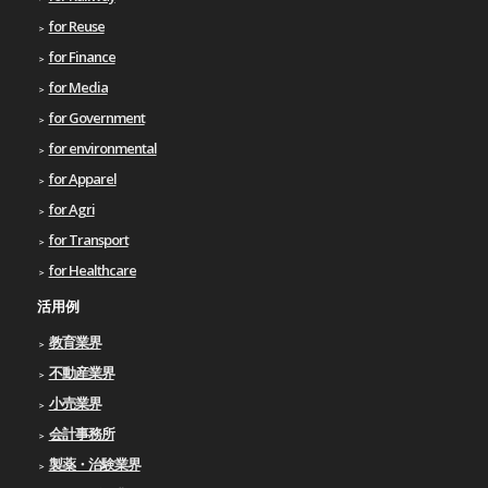
for Reuse
for Finance
for Media
for Government
for environmental
for Apparel
for Agri
for Transport
for Healthcare
活用例
教育業界
不動産業界
小売業界
会計事務所
製薬・治験業界