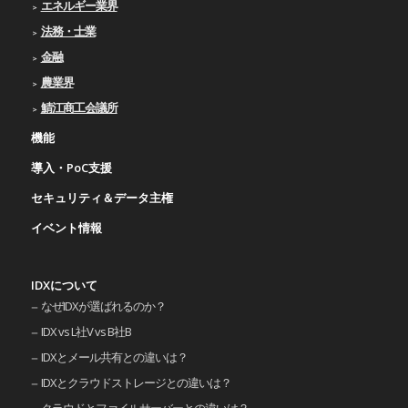
エネルギー業界
法務・士業
金融
農業界
鯖江商工会議所
機能
導入・PoC支援
セキュリティ＆データ主権
イベント情報
IDXについて
なぜIDXが選ばれるのか？
IDX vs L社V vs B社B
IDXとメール共有との違いは？
IDXとクラウドストレージとの違いは？
クラウドとファイルサーバーとの違いは？