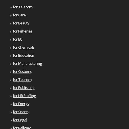
for Telecom
for Care
for Beauty
for Fisheries
for EC
for Chemicals
for Education
for Manufacturing
for Customs
for Tourism
for Publishing
for HR Staffing
for Energy
for Sports
for Legal
for Railway