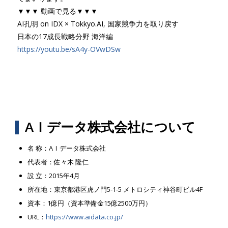
▼▼▼ 動画で見る▼▼▼
AI孔明 on IDX × Tokkyo.AI, 国家競争力を取り戻す
日本の17成長戦略分野 海洋編
https://youtu.be/sA4y-OVwDSw
AＩデータ株式会社について
名 称：AＩデータ株式会社
代表者：佐々木 隆仁
設 立：2015年4月
所在地：東京都港区虎ノ門5-1-5 メトロシティ神谷町ビル4F
資本：1億円（資本準備金15億2500万円）
URL：
https://www.aidata.co.jp/