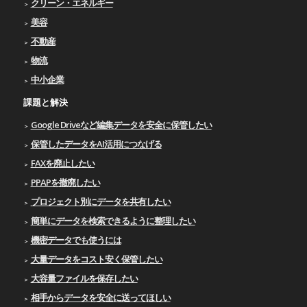
クリーン・エネルギー
美容
不動産
物流
中小企業
課題と解決
Google Driveなど編集データを安全に保管したい
保管したデータをAI活用につなげる
FAXを廃止したい
PPAPを撤廃したい
プロジェクト別にデータを共有したい
簡単にデータを検索できるように整理したい
機密データでも使うには
大量データをコスト安く保管したい
大容量ファイルを保存したい
相手からデータを安全に送ってほしい