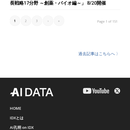
長戦略17分野 ～創薬・バイオ編～」 8/20開催
1
2
3
›
»
Page 1 of 151
過去記事はこちらへ 〉
HOME
IDXとは
AI孔明 on IDX