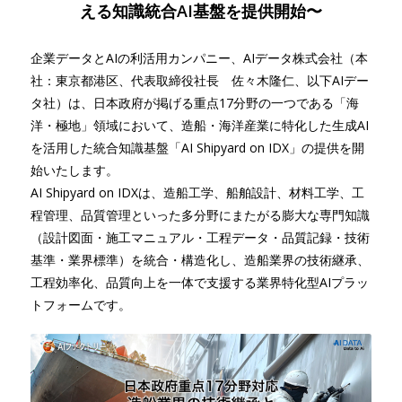
える知識統合AI基盤を提供開始〜
企業データとAIの利活用カンパニー、AIデータ株式会社（本
社：東京都港区、代表取締役社長 佐々木隆仁、以下AIデー
タ社）は、日本政府が掲げる重点17分野の一つである「海
洋・極地」領域において、造船・海洋産業に特化した生成AI
を活用した統合知識基盤「AI Shipyard on IDX」の提供を開
始いたします。
AI Shipyard on IDXは、造船工学、船舶設計、材料工学、工
程管理、品質管理といった多分野にまたがる膨大な専門知識
（設計図面・施工マニュアル・工程データ・品質記録・技術
基準・業界標準）を統合・構造化し、造船業界の技術継承、
工程効率化、品質向上を一体で支援する業界特化型AIプラッ
トフォームです。