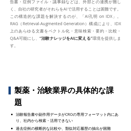
告書・症例ファイル・議事録などは、外部との連携が難し
く、自社の研究者がそれらをAIで活用することは困難です。
この構造的な課題を解決するのが、「AI孔明 on IDX」。
RAG（Retrieval-Augmented Generation）構成により、IDX
上のあらゆる文書をベクトル化・意味検索・要約・比較・
Q&A可能にし、
“治験ナレッジをAIに変える”
環境を提供しま
す。
製薬・治験業界の具体的な課
題
治験報告書や副作用データがCROの専用フォーマット内にあ
り、社内から検索・活用できない
過去症例の横断的な比較や、類似対応履歴の抽出が困難