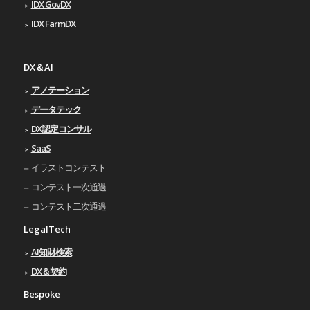
IDX GovDX
IDX FarmDX
DX＆AI
アノテーション
データテック
DX認定コンサル
SaaS
イラストコンテスト
コンテスト一次通過
コンテスト二次通過
LegalTech
AI知財検索
DX＆契約
Bespoke