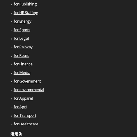
for Publishing
for HR Staffing
for Energy
for Sports
for Legal
for Railway
for Reuse
for Finance
for Media
for Government
for environmental
for Apparel
for Agri
for Transport
for Healthcare
活用例