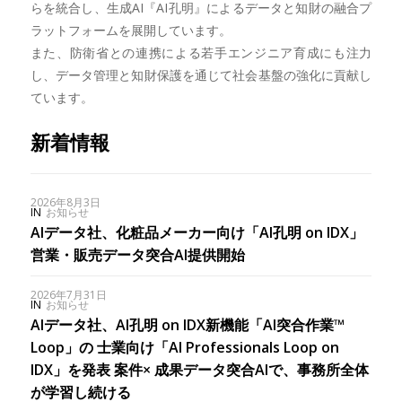
らを統合し、生成AI『AI孔明』によるデータと知財の融合プ
ラットフォームを展開しています。
また、防衛省との連携による若手エンジニア育成にも注力
し、データ管理と知財保護を通じて社会基盤の強化に貢献し
ています。
新着情報
2026年8月3日
IN
お知らせ
AIデータ社、化粧品メーカー向け「AI孔明 on IDX」
営業・販売データ突合AI提供開始
2026年7月31日
IN
お知らせ
AIデータ社、AI孔明 on IDX新機能「AI突合作業™
Loop」の 士業向け「AI Professionals Loop on
IDX」を発表 案件× 成果データ突合AIで、事務所全体
が学習し続ける