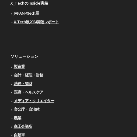
X_TechのInside実装
JAPAN-Xtech展
X-Tech展2024開催レポート
ソリューション
製造業
会計・経理・財務
法務・知財
医療・ヘルスケア
メディア・クリエイター
官公庁・自治体
農業
商工会議所
自動車