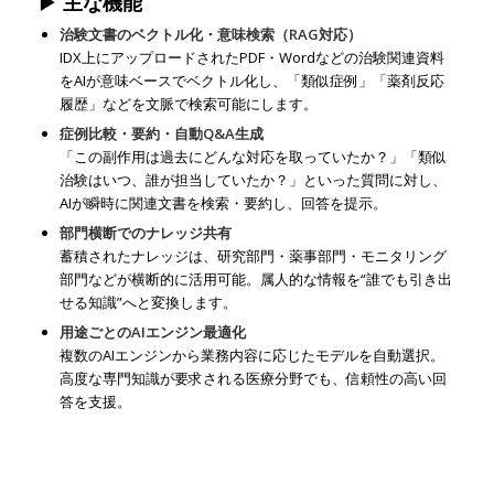
▶ 主な機能
治験文書のベクトル化・意味検索（RAG対応）
IDX上にアップロードされたPDF・Wordなどの治験関連資料
をAIが意味ベースでベクトル化し、「類似症例」「薬剤反応
履歴」などを文脈で検索可能にします。
症例比較・要約・自動Q&A生成
「この副作用は過去にどんな対応を取っていたか？」「類似
治験はいつ、誰が担当していたか？」といった質問に対し、
AIが瞬時に関連文書を検索・要約し、回答を提示。
部門横断でのナレッジ共有
蓄積されたナレッジは、研究部門・薬事部門・モニタリング
部門などが横断的に活用可能。属人的な情報を“誰でも引き出
せる知識”へと変換します。
用途ごとのAIエンジン最適化
複数のAIエンジンから業務内容に応じたモデルを自動選択。
高度な専門知識が要求される医療分野でも、信頼性の高い回
答を支援。