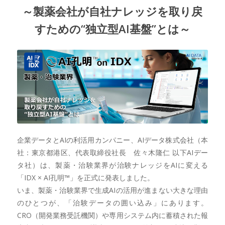
～製薬会社が自社ナレッジを取り戻
すための“独立型AI基盤”とは～
企業データとAIの利活用カンパニー、AIデータ株式会社（本
社：東京都港区、代表取締役社長 佐々木隆仁 以下AIデー
タ社）は、製薬・治験業界が治験ナレッジをAIに変える
「IDX × AI孔明™」を正式に発表しました。
いま、製薬・治験業界で生成AIの活用が進まない大きな理由
のひとつが、「治験データの囲い込み」にあります。
CRO（開発業務受託機関）や専用システム内に蓄積された報