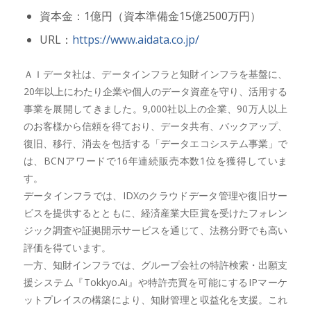
資本金：1億円（資本準備金15億2500万円）
URL：
https://www.aidata.co.jp/
ＡＩデータ社は、データインフラと知財インフラを基盤に、
20年以上にわたり企業や個人のデータ資産を守り、活用する
事業を展開してきました。9,000社以上の企業、90万人以上
のお客様から信頼を得ており、データ共有、バックアップ、
復旧、移行、消去を包括する「データエコシステム事業」で
は、BCNアワードで16年連続販売本数1位を獲得していま
す。
データインフラでは、IDXのクラウドデータ管理や復旧サー
ビスを提供するとともに、経済産業大臣賞を受けたフォレン
ジック調査や証拠開示サービスを通じて、法務分野でも高い
評価を得ています。
一方、知財インフラでは、グループ会社の特許検索・出願支
援システム『Tokkyo.Ai』や特許売買を可能にするIPマーケ
ットプレイスの構築により、知財管理と収益化を支援。これ