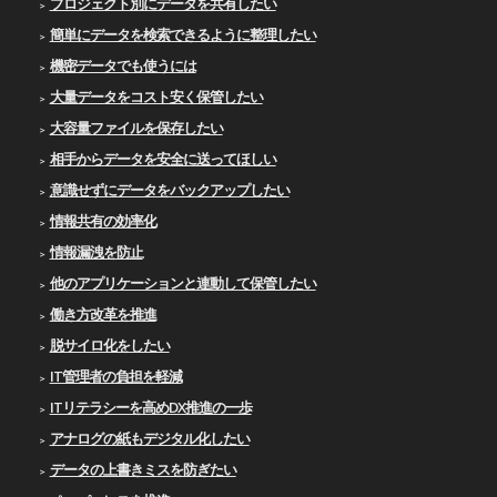
プロジェクト別にデータを共有したい
簡単にデータを検索できるように整理したい
機密データでも使うには
大量データをコスト安く保管したい
大容量ファイルを保存したい
相手からデータを安全に送ってほしい
意識せずにデータをバックアップしたい
情報共有の効率化
情報漏洩を防止
他のアプリケーションと連動して保管したい
働き方改革を推進
脱サイロ化をしたい
IT管理者の負担を軽減
ITリテラシーを高めDX推進の一歩
アナログの紙もデジタル化したい
データの上書きミスを防ぎたい