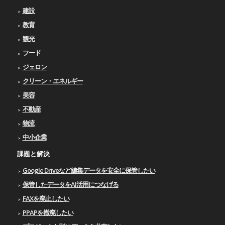
建設
教育
観光
フード
ジェロン
クリーン・エネルギー
美容
不動産
物流
中小企業
課題と解決
Google Driveなど編集データを安全に保管したい
保管したデータをAI活用につなげる
FAXを廃止したい
PPAPを撤廃したい