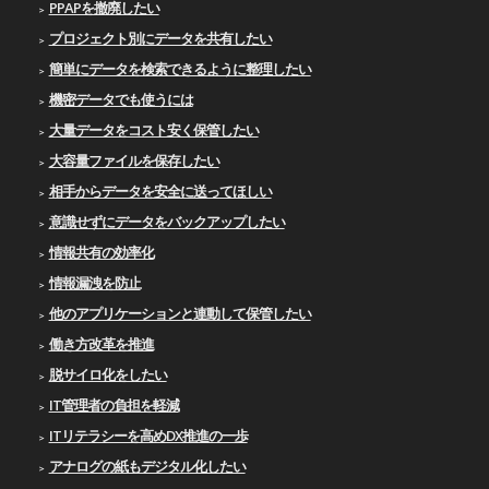
PPAPを撤廃したい
プロジェクト別にデータを共有したい
簡単にデータを検索できるように整理したい
機密データでも使うには
大量データをコスト安く保管したい
大容量ファイルを保存したい
相手からデータを安全に送ってほしい
意識せずにデータをバックアップしたい
情報共有の効率化
情報漏洩を防止
他のアプリケーションと連動して保管したい
働き方改革を推進
脱サイロ化をしたい
IT管理者の負担を軽減
ITリテラシーを高めDX推進の一歩
アナログの紙もデジタル化したい