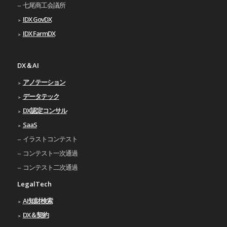
七尾商工会議所
IDX GovDX
IDX FarmDX
DX＆AI
アノテーション
データテック
DX認定コンサル
SaaS
イラストコンテスト
コンテスト一次通過
コンテスト二次通過
LegalTech
AI知財検索
DX＆契約