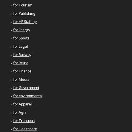
for Tourism
for Publishing
for HR Staffing
for Energy
for Sports
for Legal
for Railway
for Reuse
for Finance
for Media
for Government
for environmental
for Apparel
for Agri
for Transport
for Healthcare