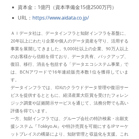
資本金：1億円（資本準備金15億2500万円）
URL：
https://www.aidata.co.jp/
ＡＩデータ社は、データインフラと知財インフラを基盤に、
20年以上にわたり企業や個人のデータ資産を守り、活用する
事業を展開してきました。9,000社以上の企業、90万人以上
のお客様から信頼を得ており、データ共有、バックアップ、
復旧、移行、消去を包括する「データエコシステム事業」で
は、BCNアワードで16年連続販売本数1位を獲得していま
す。
データインフラでは、IDXのクラウドデータ管理や復旧サー
ビスを提供するとともに、経済産業大臣賞を受けたフォレン
ジック調査や証拠開示サービスを通じて、法務分野でも高い
評価を得ています。
一方、知財インフラでは、グループ会社の特許検索・出願支
援システム『Tokkyo.Ai』や特許売買を可能にするIPマーケ
ットプレイスの構築により、知財管理と収益化を支援。これ