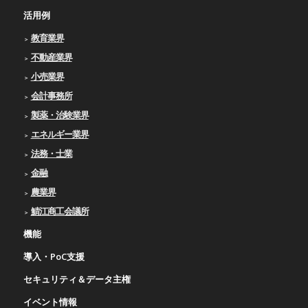
活用例
教育業界
不動産業界
小売業界
会計事務所
製薬・治験業界
エネルギー業界
法務・士業
金融
農業界
鯖江商工会議所
機能
導入・PoC支援
セキュリティ＆データ主権
イベント情報