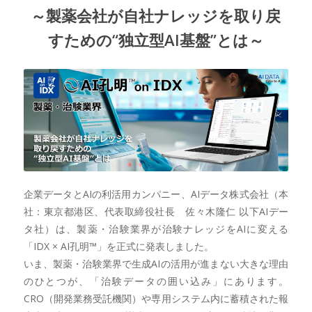
～製薬会社が自社ナレッジを取り戻
すための“独立型AI基盤”とは～
企業データとAIの利活用カンパニー、AIデータ株式会社（本
社：東京都港区、代表取締役社長 佐々木隆仁 以下AIデー
タ社）は、製薬・治験業界が治験ナレッジをAIに変える
「IDX × AI孔明™」を正式に発表しました。
いま、製薬・治験業界で生成AIの活用が進まない大きな理由
のひとつが、「治験データの囲い込み」にあります。
CRO（開発業務受託機関）や専用システム内に蓄積された報