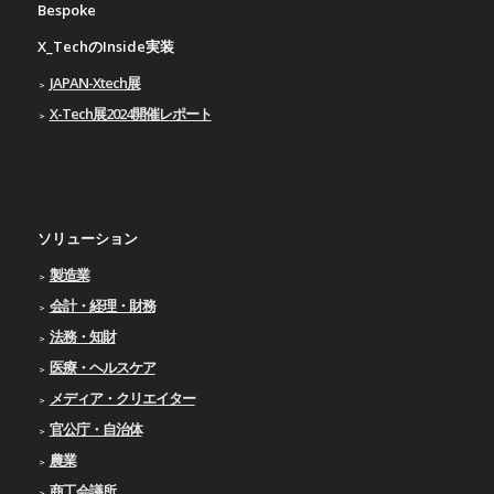
Bespoke
X_TechのInside実装
JAPAN-Xtech展
X-Tech展2024開催レポート
ソリューション
製造業
会計・経理・財務
法務・知財
医療・ヘルスケア
メディア・クリエイター
官公庁・自治体
農業
商工会議所