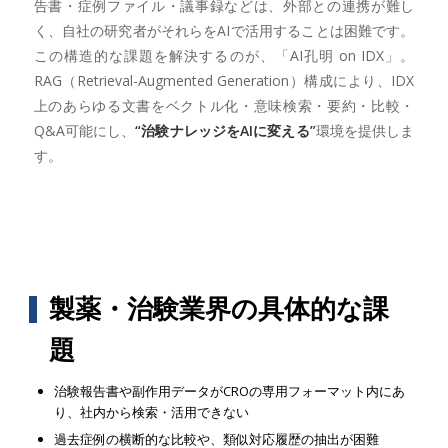
告書・症例ファイル・議事録などは、外部との連携が難し
く、自社の研究者がそれらをAIで活用することは困難です。
この構造的な課題を解決するのが、「AI孔明 on IDX」。
RAG（Retrieval-Augmented Generation）構成により、IDX
上のあらゆる文書をベクトル化・意味検索・要約・比較・
Q&A可能にし、
“治験ナレッジをAIに変える”
環境を提供しま
す。
製薬・治験業界の具体的な課
題
治験報告書や副作用データがCROの専用フォーマット内にあ
り、社内から検索・活用できない
過去症例の横断的な比較や、類似対応履歴の抽出が困難