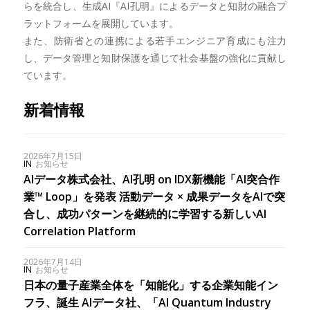
らを統合し、生成AI『AI孔明』によるデータと知財の融合プ
ラットフォームを展開しています。
また、防衛省との連携による若手エンジニア育成にも注力
し、データ管理と知財保護を通じて社会基盤の強化に貢献し
ています。
新着情報
2026年7月15日
IN
お知らせ
AIデータ株式会社、AI孔明 on IDX新機能「AI突合作
業™ Loop」を発表 活動データ × 成果データをAIで突
合し、成功パターンを継続的に学習する新しいAI
Correlation Platform
2026年7月14日
IN
お知らせ
日本の量子産業全体を「知能化」する企業知能イン
フラ、誕生 AIデータ社、「AI Quantum Industry