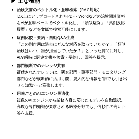
▶ 主な機能
治験文書のベクトル化・意味検索（RAG対応）
IDX上にアップロードされたPDF・Wordなどの治験関連資料
をAIが意味ベースでベクトル化し、「類似症例」「薬剤反応
履歴」などを文脈で検索可能にします。
症例比較・要約・自動Q&A生成
「この副作用は過去にどんな対応を取っていたか？」「類似
治験はいつ、誰が担当していたか？」といった質問に対し、
AIが瞬時に関連文書を検索・要約し、回答を提示。
部門横断でのナレッジ共有
蓄積されたナレッジは、研究部門・薬事部門・モニタリング
部門などが横断的に活用可能。属人的な情報を“誰でも引き出
せる知識”へと変換します。
用途ごとのAIエンジン最適化
複数のAIエンジンから業務内容に応じたモデルを自動選択。
高度な専門知識が要求される医療分野でも、信頼性の高い回
答を支援。