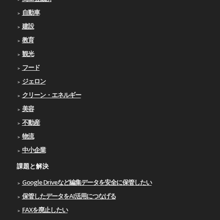
自動車
建設
教育
観光
フード
ジェロン
クリーン・エネルギー
美容
不動産
物流
中小企業
課題と解決
Google Driveなど編集データを安全に保管したい
保管したデータをAI活用につなげる
FAXを廃止したい