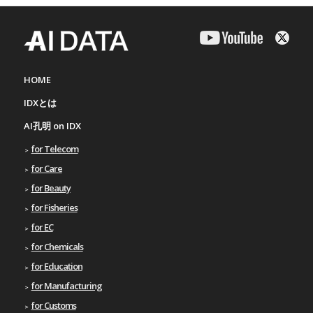
HOME
IDXとは
AI孔明 on IDX
for Telecom
for Care
for Beauty
for Fisheries
for EC
for Chemicals
for Education
for Manufacturing
for Customs