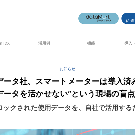
(AI
n IDX
活用例
機能
導入・
お知らせ
Iデータ社、スマートメーターは導入済
データを活かせない”という現場の盲
ロックされた使用データを、自社で活用するた