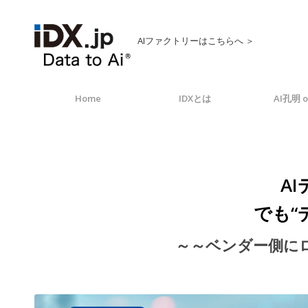
AIファクトリーはこちらへ ＞
Home
IDXとは
AI孔明 o
A
でも“
～～ベンダー側に