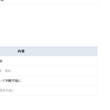
内容
制
索・要約
いて判断可能に
継承可能に