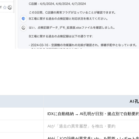
AI孔
IDXに自動格納 → AI孔明が日別・拠点別で自動要
AIが「過去の異常履歴」を検出・要約
AIが「どの設備が異常多いか」を即答・レポート