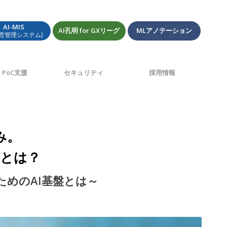
AI-MIS
AI孔明 for GXリーグ
MLアノテーション
経営管理システム)
PoC支援
セキュリティ
採用情報
み。
点とは？
めのAI基盤とは～