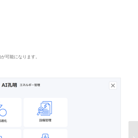
知が可能になります。
A