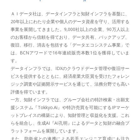
ＡＩデータ社は、データインフラと知財インフラを基盤に、
20年以上にわたり企業や個人のデータ資産を守り、活用する
事業を展開してきました。9,000社以上の企業、90万人以上
のお客様から信頼を得ており、データ共有、バックアップ、
復旧、移行、消去を包括する「データエコシステム事業」で
は、BCNアワードで16年連続販売本数1位を獲得していま
す。
データインフラでは、IDXのクラウドデータ管理や復旧サー
ビスを提供するとともに、経済産業大臣賞を受けたフォレン
ジック調査や証拠開示サービスを通じて、法務分野でも高い
評価を得ています。
一方、知財インフラでは、グループ会社の特許検索・出願支
援システム『Tokkyo.Ai』や特許売買を可能にするIPマーケ
ットプレイスの構築により、知財管理と収益化を支援。これ
らを統合し、生成AI『AI孔明』によるデータと知財の融合プ
ラットフォームを展開しています。
また、防衛省との連携による若手エンジニア育成にも注力