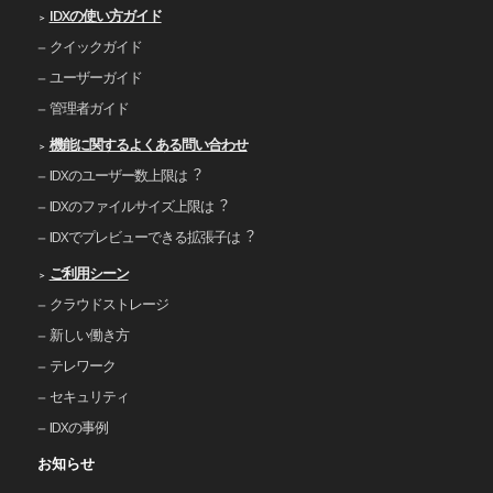
IDXの使い⽅ガイド
クイックガイド
ユーザーガイド
管理者ガイド
機能に関するよくある問い合わせ
IDXのユーザー数上限は︖
IDXのファイルサイズ上限は︖
IDXでプレビューできる拡張⼦は︖
ご利⽤シーン
クラウドストレージ
新しい働き⽅
テレワーク
セキュリティ
IDXの事例
お知らせ