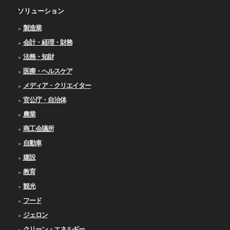
ソリューション
製造業
会計・経理・財務
法務・知財
医療・ヘルスケア
メディア・クリエイター
官公庁・自治体
農業
商工会議所
自動車
建設
教育
観光
フード
ジェロン
クリーン・エネルギー