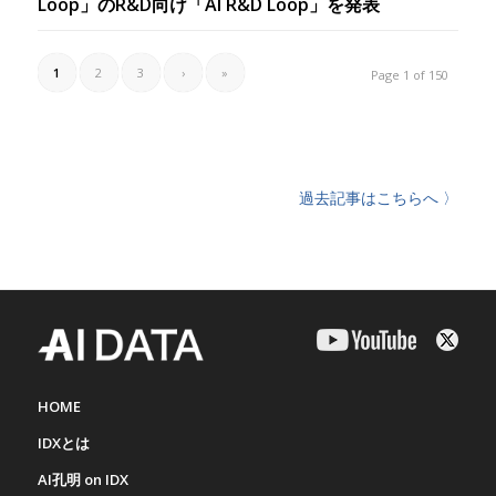
Loop」のR&D向け「AI R&D Loop」を発表
1
2
3
›
»
Page 1 of 150
過去記事はこちらへ 〉
HOME
IDXとは
AI孔明 on IDX