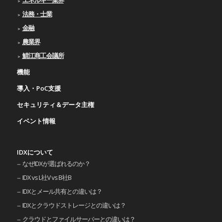
法務・士業
金融
農業界
鯖江商工会議所
機能
導入・PoC支援
セキュリティ＆データ主権
イベント情報
IDXについて
なぜIDXが選ばれるのか？
IDX vs L社V vs B社B
IDXとメール共有との違いは？
IDXとクラウドストレージとの違いは？
クラウドとファイルサーバーとの違いは？