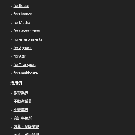
for Reuse
for Finance
for Media
for Government
for environmental
for Apparel
for Agri
for Transport
for Healthcare
活用例
教育業界
不動産業界
小売業界
会計事務所
製薬・治験業界
エネルギー業界