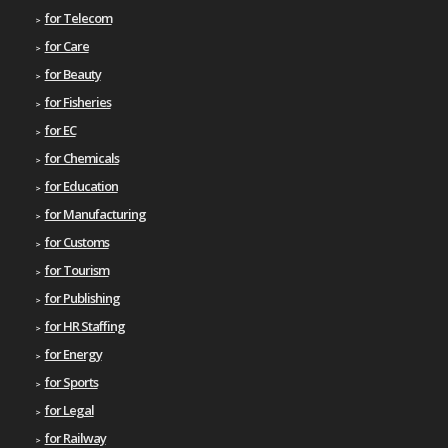
for Telecom
for Care
for Beauty
for Fisheries
for EC
for Chemicals
for Education
for Manufacturing
for Customs
for Tourism
for Publishing
for HR Staffing
for Energy
for Sports
for Legal
for Railway