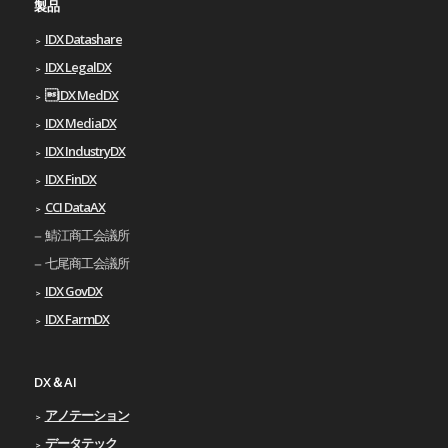
製品
IDX Datashare
IDX LegalDX
IDX MedDX
IDX MediaDX
IDX IndustryDX
IDX FinDX
CCI DataAX
鯖江商工会議所
七尾商工会議所
IDX GovDX
IDX FarmDX
DX＆AI
アノテーション
データテック