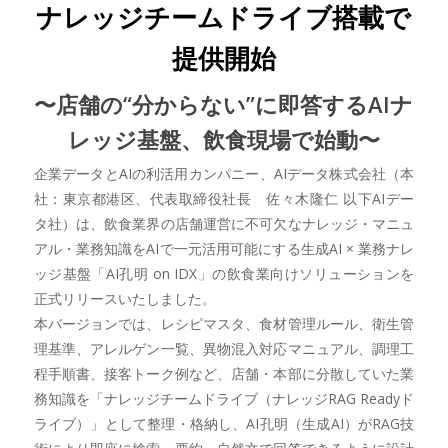
ナレッジチームドライブ搭載で
提供開始
〜店舗の“分からない”に即答するAIナ
レッジ基盤、飲食現場で始動〜
企業データとAIの利活用カンパニー、AIデータ株式会社（本
社：東京都港区、代表取締役社長 佐々木隆仁 以下AIデー
タ社）は、飲食業界の店舗運営に不可欠なナレッジ・マニュ
アル・業務知識をAIで一元活用可能にする生成AI × 業務ナレ
ッジ基盤「AI孔明 on IDX」の飲食業向けソリューションを
正式リリースいたしました。
本バージョンでは、レシピマスタ、食材管理ルール、衛生管
理基準、アレルゲン一覧、異物混入対応マニュアル、調理工
程手順書、接客トーク例など、店舗・本部に分散していた業
務知識を「ナレッジチームドライブ（ナレッジRAG Readyド
ライブ）」として整理・格納し、AI孔明（生成AI）がRAG技