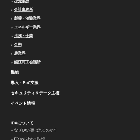
小売業界
会計事務所
製薬・治験業界
エネルギー業界
法務・士業
金融
農業界
鯖江商工会議所
機能
導入・PoC支援
セキュリティ＆データ主権
イベント情報
IDXについて
なぜIDXが選ばれるのか？
IDX vs L社V vs B社B