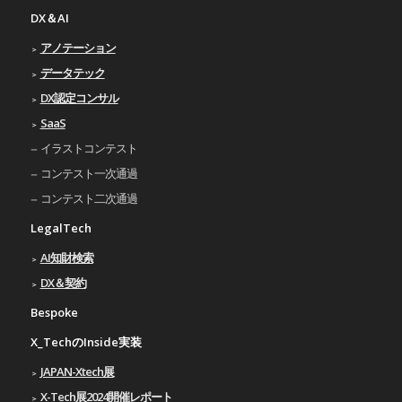
DX＆AI
アノテーション
データテック
DX認定コンサル
SaaS
イラストコンテスト
コンテスト一次通過
コンテスト二次通過
LegalTech
AI知財検索
DX＆契約
Bespoke
X_TechのInside実装
JAPAN-Xtech展
X-Tech展2024開催レポート