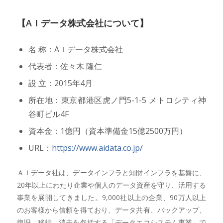
【AＩデータ株式会社について】
名 称：AＩデータ株式会社
代表者：佐々木 隆仁
設 立：2015年4月
所在地：東京都港区虎ノ門5-1-5 メトロシティ神
谷町ビル4F
資本金：1億円（資本準備金15億2500万円）
URL：
https://www.aidata.co.jp/
ＡＩデータ社は、データインフラと知財インフラを基盤に、
20年以上にわたり企業や個人のデータ資産を守り、活用する
事業を展開してきました。9,000社以上の企業、90万人以上
のお客様から信頼を得ており、データ共有、バックアップ、
復旧、移行、消去を包括する「データエコシステム事業」で