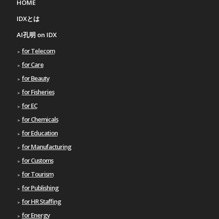
HOME
IDXとは
AI孔明 on IDX
for Telecom
for Care
for Beauty
for Fisheries
for EC
for Chemicals
for Education
for Manufacturing
for Customs
for Tourism
for Publishing
for HR Staffing
for Energy