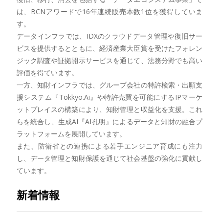
は、BCNアワードで16年連続販売本数1位を獲得していま
す。
データインフラでは、IDXのクラウドデータ管理や復旧サー
ビスを提供するとともに、経済産業大臣賞を受けたフォレン
ジック調査や証拠開示サービスを通じて、法務分野でも高い
評価を得ています。
一方、知財インフラでは、グループ会社の特許検索・出願支
援システム『Tokkyo.Ai』や特許売買を可能にするIPマーケ
ットプレイスの構築により、知財管理と収益化を支援。これ
らを統合し、生成AI『AI孔明』によるデータと知財の融合プ
ラットフォームを展開しています。
また、防衛省との連携による若手エンジニア育成にも注力
し、データ管理と知財保護を通じて社会基盤の強化に貢献し
ています。
新着情報