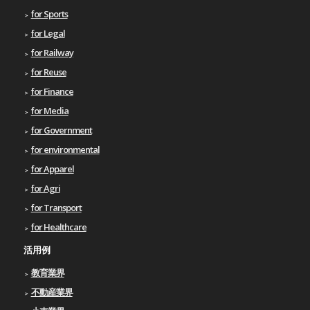
for Sports
for Legal
for Railway
for Reuse
for Finance
for Media
for Government
for environmental
for Apparel
for Agri
for Transport
for Healthcare
活用例
教育業界
不動産業界