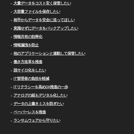
大量データをコスト安く保管したい
大容量ファイルを保存したい
相手からデータを安全に送ってほしい
意識せずにデータをバックアップしたい
情報共有の効率化
情報漏洩を防止
他のアプリケーションと連動して保管したい
働き方改革を推進
脱サイロ化をしたい
IT管理者の負担を軽減
ITリテラシーを高めDX推進の一歩
アナログの紙もデジタル化したい
データの上書きミスを防ぎたい
ペーパーレスを推進
ランサムウェアから守りたい