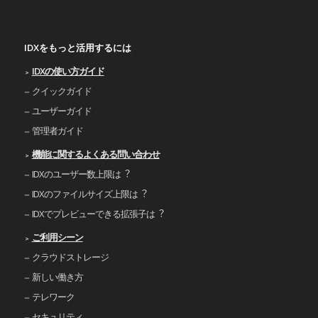
IDXをもっと活用するには
IDXの使い⽅ガイド
クイックガイド
ユーザーガイド
管理者ガイド
機能に関するよくある問い合わせ
IDXのユーザー数上限は︖
IDXのファイルサイズ上限は︖
IDXでプレビューできる拡張⼦は︖
ご利⽤シーン
クラウドストレージ
新しい働き⽅
テレワーク
セキュリティ