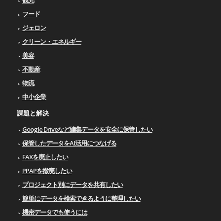
観光
フード
ジェロン
クリーン・エネルギー
美容
不動産
物流
中小企業
課題と解決
Google Driveなど編集データを安全に保管したい
保管したデータをAI活用につなげる
FAXを廃止したい
PPAPを撤廃したい
プロジェクト別にデータを共有したい
簡単にデータを検索できるように整理したい
機密データでも使うには