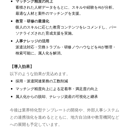
マッチング精度の向上
蓄積された人材データをもとに、スキルや経験をAIが分析。
最適な人材と案件のマッチングを支援。
教育・研修の最適化
個人のスキルに応じた教育コンテンツをレコメンドし、パー
ソナライズされた育成支援を実施。
人事ナレッジの活用
派遣法対応・労務トラブル・研修ノウハウなどをAIが整理・
検索可能に。属人化を解消。
【導入効果】
以下のような効果が見込めます。
採用・派遣関連業務の工数削減
マッチング精度向上による定着率・満足度の向上
属人化からの脱却、ナレッジ資産の可視化と継承
今後は業界特化型テンプレートの開発や、外部人事システム
との連携強化を進めるとともに、地方自治体や教育機関など
への展開も予定しています。