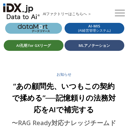
AIファクトリーはこちらへ ＞
AI-MIS
(AI経営管理システム)
AI孔明 for GXリーグ
MLアノテーション
お知らせ
“あの顧問先、いつもこの契約
で揉める”──記憶頼りの法務対
応をAIで補完する
〜
RAG Ready対応ナレッジチームド