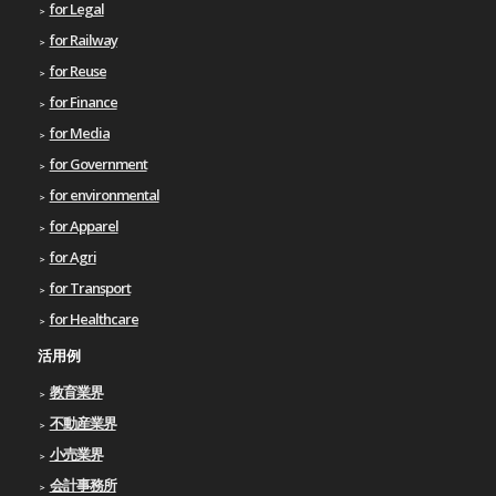
for Legal
for Railway
for Reuse
for Finance
for Media
for Government
for environmental
for Apparel
for Agri
for Transport
for Healthcare
活用例
教育業界
不動産業界
小売業界
会計事務所