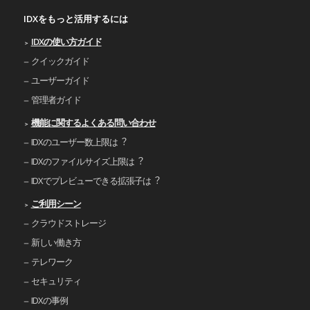
IDXをもっと活用するには
IDXの使い⽅ガイド
クイックガイド
ユーザーガイド
管理者ガイド
機能に関するよくある問い合わせ
IDXのユーザー数上限は︖
IDXのファイルサイズ上限は︖
IDXでプレビューできる拡張⼦は︖
ご利⽤シーン
クラウドストレージ
新しい働き⽅
テレワーク
セキュリティ
IDXの事例