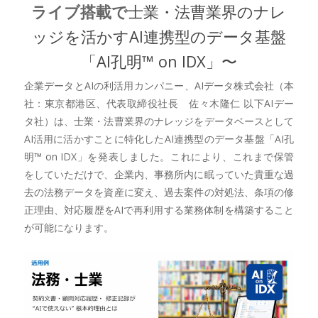
ライブ搭載で
士業・法曹業界のナレ
ッジを活かすAI連携型のデータ基盤
「AI孔明™︎ on IDX」〜
企業データとAIの利活用カンパニー、AIデータ株式会社（本
社：東京都港区、代表取締役社長 佐々木隆仁 以下AIデー
タ社）は、士業・法曹業界のナレッジをデータベースとして
AI活用に活かすことに特化したAI連携型のデータ基盤「AI孔
明™︎ on IDX」を発表しました。これにより、これまで保管
をしていただけで、企業内、事務所内に眠っていた貴重な過
去の法務データを資産に変え、過去案件の対処法、条項の修
正理由、対応履歴をAIで再利用する業務体制を構築すること
が可能になります。