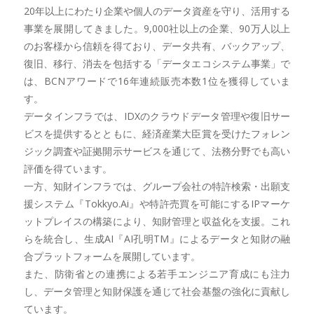
20年以上にわたり企業や個人のデータ資産を守り、活用する
事業を展開してきました。9,000社以上の企業、90万人以上
のお客様から信頼を得ており、データ共有、バックアップ、
復旧、移行、消去を包括する「データエコシステム事業」で
は、BCNアワードで16年連続販売本数1位を獲得していま
す。
データインフラでは、IDXのクラウドデータ管理や復旧サー
ビスを提供するとともに、経済産業大臣賞を受けたフォレン
ジック調査や証拠開示サービスを通じて、法務分野でも高い
評価を得ています。
一方、知財インフラでは、グループ会社の特許検索・出願支
援システム『Tokkyo.Ai』や特許売買を可能にするIPマーケ
ットプレイスの構築により、知財管理と収益化を支援。これ
らを統合し、生成AI『AI孔明TM』によるデータと知財の融
合プラットフォームを展開しています。
また、防衛省との連携による若手エンジニア育成にも注力
し、データ管理と知財保護を通じて社会基盤の強化に貢献し
ています。