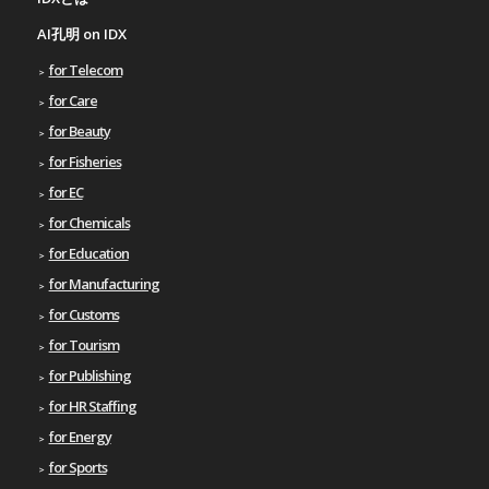
AI孔明 on IDX
for Telecom
for Care
for Beauty
for Fisheries
for EC
for Chemicals
for Education
for Manufacturing
for Customs
for Tourism
for Publishing
for HR Staffing
for Energy
for Sports