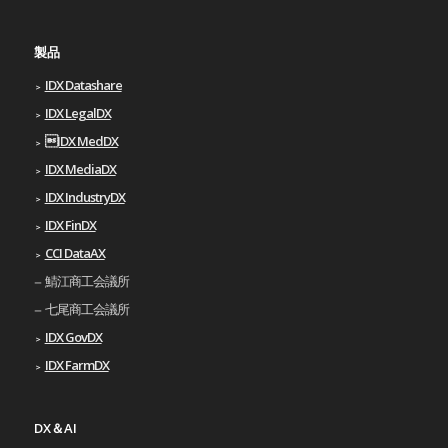
製品
IDX Datashare
IDX LegalDX
IDX MedDX
IDX MediaDX
IDX IndustryDX
IDX FinDX
CCI DataAX
鯖江商工会議所
七尾商工会議所
IDX GovDX
IDX FarmDX
DX＆AI