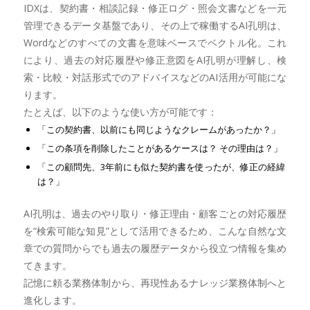
IDXは、契約書・相談記録・修正ログ・照会文書などを一元
管理できるデータ基盤であり、その上で稼働するAI孔明は、
Wordなどのすべての文書を意味ベースでベクトル化。これ
により、過去の対応履歴や修正意図をAI孔明が理解し、検
索・比較・対話形式でのアドバイスなどのAI活用が可能にな
ります。
たとえば、以下のような使い方が可能です：
「この契約書、以前にも同じようなクレームがあったか？」
「この条項を削除したことがあるケースは？ その理由は？」
「この顧問先、3年前にも似た契約書を使ったが、修正の経緯
は？」
AI孔明は、過去のやり取り・修正理由・顧客ごとの対応履歴
を“検索可能な知見”として活用できるため、こんな自然な文
章での質問からでも過去の履歴データから役立つ情報を集め
てきます。
記憶に頼る業務体制から、再現性あるナレッジ業務体制へと
進化します。