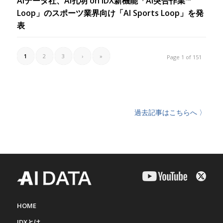
AIデータ社、AI孔明 on IDX新機能「AI突合作業™︎
Loop」のスポーツ業界向け「AI Sports Loop」を発
表
1
2
3
›
»
Page 1 of 151
過去記事はこちらへ 〉
HOME
IDXとは