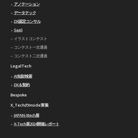
アノテーション
データテック
DX認定コンサル
SaaS
イラストコンテスト
コンテスト一次通過
コンテスト二次通過
LegalTech
AI知財検索
DX＆契約
Bespoke
X_TechのInside実装
JAPAN-Xtech展
X-Tech展2024開催レポート