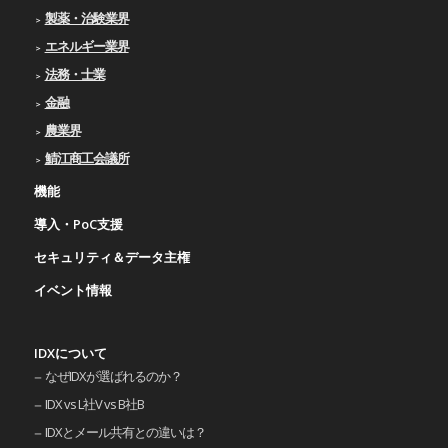
製薬・治験業界
エネルギー業界
法務・士業
金融
農業界
鯖江商工会議所
機能
導入・PoC支援
セキュリティ＆データ主権
イベント情報
IDXについて
なぜIDXが選ばれるのか？
IDX vs L社V vs B社B
IDXとメール共有との違いは？