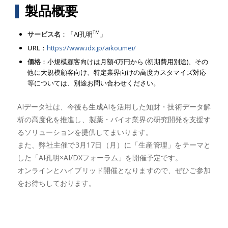
製品概要
TM
サービス名
：「AI孔明
」
URL
：
https://www.idx.jp/aikoumei/
価格
：小規模顧客向けは月額4万円から (初期費用別途)、その
他に大規模顧客向け、特定業界向けの高度カスタマイズ対応
等については、別途お問い合わせください。
AIデータ社は、今後も生成AIを活用した知財・技術データ解
析の高度化を推進し、製薬・バイオ業界の研究開発を支援す
るソリューションを提供してまいります。
また、弊社主催で3月17日（月）に「生産管理」をテーマと
した「AI孔明×AI/DXフォーラム」を開催予定です。
オンラインとハイブリッド開催となりますので、ぜひご参加
をお待ちしております。