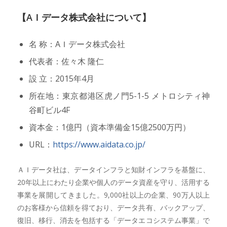
【AＩデータ株式会社について】
名 称：AＩデータ株式会社
代表者：佐々木 隆仁
設 立：2015年4月
所在地：東京都港区虎ノ門5-1-5 メトロシティ神
谷町ビル4F
資本金：1億円（資本準備金15億2500万円）
URL：
https://www.aidata.co.jp/
ＡＩデータ社は、データインフラと知財インフラを基盤に、
20年以上にわたり企業や個人のデータ資産を守り、活用する
事業を展開してきました。9,000社以上の企業、90万人以上
のお客様から信頼を得ており、データ共有、バックアップ、
復旧、移行、消去を包括する「データエコシステム事業」で