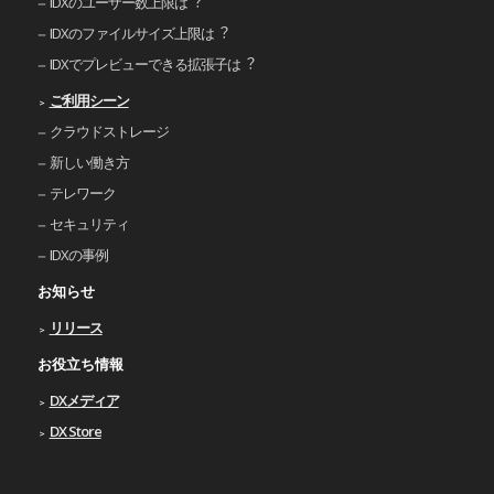
IDXのユーザー数上限は︖
IDXのファイルサイズ上限は︖
IDXでプレビューできる拡張⼦は︖
ご利⽤シーン
クラウドストレージ
新しい働き⽅
テレワーク
セキュリティ
IDXの事例
お知らせ
リリース
お役立ち情報
DXメディア
DX Store