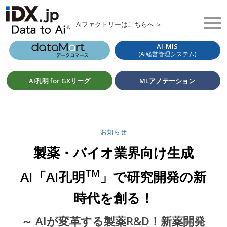
AIファクトリーはこちらへ ＞
AI-MIS
(AI経営管理システム)
AI孔明 for GXリーグ
MLアノテーション
お知らせ
製薬・バイオ業界向け生成
TM
AI「AI孔明
」で研究開発の新
時代を創る！
～ AIが変革する製薬R&D！新薬開発