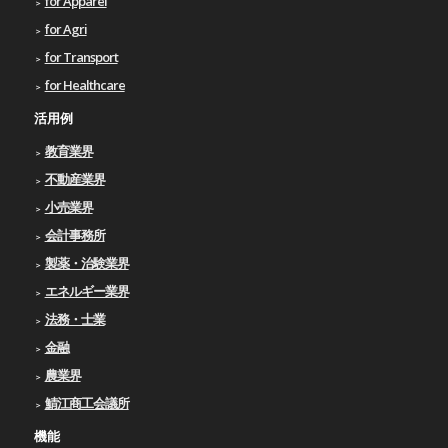
for Apparel
for Agri
for Transport
for Healthcare
活用例
教育業界
不動産業界
小売業界
会計事務所
製薬・治験業界
エネルギー業界
法務・士業
金融
農業界
鯖江商工会議所
機能