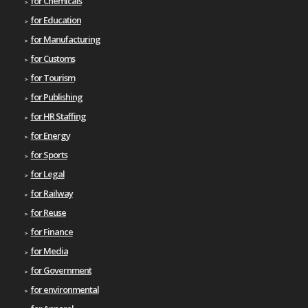
for Chemicals
for Education
for Manufacturing
for Customs
for Tourism
for Publishing
for HR Staffing
for Energy
for Sports
for Legal
for Railway
for Reuse
for Finance
for Media
for Government
for environmental