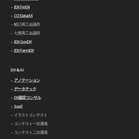
IDX FinDX
CCI DataAX
鯖江商工会議所
七尾商工会議所
IDX GovDX
IDX FarmDX
DX＆AI
アノテーション
データテック
DX認定コンサル
SaaS
イラストコンテスト
コンテスト一次通過
コンテスト二次通過