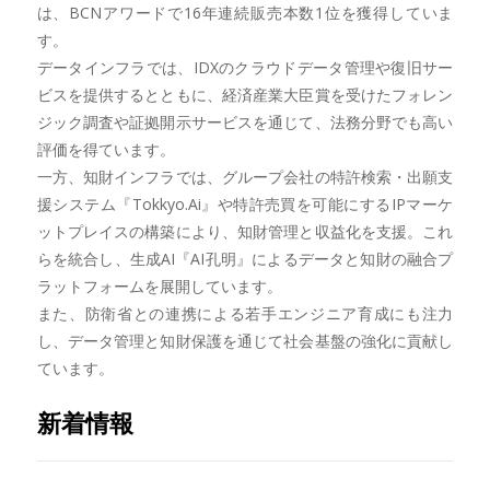
は、BCNアワードで16年連続販売本数1位を獲得していま
す。
データインフラでは、IDXのクラウドデータ管理や復旧サー
ビスを提供するとともに、経済産業大臣賞を受けたフォレン
ジック調査や証拠開示サービスを通じて、法務分野でも高い
評価を得ています。
一方、知財インフラでは、グループ会社の特許検索・出願支
援システム『Tokkyo.Ai』や特許売買を可能にするIPマーケ
ットプレイスの構築により、知財管理と収益化を支援。これ
らを統合し、生成AI『AI孔明』によるデータと知財の融合プ
ラットフォームを展開しています。
また、防衛省との連携による若手エンジニア育成にも注力
し、データ管理と知財保護を通じて社会基盤の強化に貢献し
ています。
新着情報