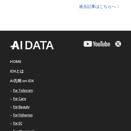
過去記事はこちらへ 〉
HOME
IDXとは
AI孔明 on IDX
for Telecom
for Care
for Beauty
for Fisheries
for EC