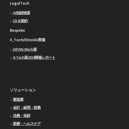
LegalTech
AI知財検索
DX＆契約
Bespoke
X_TechのInside実装
JAPAN-Xtech展
X-Tech展2024開催レポート
ソリューション
製造業
会計・経理・財務
法務・知財
医療・ヘルスケア