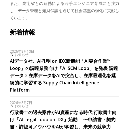
また、防衛省との連携による若手エンジニア育成にも注力
し、データ管理と知財保護を通じて社会基盤の強化に貢献し
ています。
新着情報
2026年8月10日
IN
お知らせ
AIデータ社、AI孔明 on IDX新機能「AI突合作業™
Loop」の調達業務向け「AI SCM Loop」を発表 調達
データ × 在庫データをAIで突合し、在庫最適化を継
続的に学習する Supply Chain Intelligence
Platform
2026年8月7日
IN
お知らせ
行政書士の過去案件がAI資産になる時代 行政書士向
け「AI Legal Loop on IDX」始動 〜申請書・契約
書・許認可ノウハウをAIが学習し、未来の競争力