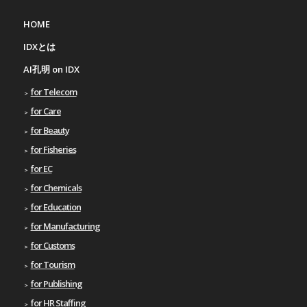
HOME
IDXとは
AI孔明 on IDX
for Telecom
for Care
for Beauty
for Fisheries
for EC
for Chemicals
for Education
for Manufacturing
for Customs
for Tourism
for Publishing
for HR Staffing