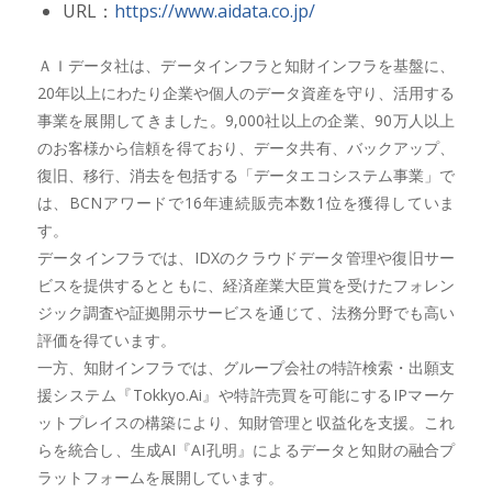
URL：
https://www.aidata.co.jp/
ＡＩデータ社は、データインフラと知財インフラを基盤に、
20年以上にわたり企業や個人のデータ資産を守り、活用する
事業を展開してきました。9,000社以上の企業、90万人以上
のお客様から信頼を得ており、データ共有、バックアップ、
復旧、移行、消去を包括する「データエコシステム事業」で
は、BCNアワードで16年連続販売本数1位を獲得していま
す。
データインフラでは、IDXのクラウドデータ管理や復旧サー
ビスを提供するとともに、経済産業大臣賞を受けたフォレン
ジック調査や証拠開示サービスを通じて、法務分野でも高い
評価を得ています。
一方、知財インフラでは、グループ会社の特許検索・出願支
援システム『Tokkyo.Ai』や特許売買を可能にするIPマーケ
ットプレイスの構築により、知財管理と収益化を支援。これ
らを統合し、生成AI『AI孔明』によるデータと知財の融合プ
ラットフォームを展開しています。