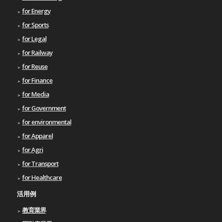
for Energy
for Sports
for Legal
for Railway
for Reuse
for Finance
for Media
for Government
for environmental
for Apparel
for Agri
for Transport
for Healthcare
活用例
教育業界