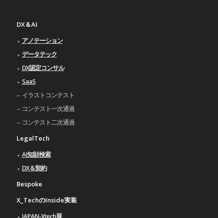
DX＆AI
アノテーション
データテック
DX認定コンサル
SaaS
イラストコンテスト
コンテスト一次通過
コンテスト二次通過
LegalTech
AI知財検索
DX＆契約
Bespoke
X_TechのInside実装
JAPAN-Xtech展