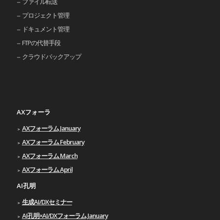
ファイル転送
プロジェクト管理
ドキュメント管理
FTPの代替手段
クラウドバックアップ
AXフォーラ
AXフォーラム January
AXフォーラム February
AXフォーラム March
AXフォーラム April
AI孔明
生成AI/DXセミナー
AI孔明×AI/DXフォーラム January