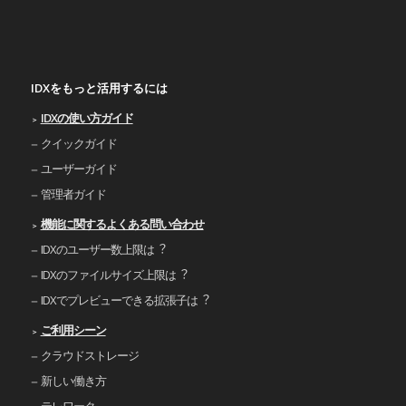
IDXをもっと活用するには
IDXの使い⽅ガイド
クイックガイド
ユーザーガイド
管理者ガイド
機能に関するよくある問い合わせ
IDXのユーザー数上限は︖
IDXのファイルサイズ上限は︖
IDXでプレビューできる拡張⼦は︖
ご利⽤シーン
クラウドストレージ
新しい働き⽅
テレワーク