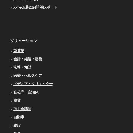
X-Tech展2024開催レポート
ソリューション
製造業
会計・経理・財務
法務・知財
医療・ヘルスケア
メディア・クリエイター
官公庁・自治体
農業
商工会議所
自動車
建設