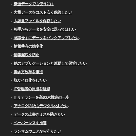
機密データでも使うには
大量データをコスト安く保管したい
大容量ファイルを保存したい
相手からデータを安全に送ってほしい
意識せずにデータをバックアップしたい
情報共有の効率化
情報漏洩を防止
他のアプリケーションと連動して保管したい
働き方改革を推進
脱サイロ化をしたい
IT管理者の負担を軽減
ITリテラシーを高めDX推進の一歩
アナログの紙もデジタル化したい
データの上書きミスを防ぎたい
ペーパーレスを推進
ランサムウェアから守りたい