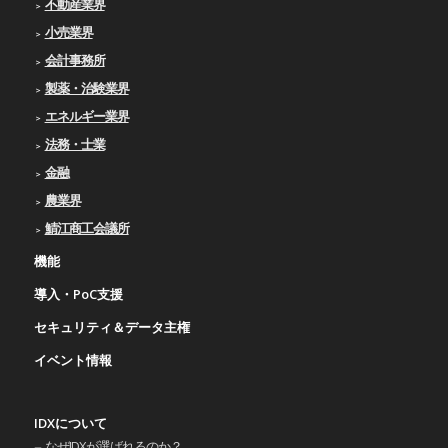
不動産業界
小売業界
会計事務所
製薬・治験業界
エネルギー業界
法務・士業
金融
農業界
鯖江商工会議所
機能
導入・PoC支援
セキュリティ＆データ主権
イベント情報
IDXについて
なぜIDXが選ばれるのか？