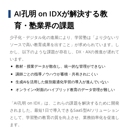
AI孔明 on IDXが解決する教
育・塾業界の課題
少子化・デジタル化の進展により、学習塾は「より少ないリ
ソースで高い教育成果を出すこと」が求められています。し
かし、以下のような課題が存在し、DX・AXの推進が遅れて
います。
教材・授業データが散在し、統一的な管理ができない
講師ごとの指導ノウハウが蓄積・共有されにくい
生成AIを活用した個別最適化学習の導入が進んでいない
オンライン×対面のハイブリッド教育のデータ管理が難しい
「AI孔明 on IDX」は、これらの課題を解決するために開発
されました。最短1日で導入できるSaaS型AIソリューション
として、学習塾の教育の質を向上させ、業務効率化を促進し
ます。