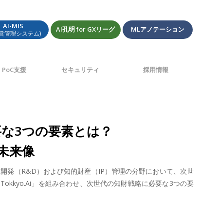
AI-MIS
AI孔明 for GXリーグ
MLアノテーション
経営管理システム)
PoC支援
セキュリティ
採用情報
要な3つの要素とは？
未来像
究開発（R&D）および知的財産（IP）管理の分野において、次世
okkyo.Ai」を組み合わせ、次世代の知財戦略に必要な3つの要