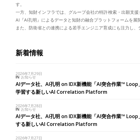
す。
一方、知財インフラでは、グループ会社の特許検索・出願支援シス
AI『AI孔明』によるデータと知財の融合プラットフォームを展
また、防衛省との連携による若手エンジニア育成にも注力し、
新着情報
2026年7月29日
IN
お知らせ
AIデータ社、AI孔明 on IDX新機能「AI突合作業™ Lo
学習する新しいAI Correlation Platform
2026年7月28日
IN
お知らせ
AIデータ社、AI孔明 on IDX新機能「AI突合作業™ Lo
する新しいAI Correlation Platform
2026年7月27日