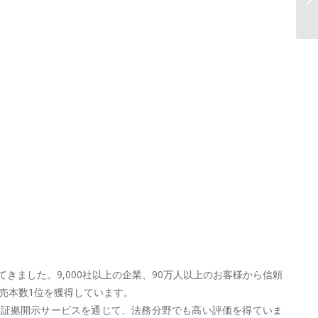
™
ました。9,000社以上の企業、90万人以上のお客様から信頼
売本数1位を獲得しています。
や証拠開示サービスを通じて、法務分野でも高い評価を得ていま