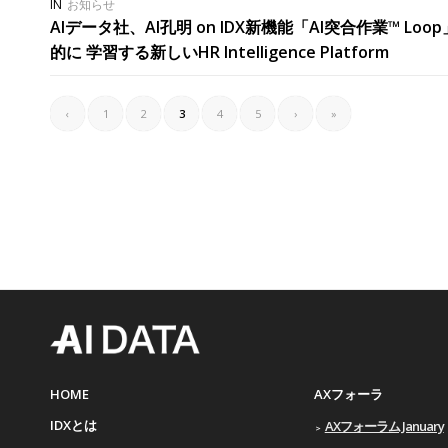
IN
お知らせ
AIデータ社、AI孔明 on IDX新機能「AI突合作業™ 
的に 学習する新しいHR Intelligence Platform
‹
1
2
3
4
5
›
»
HOME
AXフォーラ
IDXとは
AXフォーラム January