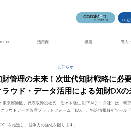
(AI
n IDX
活用例
機能
導入・
お知らせ
・知財管理の未来！次世代知財戦略に必
・クラウド・データ活用による知財DXの
：東京都港区、代表取締役社長 佐々木隆仁 以下AIデータ社）は、研
クラウドデータ管理プラットフォーム「IDX」、特許情報解析ツール「T
DX）を推進し、競争力の強化を図ります。