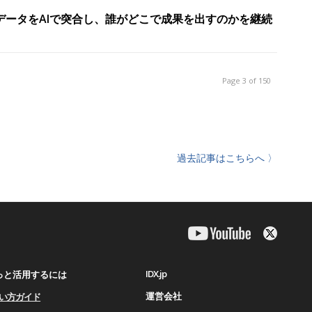
 × 業績データをAIで突合し、誰がどこで成果を出すのかを継続
Page 3 of 150
過去記事はこちらへ 〉
IDX.jp
もっと活用するには
運営会社
使い⽅ガイド