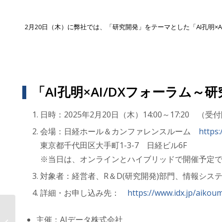
2月20日（木）に弊社では、「研究開発」をテーマとした「AI孔明×
「AI孔明×AI/DXフォーラム～
日時：2025年2月20日（木）14:00～17:20 （受付
会場：日経ホール＆カンファレンスルーム
https:
東京都千代田区大手町1-3-7 日経ビル6F
※当日は、オンラインとハイブリッドで開催予定
対象者：経営者、R＆D(研究開発)部門、情報シス
詳細・お申し込み先：
https://www.idx.jp/aikou
製薬・バイオ業界向け生成AI「AI孔明
主催：AIデータ株式会社