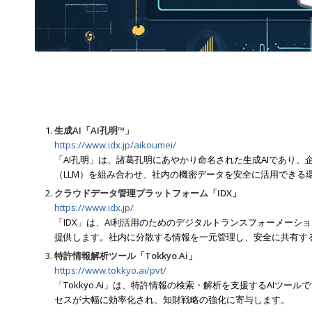
生成AI「AI孔明™」
https://www.idx.jp/aikoumei/
「AI孔明」は、諸葛孔明にあやかり命名された生成AIであり
（LLM）を組み合わせ、社内の機密データを安全に活用できる
クラウドデータ管理プラットフォーム「IDX」
https://www.idx.jp/
「IDX」は、AI利活用のためのデジタルトランスフォーメー
提供します。社内に分散する情報を一元管理し、安全に共有す
特許情報解析ツール「Tokkyo.Ai」
https://www.tokkyo.ai/pvt/
「Tokkyo.Ai」は、特許情報の検索・解析を支援するAI
セスが大幅に効率化され、知財戦略の強化に寄与します。