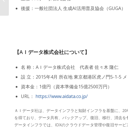
™」が研究開発の新時代を創る！...
後援：一般社団法人 生成AI活用普及協会（GUGA）
【AＩデータ株式会社について】
名 称：AＩデータ株式会社 代表者 佐々木 隆仁
設 立：2015年4月 所在地 東京都港区虎ノ門5-1-5
資本金：1億円（資本準備金15億2500万円）
URL：
https://www.aidata.co.jp/
ＡＩデータ社は、データインフラと知財インフラを基盤に、20
を得ており、データ共有、バックアップ、復旧、移行、消去を包
データインフラでは、IDXのクラウドデータ管理や復旧サー