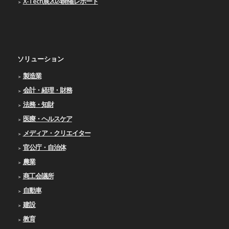
X-Tech展2024開催レポート
ソリューション
製造業
会計・経理・財務
法務・知財
医療・ヘルスケア
メディア・クリエイター
官公庁・自治体
農業
商工会議所
自動車
建設
教育