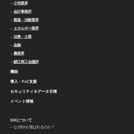
小売業界
会計事務所
製薬・治験業界
エネルギー業界
法務・士業
金融
農業界
鯖江商工会議所
機能
導入・PoC支援
セキュリティ＆データ主権
イベント情報
IDXについて
なぜIDXが選ばれるのか？