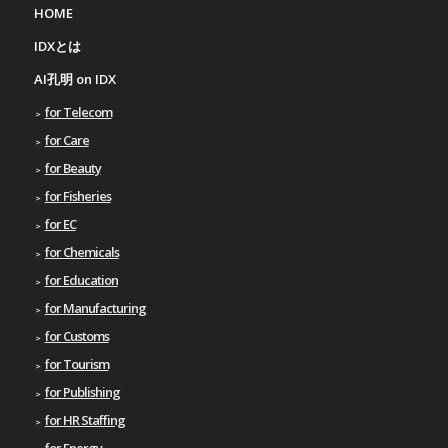
HOME
IDXとは
AI孔明 on IDX
for Telecom
for Care
for Beauty
for Fisheries
for EC
for Chemicals
for Education
for Manufacturing
for Customs
for Tourism
for Publishing
for HR Staffing
for Energy