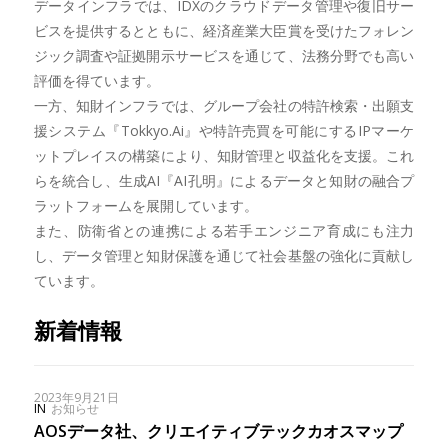
データインフラでは、IDXのクラウドデータ管理や復旧サー
ビスを提供するとともに、経済産業大臣賞を受けたフォレン
ジック調査や証拠開示サービスを通じて、法務分野でも高い
評価を得ています。
一方、知財インフラでは、グループ会社の特許検索・出願支
援システム『Tokkyo.Ai』や特許売買を可能にするIPマーケ
ットプレイスの構築により、知財管理と収益化を支援。これ
らを統合し、生成AI『AI孔明』によるデータと知財の融合プ
ラットフォームを展開しています。
また、防衛省との連携による若手エンジニア育成にも注力
し、データ管理と知財保護を通じて社会基盤の強化に貢献し
ています。
新着情報
2023年9月21日
IN
お知らせ
AOSデータ社、クリエイティブテックカオスマップ