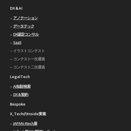
DX＆AI
アノテーション
データテック
DX認定コンサル
SaaS
イラストコンテスト
コンテスト一次通過
コンテスト二次通過
LegalTech
AI知財検索
DX＆契約
Bespoke
X_TechのInside実装
JAPAN-Xtech展