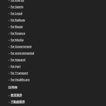
for Sports
for Legal
for Railway
for Reuse
for Finance
for Media
for Government
for environmental
for Apparel
for Agri
for Transport
for Healthcare
活用例
教育業界
不動産業界