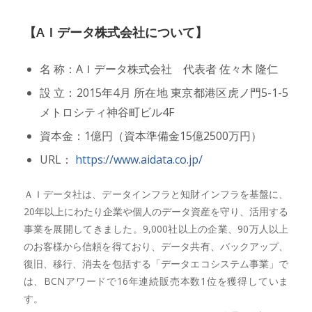
【AＩデータ株式会社について】
名 称：AＩデータ株式会社 代表者 佐々木 隆仁
設 立：2015年4月 所在地 東京都港区虎ノ門5-1-5
メトロシティ神谷町ビル4F
資本金：1億円（資本準備金15億2500万円）
URL：
https://www.aidata.co.jp/
ＡＩデータ社は、データインフラと知財インフラを基盤に、
20年以上にわたり企業や個人のデータ資産を守り、活用する
事業を展開してきました。9,000社以上の企業、90万人以上
のお客様から信頼を得ており、データ共有、バックアップ、
復旧、移行、消去を包括する「データエコシステム事業」で
は、BCNアワードで16年連続販売本数1位を獲得していま
す。