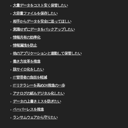
大量データをコスト安く保管したい
大容量ファイルを保存したい
相手からデータを安全に送ってほしい
意識せずにデータをバックアップしたい
情報共有の効率化
情報漏洩を防止
他のアプリケーションと連動して保管したい
働き方改革を推進
脱サイロ化をしたい
IT管理者の負担を軽減
ITリテラシーを高めDX推進の一歩
アナログの紙もデジタル化したい
データの上書きミスを防ぎたい
ペーパーレスを推進
ランサムウェアから守りたい