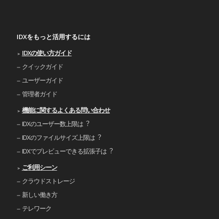
IDXをもっと活用するには
IDXの使い⽅ガイド
クイックガイド
ユーザーガイド
管理者ガイド
機能に関するよくある問い合わせ
IDXのユーザー数上限は︖
IDXのファイルサイズ上限は︖
IDXでプレビューできる拡張⼦は︖
ご利⽤シーン
クラウドストレージ
新しい働き⽅
テレワーク