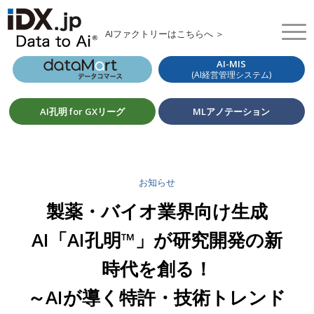
AIファクトリーはこちらへ ＞
AI-MIS
(AI経営管理システム)
AI孔明 for GXリーグ
MLアノテーション
お知らせ
製薬・バイオ業界向け生成
AI「AI孔明™」が研究開発の新
時代を創る！
～AIが導く特許・技術トレンド