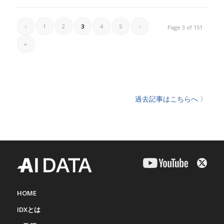
‹
1
2
3
4
5
›
Page 3 of 151
»
過去記事はこちらへ 〉
HOME
IDXとは