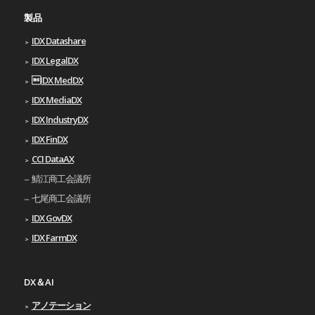
製品
IDX Datashare
IDX LegalDX
IDX MedDX
IDX MediaDX
IDX IndustryDX
IDX FinDX
CCI DataAX
鯖江商工会議所
七尾商工会議所
IDX GovDX
IDX FarmDX
DX＆AI
アノテーション