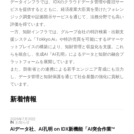
データインフラでは、IDXのクラウドデータ管理や復旧サー
ビスを提供するとともに、経済産業大臣賞を受けたフォレン
ジック調査や証拠開示サービスを通じて、法務分野でも高い
評価を得ています。
一方、知財インフラでは、グループ会社の特許検索・出願支
援システム『Tokkyo.Ai』や特許売買を可能にするIPマーケ
ットプレイスの構築により、知財管理と収益化を支援。これ
らを統合し、生成AI『AI孔明』によるデータと知財の融合プ
ラットフォームを展開しています。
また、防衛省との連携による若手エンジニア育成にも注力
し、データ管理と知財保護を通じて社会基盤の強化に貢献し
ています。
新着情報
2026年7月30日
IN
お知らせ
AIデータ社、AI孔明 on IDX新機能「AI突合作業™︎