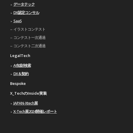
データテック
DX認定コンサル
SaaS
イラストコンテスト
コンテスト一次通過
コンテスト二次通過
LegalTech
AI知財検索
DX＆契約
Bespoke
X_TechのInside実装
JAPAN-Xtech展
X-Tech展2024開催レポート