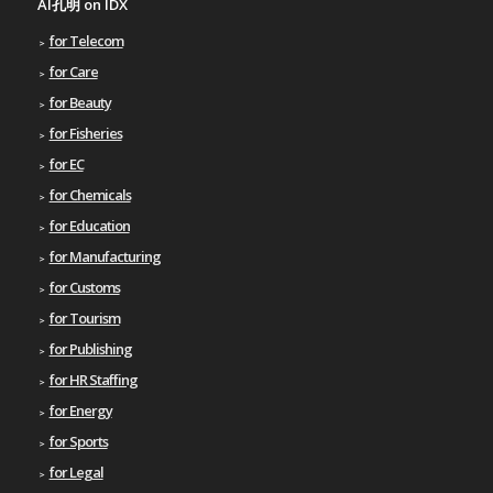
AI孔明 on IDX
for Telecom
for Care
for Beauty
for Fisheries
for EC
for Chemicals
for Education
for Manufacturing
for Customs
for Tourism
for Publishing
for HR Staffing
for Energy
for Sports
for Legal