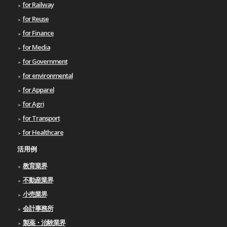
for Railway
for Reuse
for Finance
for Media
for Government
for environmental
for Apparel
for Agri
for Transport
for Healthcare
活用例
教育業界
不動産業界
小売業界
会計事務所
製薬・治験業界