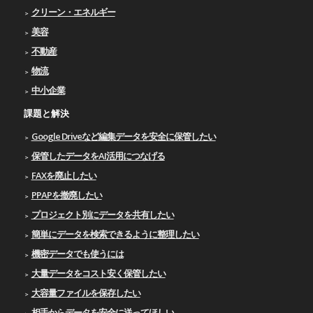
クリーン・エネルギー
美容
不動産
物流
中小企業
課題と解決
Google Driveなど編集データを安全に保管したい
保管したデータをAI活用につなげる
FAXを廃止したい
PPAPを撤廃したい
プロジェクト別にデータを共有したい
簡単にデータを検索できるように整理したい
機密データでも使うには
大量データをコスト安く保管したい
大容量ファイルを保存したい
相手からデータを安全に送ってほしい