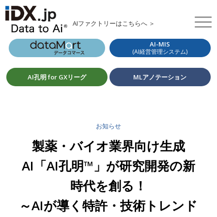
AIファクトリーはこちらへ ＞
AI-MIS
(AI経営管理システム)
AI孔明 for GXリーグ
MLアノテーション
お知らせ
製薬・バイオ業界向け生成
AI「AI孔明™」が研究開発の新
時代を創る！
～AIが導く特許・技術トレンド