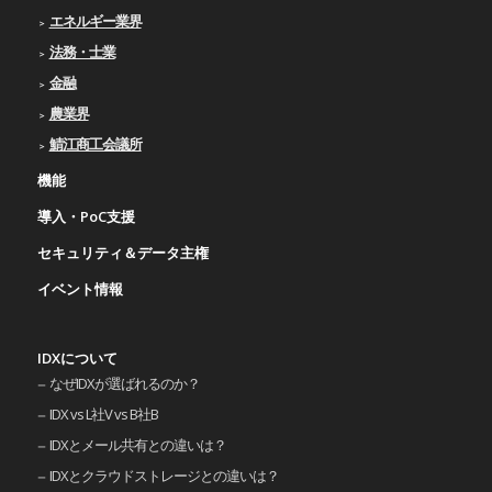
エネルギー業界
法務・士業
金融
農業界
鯖江商工会議所
機能
導入・PoC支援
セキュリティ＆データ主権
イベント情報
IDXについて
なぜIDXが選ばれるのか？
IDX vs L社V vs B社B
IDXとメール共有との違いは？
IDXとクラウドストレージとの違いは？