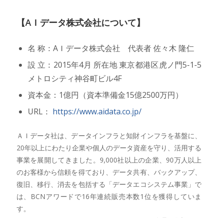
【AＩデータ株式会社について】
名 称：AＩデータ株式会社 代表者 佐々木 隆仁
設 立：2015年4月 所在地 東京都港区虎ノ門5-1-5
メトロシティ神谷町ビル4F
資本金：1億円（資本準備金15億2500万円）
URL：
https://www.aidata.co.jp/
ＡＩデータ社は、データインフラと知財インフラを基盤に、
20年以上にわたり企業や個人のデータ資産を守り、活用する
事業を展開してきました。9,000社以上の企業、90万人以上
のお客様から信頼を得ており、データ共有、バックアップ、
復旧、移行、消去を包括する「データエコシステム事業」で
は、BCNアワードで16年連続販売本数1位を獲得していま
す。