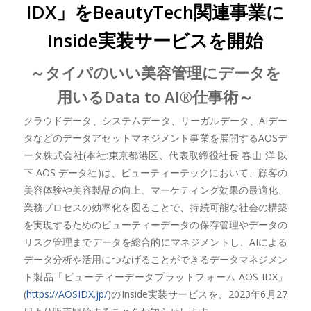
IDX」をBeautyTech関連事業に
Inside実装サービスを開始
～タイパのいい美容管理にデータを
用いるData to AI®仕事術～
クラウドデータ、システムデータ、リーガルデータ、AIデー
タなどのデータアセットマネジメント事業を展開するAOSデ
ータ株式会社(本社:東京都港区、代表取締役社長 春山 洋 以
下 AOS データ社)は、ビューティーテックにおいて、顧客の
美容体験や美容製品の向上、マーケティング効果の最適化、
業務プロセスの効率化を図ることで、持続可能な社会の構築
を実現するためのビューティーデータの保存管理やデータの
リスク管理までデータを総合的にマネジメントし、AIによる
データ分析や活用につなげることができるデータマネジメン
ト製品「ビューティーデータプラットフォーム AOS IDX」
(
https://AOSIDX.jp/
)のInside実装サービスを、2023年6月27