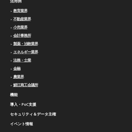
活用例
教育業界
不動産業界
小売業界
会計事務所
製薬・治験業界
エネルギー業界
法務・士業
金融
農業界
鯖江商工会議所
機能
導入・PoC支援
セキュリティ＆データ主権
イベント情報