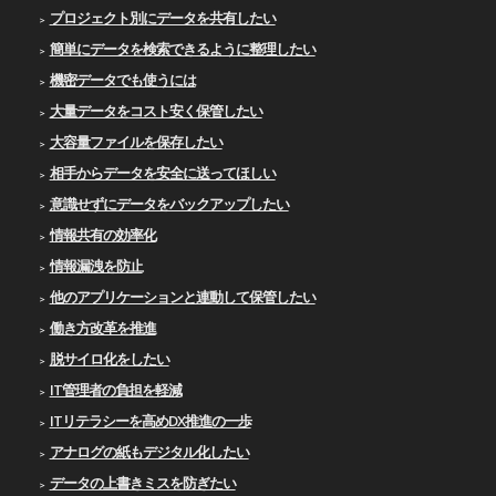
プロジェクト別にデータを共有したい
簡単にデータを検索できるように整理したい
機密データでも使うには
大量データをコスト安く保管したい
大容量ファイルを保存したい
相手からデータを安全に送ってほしい
意識せずにデータをバックアップしたい
情報共有の効率化
情報漏洩を防止
他のアプリケーションと連動して保管したい
働き方改革を推進
脱サイロ化をしたい
IT管理者の負担を軽減
ITリテラシーを高めDX推進の一歩
アナログの紙もデジタル化したい
データの上書きミスを防ぎたい