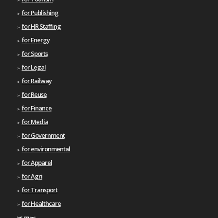
for Publishing
for HR Staffing
for Energy
for Sports
for Legal
for Railway
for Reuse
for Finance
for Media
for Government
for environmental
for Apparel
for Agri
for Transport
for Healthcare