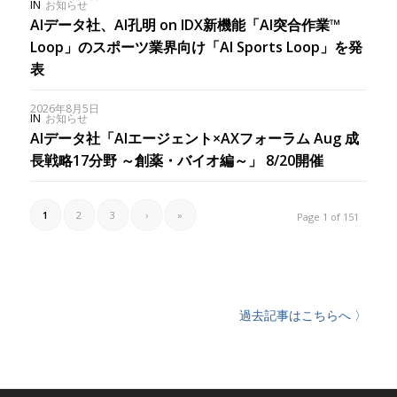
IN
お知らせ
AIデータ社、AI孔明 on IDX新機能「AI突合作業™︎
Loop」のスポーツ業界向け「AI Sports Loop」を発
表
2026年8月5日
IN
お知らせ
AIデータ社「AIエージェント×AXフォーラム Aug 成
長戦略17分野 ～創薬・バイオ編～」 8/20開催
1
2
3
›
»
Page 1 of 151
過去記事はこちらへ 〉