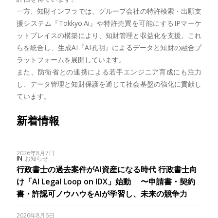
一方、知財インフラでは、グループ会社の特許検索・出願支
援システム『Tokkyo.Ai』や特許売買を可能にするIPマーケ
ットプレイスの構築により、知財管理と収益化を支援。これ
らを統合し、生成AI『AI孔明』によるデータと知財の融合プ
ラットフォームを展開しています。
また、防衛省との連携による若手エンジニア育成にも注力
し、データ管理と知財保護を通じて社会基盤の強化に貢献し
ています。
新着情報
2026年8月7日
IN
お知らせ
行政書士の過去案件がAI資産になる時代 行政書士向
け「AI Legal Loop on IDX」始動 〜申請書・契約
書・許認可ノウハウをAIが学習し、未来の競争力
2026年8月6日