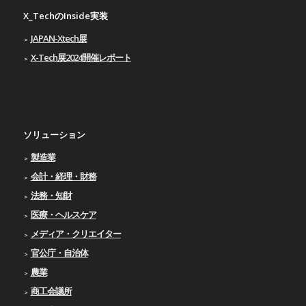
X_TechのInside実装
JAPAN-Xtech展
X-Tech展2024開催レポート
ソリューション
製造業
会計・経理・財務
法務・知財
医療・ヘルスケア
メディア・クリエイター
官公庁・自治体
農業
商工会議所