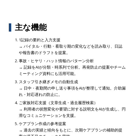
主な機能
1記録の要約と入力支援
→ バイタル・行動・看取り期の変化などを読み取り、日誌
や報告書のドラフトを提案。
事故・ヒヤリ・ハット情報のパターン分析
→ 記録をAIが分類・時系列で分析。再発防止の提案やチーム
ミーティング資料にも活用可能。
スタッフ引き継ぎメモの自動生成
→ 日中・夜勤間の申し送り事項をAIが整理して通知。介助漏
れ・対応遅れの防止に。
ご家族対応支援（文章生成・過去履歴検索）
→ 利用者の状態変化や要望に対する説明文をAIが生成し、円
滑なコミュニケーションを支援。
ケアプラン作成の参考提案
→ 過去の実績と傾向をもとに、次期ケアプランの補助的提