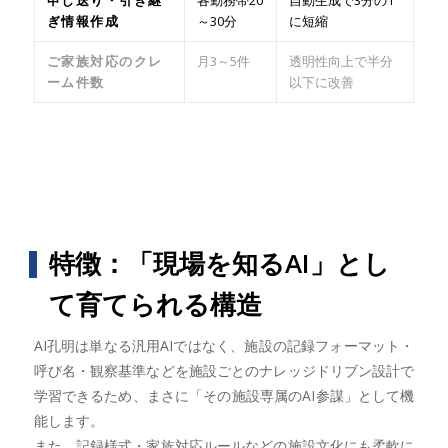
ぎ情報作成
～30分
に短縮
ご家族対応のクレ
月3～5件
透明性向上で半分
ーム件数
以下に改善
特徴：「現場を知るAI」とし
て育てられる構造
AI孔明は単なる汎用AIではなく、施設の記録フォーマット・
呼び名・観察基準などを施設ごとのナレッジドリブン設計で
学習できるため、まさに「その施設専属のAI参謀」として機
能します。
また、記録様式・家族対応ルールなどの施設文化にも柔軟に