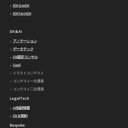
IDX GovDX
IDX FarmDX
DX＆AI
アノテーション
データテック
DX認定コンサル
SaaS
イラストコンテスト
コンテスト一次通過
コンテスト二次通過
LegalTech
AI知財検索
DX＆契約
Bespoke