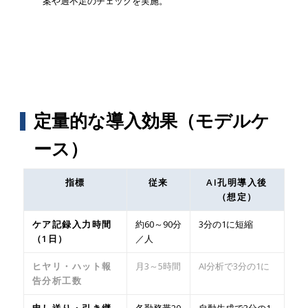
案や過不足のチェックを実施。
定量的な導入効果（モデルケ
ース）
指標
従来
AI孔明導入後
（想定）
ケア記録入力時間
約60～90分
3分の1に短縮
（1日）
／人
ヒヤリ・ハット報
月3～5時間
AI分析で3分の1に
告分析工数
申し送り・引き継
各勤務帯20
自動生成で3分の1