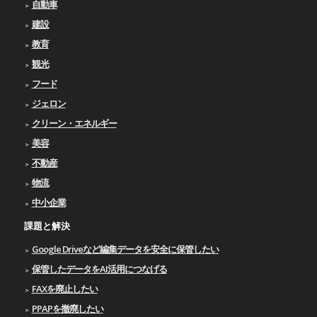
自動車
建設
教育
観光
フード
ジェロン
クリーン・エネルギー
美容
不動産
物流
中小企業
課題と解決
Google Driveなど編集データを安全に保管したい
保管したデータをAI活用につなげる
FAXを廃止したい
PPAPを撤廃したい