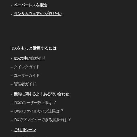
ペーパーレスを推進
ランサムウェアから守りたい
IDXをもっと活用するには
IDXの使い⽅ガイド
クイックガイド
ユーザーガイド
管理者ガイド
機能に関するよくある問い合わせ
IDXのユーザー数上限は︖
IDXのファイルサイズ上限は︖
IDXでプレビューできる拡張⼦は︖
ご利⽤シーン