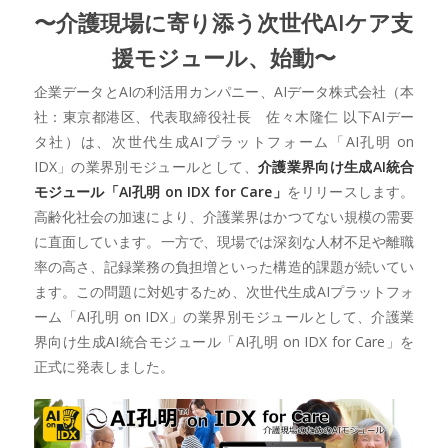
〜介護現場に寄り添う次世代AIケア支
援モジュール、始動〜
企業データとAIの利活用カンパニー、AIデータ株式会社（本
社：東京都港区、代表取締役社長 佐々木隆仁 以下AIデー
タ社）は、次世代生成AIプラットフォーム「AI孔明 on
IDX」の業界別モジュールとして、
介護業界向け生成AI統合
モジュール「AI孔明 on IDX for Care」
をリリースします。
高齢化社会の加速により、介護業界はかつてない規模の需要
に直面しています。一方で、現場では深刻な人材不足や離職
率の高さ、記録業務の負担増といった構造的課題が続いてい
ます。この問題に対処するため、次世代生成AIプラットフォ
ーム「AI孔明 on IDX」の業界別モジュールとして、介護業
界向け生成AI統合モジュール「AI孔明 on IDX for Care」を
正式に発表しました。