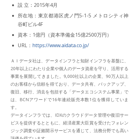
設 立：2015年4月
所在地：東京都港区虎ノ門5-1-5 メトロシティ神
谷町ビル4F
資本：1億円（資本準備金15億2500万円）
URL：
https://www.aidata.co.jp/
ＡＩデータ社は、データインフラと知財インフラを基盤に、
20年以上にわたり企業や個人のデータ資産を守り、活用する
事業を展開してきました。9,000社以上の企業、90万人以上
のお客様から信頼を得ており、データ共有、バックアップ、
復旧、移行、消去を包括する「データエコシステム事業」で
は、BCNアワードで16年連続販売本数1位を獲得していま
す。
データインフラでは、IDXのクラウドデータ管理や復旧サー
ビスを提供するとともに、経済産業大臣賞を受けたフォレン
ジック調査や証拠開示サービスを通じて、法務分野でも高い
評価を得ています。