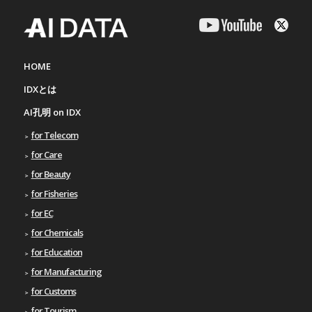
HOME
IDXとは
AI孔明 on IDX
for Telecom
for Care
for Beauty
for Fisheries
for EC
for Chemicals
for Education
for Manufacturing
for Customs
for Tourism