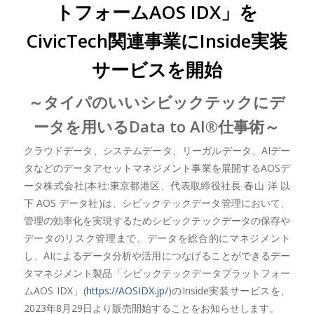
トフォームAOS IDX」を
CivicTech関連事業にInside実装
サービスを開始
～タイパのいいシビックテックにデ
ータを用いるData to AI®仕事術～
クラウドデータ、システムデータ、リーガルデータ、AIデー
タなどのデータアセットマネジメント事業を展開するAOSデ
ータ株式会社(本社:東京都港区、代表取締役社長 春山 洋 以
下 AOS データ社)は、シビックテックデータ管理において、
管理の効率化を実現するためシビックテックデータの保存や
データのリスク管理まで、データを総合的にマネジメント
し、AIによるデータ分析や活用につなげることができるデー
タマネジメント製品「シビックテックデータプラットフォー
ムAOS IDX」(
https://AOSIDX.jp/
)のInside実装サービスを、
2023年8月29日より販売開始することをお知らせします。