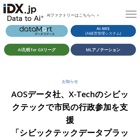
AIファクトリーはこちらへ ＞
AI-MIS
(AI経営管理システム)
AI孔明 for GXリーグ
MLアノテーション
お知らせ
AOSデータ社、X-Techのシビッ
クテックで市民の行政参加を支
援
「シビックテックデータプラッ