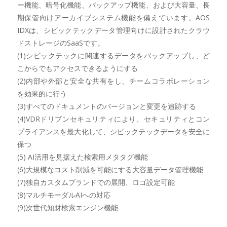
ー機能、暗号化機能、バックアップ機能、および大容量、長
期保管向けアーカイブシステム機能を備えています。AOS
IDXは、シビックテックデータ管理向けに設計されたクラウ
ドストレージのSaaSです。
(1)シビックテックに関連するデータをバックアップし、ど
こからでもアクセスできるようにする
(2)内部や外部と安全な共有をし、チームコラボレーション
を効果的に行う
(3)すべてのドキュメントのバージョンと変更を追跡する
(4)VDRドリブンセキュリティにより、セキュリティとコン
プライアンスを最大化して、シビックテックデータを安全に
保つ
(5) AI活用を見据えた検索用メタタグ機能
(6)大規模なコスト削減を可能にする大容量データ管理機能
(7)独自カスタムブランドでの展開、ロゴ設定可能
(8)マルチモーダルAIへの対応
(9)次世代知財検索エンジン機能