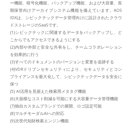
ー機能、暗号化機能、バックアップ機能、および大容量、長
期保管向けアーカイブシステム機能を備えています。AOS
IDXは、シビックテックデータ管理向けに設計されたクラウ
ドストレージのSaaSです。
(1)シビックテックに関連するデータをバックアップし、ど
こからでもアクセスできるようにする
(2)内部や外部と安全な共有をし、チームコラボレーション
を効果的に行う
(3)すべてのドキュメントのバージョンと変更を追跡する
(4)VDRドリブンセキュリティにより、セキュリティとコン
プライアンスを最大化して、シビックテックデータを安全に
保つ
(5) AI活用を見据えた検索用メタタグ機能
(6)大規模なコスト削減を可能にする大容量データ管理機能
(7)独自カスタムブランドでの展開、ロゴ設定可能
(8)マルチモーダルAIへの対応
(9)次世代知財検索エンジン機能