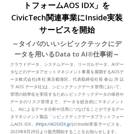
トフォームAOS IDX」を
CivicTech関連事業にInside実装
サービスを開始
～タイパのいいシビックテックにデ
ータを用いるData to AI®仕事術～
クラウドデータ、システムデータ、リーガルデータ、AIデー
タなどのデータアセットマネジメント事業を展開するAOSデ
ータ株式会社(本社:東京都港区、代表取締役社長 春山 洋 以
下 AOS データ社)は、シビックテックデータ管理において、
管理の効率化を実現するためシビックテックデータの保存や
データのリスク管理まで、データを総合的にマネジメント
し、AIによるデータ分析や活用につなげることができるデー
タマネジメント製品「シビックテックデータプラットフォー
ムAOS IDX」(
https://AOSIDX.jp/
)のInside実装サービスを、
2023年8月29日より販売開始することをお知らせします。