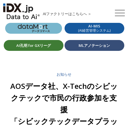
AIファクトリーはこちらへ ＞
AI-MIS
(AI経営管理システム)
AI孔明 for GXリーグ
MLアノテーション
お知らせ
AOSデータ社、X-Techのシビッ
クテックで市民の行政参加を支
援
「シビックテックデータプラッ