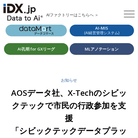
AIファクトリーはこちらへ ＞
AI-MIS
(AI経営管理システム)
AI孔明 for GXリーグ
MLアノテーション
お知らせ
AOSデータ社、X-Techのシビッ
クテックで市民の行政参加を支
援
「シビックテックデータプラッ