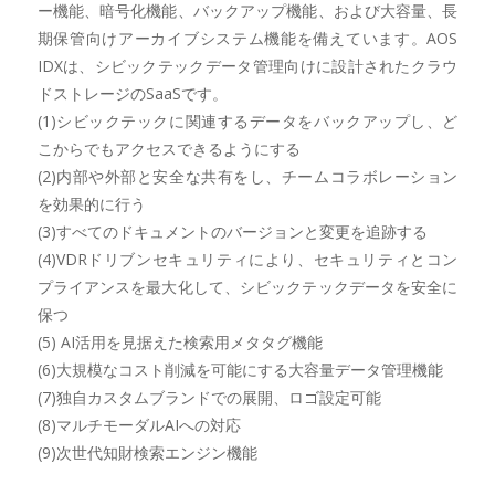
ー機能、暗号化機能、バックアップ機能、および大容量、長
期保管向けアーカイブシステム機能を備えています。AOS
IDXは、シビックテックデータ管理向けに設計されたクラウ
ドストレージのSaaSです。
(1)シビックテックに関連するデータをバックアップし、ど
こからでもアクセスできるようにする
(2)内部や外部と安全な共有をし、チームコラボレーション
を効果的に行う
(3)すべてのドキュメントのバージョンと変更を追跡する
(4)VDRドリブンセキュリティにより、セキュリティとコン
プライアンスを最大化して、シビックテックデータを安全に
保つ
(5) AI活用を見据えた検索用メタタグ機能
(6)大規模なコスト削減を可能にする大容量データ管理機能
(7)独自カスタムブランドでの展開、ロゴ設定可能
(8)マルチモーダルAIへの対応
(9)次世代知財検索エンジン機能