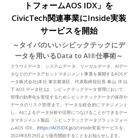
トフォームAOS IDX」を
CivicTech関連事業にInside実装
サービスを開始
～タイパのいいシビックテックにデ
ータを用いるData to AI®仕事術～
クラウドデータ、システムデータ、リーガルデータ、AIデー
タなどのデータアセットマネジメント事業を展開するAOSデ
ータ株式会社(本社:東京都港区、代表取締役社長 春山 洋 以
下 AOS データ社)は、シビックテックデータ管理において、
管理の効率化を実現するためシビックテックデータの保存や
データのリスク管理まで、データを総合的にマネジメント
し、AIによるデータ分析や活用につなげることができるデー
タマネジメント製品「シビックテックデータプラットフォー
ムAOS IDX」(
https://AOSIDX.jp/
)のInside実装サービスを、
2023年8月29日より販売開始することをお知らせします。