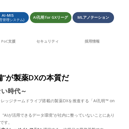
AI-MIS
AI孔明 for GXリーグ
MLアノテーション
経営管理システム)
PoC支援
セキュリティ
採用情報
備”が製薬DXの本質だ
ない時代～
レッジチームドライブ搭載の製薬DXを推進する「AI孔明™ on
“AIが活用できるデータ環境”が社内に整っていないことにあり
点です。