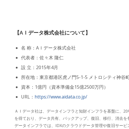
【AＩデータ株式会社について】
名 称：AＩデータ株式会社
代表者：佐々木 隆仁
設 立：2015年4月
所在地：東京都港区虎ノ門5-1-5 メトロシティ神谷町
資本：1億円（資本準備金15億2500万円）
URL：
https://www.aidata.co.jp/
ＡＩデータ社は、データインフラと知財インフラを基盤に、20
を得ており、データ共有、バックアップ、復旧、移行、消去を包
データインフラでは、IDXのクラウドデータ管理や復旧サー