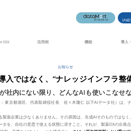
(AI
n IDX
活用例
機能
導入・
お知らせ
I導入ではなく、“ナレッジインフラ整
が社内にない限り、どんなAIも使いこなせ
：東京都港区、代表取締役社長 佐々木隆仁 以下AIデータ社）は、ナ
る製薬企業は少なくありません。その原因は、生成AIそのものではなく、
ータを、自社の意思で使える状態に戻すこと。それが、製薬DXの出発