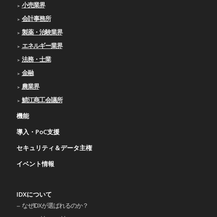
小売業界
会計事務所
製薬・治験業界
エネルギー業界
法務・士業
金融
農業界
鯖江商工会議所
機能
導入・PoC支援
セキュリティ＆データ主権
イベント情報
IDXについて
なぜIDXが選ばれるのか？