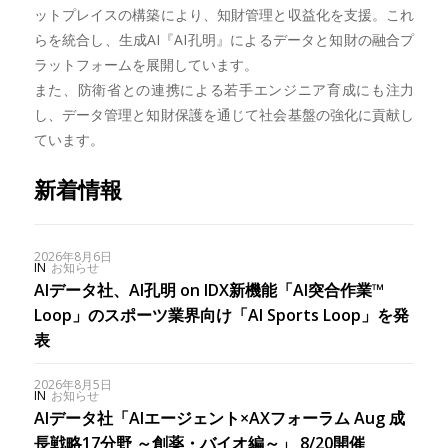
ットプレイスの構築により、知財管理と収益化を支援。これ
らを統合し、生成AI『AI孔明』によるデータと知財の融合プ
ラットフォームを展開しています。
また、防衛省との連携による若手エンジニア育成にも注力
し、データ管理と知財保護を通じて社会基盤の強化に貢献し
ています。
新着情報
2026年8月6日
IN
お知らせ
AIデータ社、AI孔明 on IDX新機能「AI突合作業™︎
Loop」のスポーツ業界向け「AI Sports Loop」を発
表
2026年8月5日
IN
お知らせ
AIデータ社「AIエージェント×AXフォーラム Aug 成
長戦略17分野 ～創薬・バイオ編～」 8/20開催