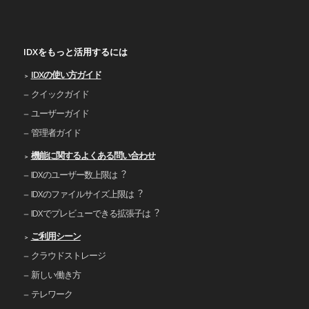
IDXをもっと活用するには
IDXの使い⽅ガイド
クイックガイド
ユーザーガイド
管理者ガイド
機能に関するよくある問い合わせ
IDXのユーザー数上限は︖
IDXのファイルサイズ上限は︖
IDXでプレビューできる拡張⼦は︖
ご利⽤シーン
クラウドストレージ
新しい働き⽅
テレワーク