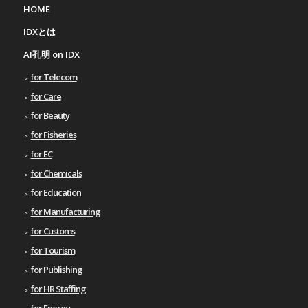
HOME
IDXとは
AI孔明 on IDX
for Telecom
for Care
for Beauty
for Fisheries
for EC
for Chemicals
for Education
for Manufacturing
for Customs
for Tourism
for Publishing
for HR Staffing
for Energy