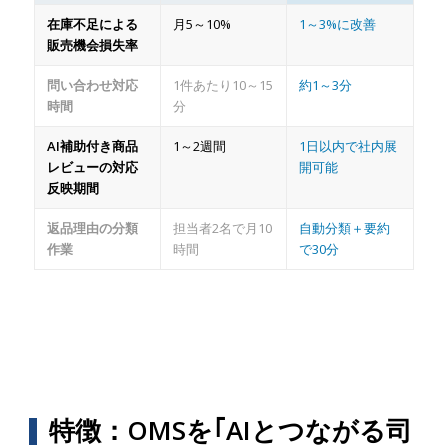
在庫不足による
月5～10%
1～3%に改善
販売機会損失率
問い合わせ対応
1件あたり10～15
約1～3分
時間
分
AI補助付き商品
1～2週間
1日以内で社内展
レビューの対応
開可能
反映期間
返品理由の分類
担当者2名で月10
自動分類＋要約
作業
時間
で30分
特徴：OMSを｢AIとつながる司