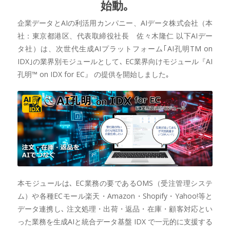
始動｡
企業データとAIの利活用カンパニー、AIデータ株式会社（本
社：東京都港区、代表取締役社長 佐々木隆仁 以下AIデー
タ社）は、次世代生成AIプラットフォーム｢AI孔明TM on
IDX｣の業界別モジュールとして､ EC業界向けモジュール『AI
孔明™ on IDX for EC』 の提供を開始しました｡
本モジュールは､ EC業務の要であるOMS（受注管理システ
ム）や各種ECモール楽天・Amazon・Shopify・Yahoo!等と
データ連携し､ 注文処理・出荷・返品・在庫・顧客対応とい
った業務を生成AIと統合データ基盤 IDX で一元的に支援する