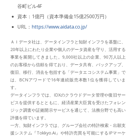
谷町ビル4F
資本：1億円（資本準備金15億2500万円）
URL：
https://www.aidata.co.jp/
ＡＩデータ社は、データインフラと知財インフラを基盤に、
20年以上にわたり企業や個人のデータ資産を守り、活用する
事業を展開してきました。9,000社以上の企業、90万人以上
のお客様から信頼を得ており、データ共有、バックアップ、
復旧、移行、消去を包括する「データエコシステム事業」で
は、BCNアワードで16年連続販売本数1位を獲得していま
す。
データインフラでは、IDXのクラウドデータ管理や復旧サー
ビスを提供するとともに、経済産業大臣賞を受けたフォレン
ジック調査や証拠開示サービスを通じて、法務分野でも高い
評価を得ています。
一方、知財インフラでは、グループ会社の特許検索・出願支
援システム『Tokkyo.Ai』や特許売買を可能にするIPマーケ