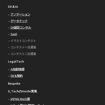
DX＆AI
アノテーション
データテック
DX認定コンサル
SaaS
イラストコンテスト
コンテスト一次通過
コンテスト二次通過
LegalTech
AI知財検索
DX＆契約
Bespoke
X_TechのInside実装
JAPAN-Xtech展