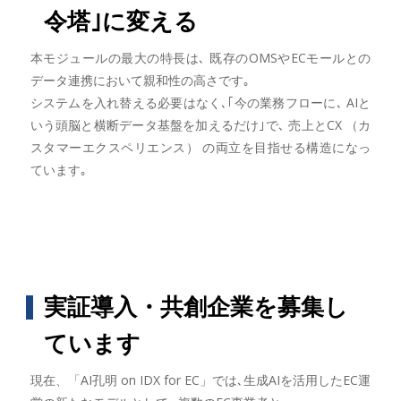
令塔｣に変える
本モジュールの最大の特長は､ 既存のOMSやECモールとの
データ連携において親和性の高さです｡
システムを入れ替える必要はなく､｢今の業務フローに､ AIと
いう頭脳と横断データ基盤を加えるだけ｣で､ 売上とCX （カ
スタマーエクスペリエンス） の両立を目指せる構造になっ
ています｡
実証導入・共創企業を募集し
ています
現在、「AI孔明 on IDX for EC」では､生成AIを活用したEC運