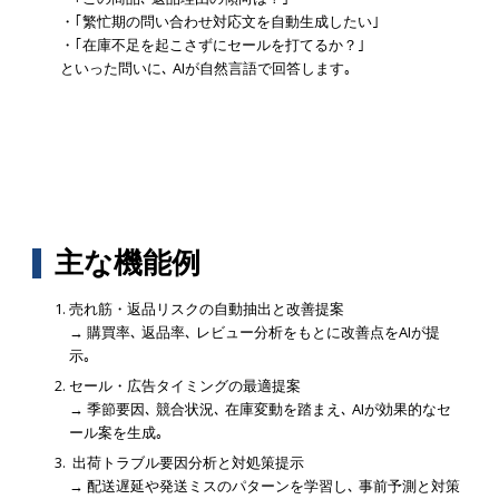
・｢繁忙期の問い合わせ対応文を自動生成したい｣
・｢在庫不足を起こさずにセールを打てるか？｣
といった問いに､ AIが自然言語で回答します｡
主な機能例
売れ筋・返品リスクの自動抽出と改善提案
→ 購買率､ 返品率､ レビュー分析をもとに改善点をAIが提
示｡
セール・広告タイミングの最適提案
→ 季節要因､ 競合状況､ 在庫変動を踏まえ､ AIが効果的なセ
ール案を生成｡
出荷トラブル要因分析と対処策提示
→ 配送遅延や発送ミスのパターンを学習し､ 事前予測と対策