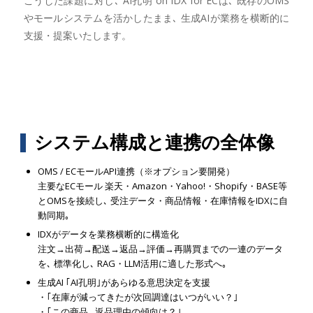
こうした課題に対し､ AI孔明 on IDX for ECは､ 既存のOMS
やモールシステムを活かしたまま､ 生成AIが業務を横断的に
支援・提案いたします。
システム構成と連携の全体像
OMS / ECモールAPI連携（※オプション要開発）
主要なECモール 楽天・Amazon・Yahoo!・Shopify・BASE等
とOMSを接続し､ 受注データ・商品情報・在庫情報をIDXに自
動同期｡
IDXがデータを業務横断的に構造化
注文→出荷→配送→返品→評価→再購買までの一連のデータ
を､ 標準化し､ RAG・LLM活用に適した形式へ｡
生成AI ｢AI孔明｣があらゆる意思決定を支援
・｢在庫が減ってきたが次回調達はいつがいい？｣
・｢この商品､ 返品理由の傾向は？｣