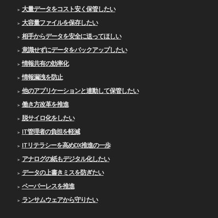
大量データをコスト安く保管したい
大容量ファイルを保存したい
相手からデータを安全に送ってほしい
意識せずにデータをバックアップしたい
情報共有の効率化
情報漏洩を防止
他のアプリケーションと連動して保管したい
働き方改革を推進
脱サイロ化をしたい
IT管理者の負担を軽減
ITリテラシーを高めDX推進の一歩
アナログの紙もデジタル化したい
データの上書きミスを防ぎたい
ペーパーレスを推進
ランサムウェアから守りたい