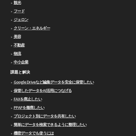
観光
フード
ジェロン
クリーン・エネルギー
美容
不動産
物流
中小企業
課題と解決
Google Driveなど編集データを安全に保管したい
保管したデータをAI活用につなげる
FAXを廃止したい
PPAPを撤廃したい
プロジェクト別にデータを共有したい
簡単にデータを検索できるように整理したい
機密データでも使うには