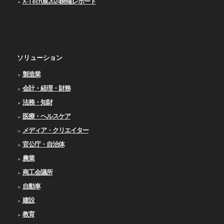
X-Tech展2024開催レポート
ソリューション
製造業
会計・経理・財務
法務・知財
医療・ヘルスケア
メディア・クリエイター
官公庁・自治体
農業
商工会議所
自動車
建設
教育