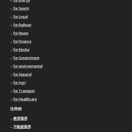
for Sports
for Legal
for Railway
for Reuse
for Finance
for Media
for Government
for environmental
for Apparel
for Agri
for Transport
for Healthcare
活用例
教育業界
不動産業界