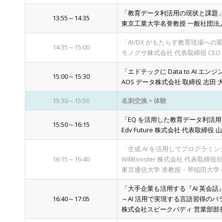
「教育データ利活用の現状と課題
13:55～14:35
東京工業大学名誉教授 一般社団法人 ICT
「AI/DX がもたらす教育現場への
14:35～15:00
モノグサ株式会社 代表取締役 CEO 
「エドテックに Data to AI エ
15:00～15:30
AOS データ株式会社 取締役 志田 
15:30～15:50
名刺交換 × 体験
「EQ を活用した教育データ利活用
15:50～16:15
Edv Future 株式会社 代表取締役 
「生成 AI を活用してプログラミン
16:15～16:40
WillBooster 株式会社 代表取締役
東京通信大学 准教授・早稲田大学 
「大手企業も活用する『AI 英会話
16:40～17:05
～AI 活用で実現する言語習得の
株式会社スピークバディ 営業部部長