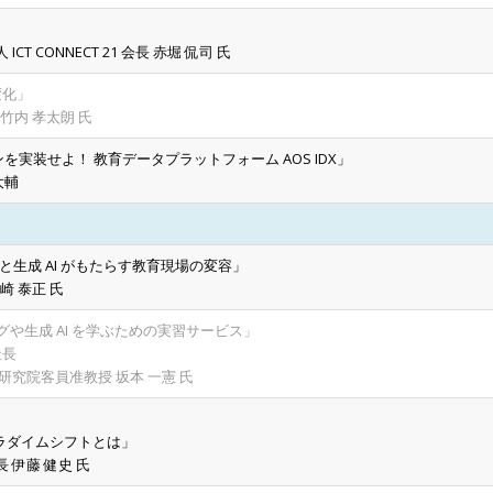
」
 CONNECT 21 会長 赤堀 侃司 氏
変化」
竹内 孝太朗 氏
ンジンを実装せよ！ 教育データプラットフォーム AOS IDX」
大輔
と生成 AI がもたらす教育現場の変容」
山崎 泰正 氏
グや生成 AI を学ぶための実習サービス」
社長
研究院客員准教授 坂本 一憲 氏
』
パラダイムシフトとは」
 伊藤 健史 氏