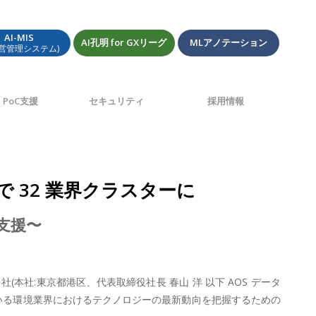
AI-MIS
AI孔明 for GXリーグ
MLアノテーション
経営管理システム)
PoC支援
セキュリティ
採用情報
T で 32 業界クラスターに
で支援〜
本社:東京都港区、代表取締役社長 春山 洋 以下 AOS データ
している環境業界におけるテクノロジーの最新動向を把握するための