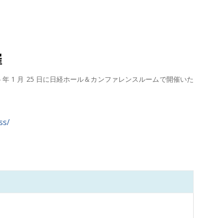
催
4 年 1 月 25 日に日経ホール＆カンファレンスルームで開催いた
ss/