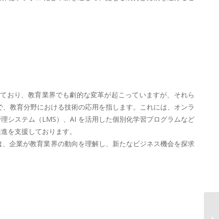
進展しており、教育業界でも劇的な変革が起こっていますが、それら
せた造語で、教育分野における技術の応用を指します。これには、オンラ
システム（LMS）、AI を活用した個別化学習プログラムなど
 推進を支援しております。
的は、企業が教育業界の動向を理解し、新たなビジネス機会を探求
A