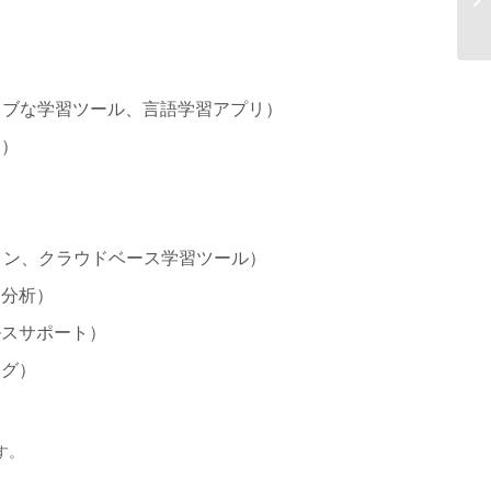
け
ィブな学習ツール、言語学習アプリ）
リ）
）
ョン、クラウドベース学習ツール）
タ分析）
ルスサポート）
ング）
す。