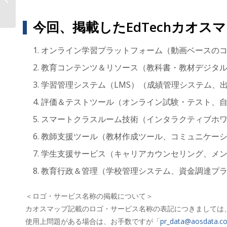
業界クラスターに
〜環境に関わる企業の成長を...
今回、掲載したEdTechカオ
オンライン学習プラットフォーム（動画ベースのコ
教育コンテンツ＆リソース（教科書・教材デジタ
学習管理システム（LMS）（成績管理システム、
評価＆テストツール（オンライン試験・テスト、
スマートクラスルーム技術（インタラクティブホワ
教師支援ツール（教材作成ツール、コミュニケー
学生支援サービス（キャリアカウンセリング、メ
教育行政＆管理（学校管理システム、資金調達プ
＜ロゴ・サービス名称の掲載について＞
カオスマップ記載のロゴ・サービス名称の表記につきましては
使用上問題がある場合は、お手数ですが「
pr_data@aosdata.co