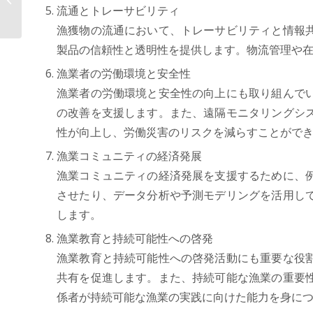
でロジスティクス業界の効率化...
流通とトレーサビリティ
漁獲物の流通において、トレーサビリティと情報
製品の信頼性と透明性を提供します。物流管理や
漁業者の労働環境と安全性
漁業者の労働環境と安全性の向上にも取り組んで
の改善を支援します。また、遠隔モニタリングシ
性が向上し、労働災害のリスクを減らすことがで
漁業コミュニティの経済発展
漁業コミュニティの経済発展を支援するために、
させたり、データ分析や予測モデリングを活用し
します。
漁業教育と持続可能性への啓発
漁業教育と持続可能性への啓発活動にも重要な役
共有を促進します。また、持続可能な漁業の重要
係者が持続可能な漁業の実践に向けた能力を身に