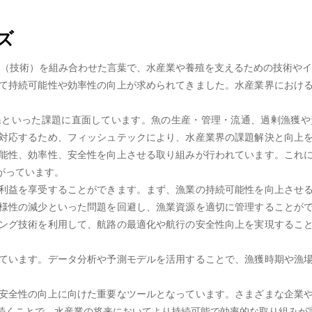
ズ
hnology（技術）を組み合わせた言葉で、水産業や養殖を支えるための技
て持続可能性や効率性の向上が求められてきました。水産業界におけ
保といった課題に直面しています。魚の生産・管理・流通、過剰漁獲や
対応するため、フィッシュテックにより、水産業界の課題解決と向上
能性、効率性、安全性を向上させる取り組みが行われています。これ
がっています。
利益を享受することができます。まず、漁業の持続可能性を向上させ
様性の減少といった問題を回避し、漁業資源を適切に管理することが
ング技術を利用して、航路の最適化や航行の安全性向上を実現するこ
ています。データ分析や予測モデルを活用することで、漁獲時期や漁
安全性の向上に向けた重要なツールとなっています。さまざまな企業
続くことで、水産業の将来においてより持続可能で効率的な取り組みが