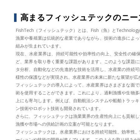
高まるフィッシュテックのニー
FishTech（フィッシュテック）とは、Fish（魚）とTec
漁業や養殖業は伝統的な産業でありながら、技術の進歩によっ
組みが生まれています。
現在、水産業界は、持続可能性や効率性の向上、安全性の確
ど、業界を取り巻く重要な課題があります。このような課題に
タ分析、自動化などの先進的な技術を活用し、水産業の持続可
様性の保護などが実現され、水産業界の未来に新たな展望が広
フィッシュテックの導入によって、水産業界はさまざまな面で
術を使用することができます。これにより、過剰漁獲や生物多
上にも寄与します。例えば、自動航法システムや船舶トラッキ
ン技術やロボット技術も開発されています。
さらに、フィッシュテックは漁業業界の生産性向上にも貢献し
漁獲や市場への供給計画の立案が可能となります。
フィッシュテックは、水産業界における持続可能性、効率性、
ーションや技術の開発が進んでいます。このような取り組みが