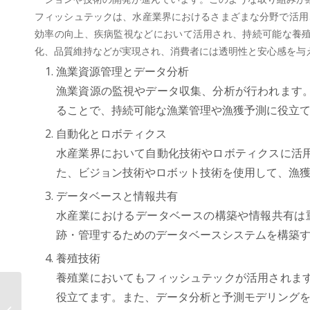
フィッシュテックは、水産業界におけるさまざまな分野で活用
効率の向上、疾病監視などにおいて活用され、持続可能な養
化、品質維持などが実現され、消費者には透明性と安心感を与
漁業資源管理とデータ分析
漁業資源の監視やデータ収集、分析が行われます
ることで、持続可能な漁業管理や漁獲予測に役立
自動化とロボティクス
水産業界において自動化技術やロボティクスに活
た、ビジョン技術やロボット技術を使用して、漁
データベースと情報共有
水産業におけるデータベースの構築や情報共有は
跡・管理するためのデータベースシステムを構築
養殖技術
養殖業においてもフィッシュテックが活用されま
役立てます。また、データ分析と予測モデリング
AOSデータ社、X-Techの物流テック