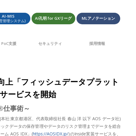
AI-MIS
AI孔明 for GXリーグ
MLアノテーション
経営管理システム)
PoC支援
セキュリティ
採用情報
ス向上「フィッシュデータプラット
e実装サービスを開始
I®仕事術～
:東京都港区、代表取締役社長 春山 洋 以下 AOS データ社)
テックデータの保存管理やデータのリスク管理までデータを総合
AOS IDX」(
https://AOSIDX.jp/
)のInside実装サービスを、