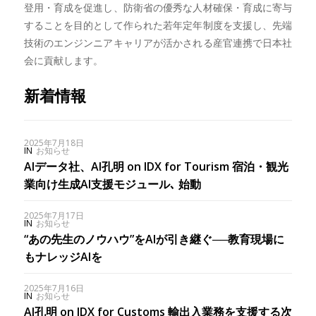
登用・育成を促進し、防衛省の優秀な人材確保・育成に寄与
することを目的として作られた若年定年制度を支援し、先端
技術のエンジンニアキャリアが活かされる産官連携で日本社
会に貢献します。
新着情報
2025年7月18日
IN
お知らせ
AIデータ社、AI孔明 on IDX for Tourism 宿泊・観光
業向け生成AI支援モジュール､ 始動
2025年7月17日
IN
お知らせ
“あの先生のノウハウ”をAIが引き継ぐ──教育現場に
もナレッジAIを
2025年7月16日
IN
お知らせ
AI孔明 on IDX for Customs 輸出入業務を支援する次