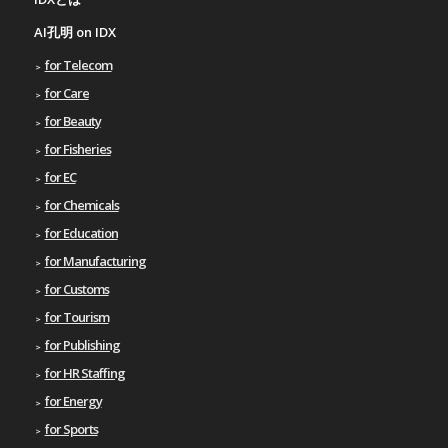
AI孔明 on IDX
for Telecom
for Care
for Beauty
for Fisheries
for EC
for Chemicals
for Education
for Manufacturing
for Customs
for Tourism
for Publishing
for HR Staffing
for Energy
for Sports