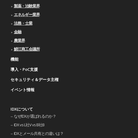
製薬・治験業界
エネルギー業界
法務・士業
金融
農業界
鯖江商工会議所
機能
導入・PoC支援
セキュリティ＆データ主権
イベント情報
IDXについて
なぜIDXが選ばれるのか？
IDX vs L社V vs B社B
IDXとメール共有との違いは？