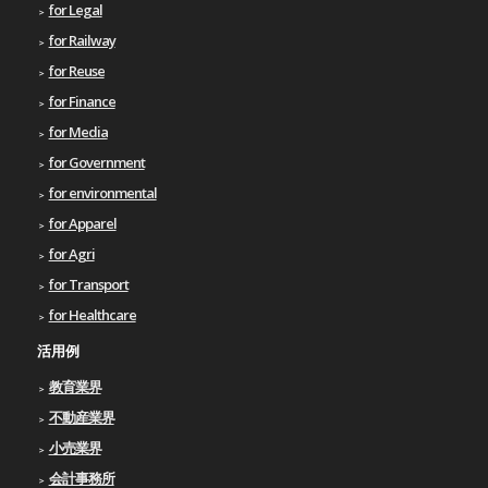
for Legal
for Railway
for Reuse
for Finance
for Media
for Government
for environmental
for Apparel
for Agri
for Transport
for Healthcare
活用例
教育業界
不動産業界
小売業界
会計事務所