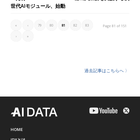
世代AIモジュール、始動
«
‹
79
80
81
82
83
Page 81 of 151
›
»
過去記事はこちらへ 〉
HOME
IDXとは