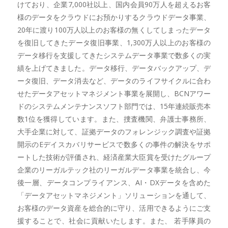
けており、企業7,000社以上、国内会員90万人を超えるお客
様のデータをクラウドにお預かりするクラウドデータ事業、
20年に渡り100万人以上のお客様の無くしてしまったデータ
を復旧してきたデータ復旧事業、1,300万人以上のお客様の
データ移行を支援してきたシステムデータ事業で数多くの実
績を上げてきました。データ移行、データバックアップ、デ
ータ復旧、データ消去など、データのライフサイクルに合わ
せたデータアセットマネジメント事業を展開し、BCNアワー
ドのシステムメンテナンスソフト部門では、15年連続販売本
数1位を獲得しています。また、捜査機関、弁護士事務所、
大手企業に対して、証拠データのフォレンジック調査や証拠
開示のEデイスカバリサービスで数多くの事件の解決をサポ
ートした技術が評価され、経済産業大臣賞を受けたグループ
企業のリーガルテック社のリーガルデータ事業を統合し、今
後一層、データコンプライアンス、AI・DXデータを含めた
「データアセットマネジメント」ソリューションを通して、
お客様のデータ資産を総合的に守り、活用できるようにご支
援することで、社会に貢献いたします。また、 若手隊員の