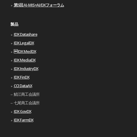
第5回 AI-MIS×AI/DXフォーラム
製品
IDX Datashare
IDX LegalDX
IDX MedDX
IDX MediaDX
IDX IndustryDX
IDX FinDX
CCI DataAX
鯖江商工会議所
七尾商工会議所
IDX GovDX
IDX FarmDX