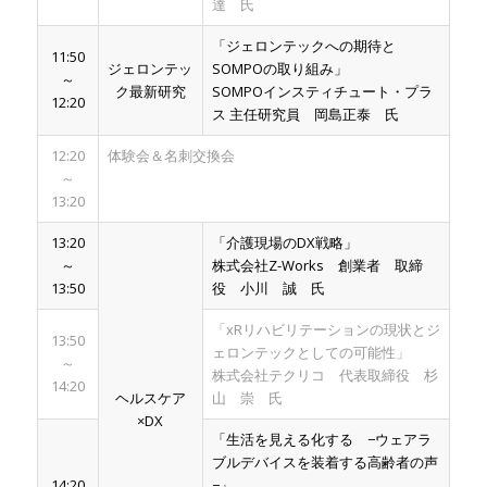
達 氏
「ジェロンテックへの期待と
11:50
ジェロンテッ
SOMPOの取り組み」
～
ク最新研究
SOMPOインスティチュート・プラ
12:20
ス 主任研究員 岡島正泰 氏
12:20
体験会＆名刺交換会
～
13:20
13:20
「介護現場のDX戦略」
～
株式会社Z-Works 創業者 取締
13:50
役 小川 誠 氏
「xRリハビリテーションの現状とジ
13:50
ェロンテックとしての可能性」
～
株式会社テクリコ 代表取締役 杉
14:20
ヘルスケア
山 崇 氏
×DX
「生活を見える化する −ウェアラ
ブルデバイスを装着する高齢者の声
14:20
−」