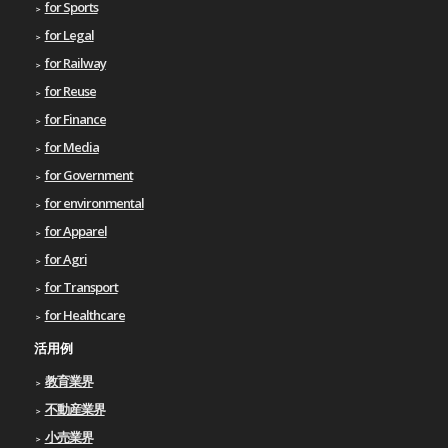
for Sports
for Legal
for Railway
for Reuse
for Finance
for Media
for Government
for environmental
for Apparel
for Agri
for Transport
for Healthcare
活用例
教育業界
不動産業界
小売業界