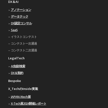
DX＆AI
アノテーション
データテック
DX認定コンサル
SaaS
イラストコンテスト
コンテスト一次通過
コンテスト二次通過
LegalTech
AI知財検索
DX＆契約
Bespoke
X_TechのInside実装
JAPAN-Xtech展
X-Tech展2024開催レポート