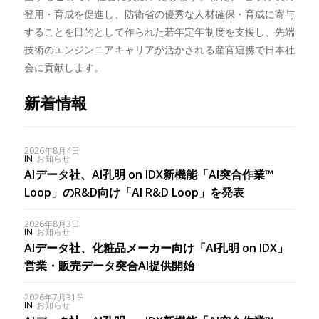
登用・育成を促進し、防衛省の優秀な人材確保・育成に寄与
することを目的として作られた若年定年制度を支援し、先端
技術のエンジンニアキャリアが活かされる産官連携で日本社
会に貢献します。
新着情報
2026年8月4日
IN
お知らせ
AIデータ社、AI孔明 on IDX新機能「AI突合作業™︎
Loop」のR&D向け「AI R&D Loop」を発表
2026年8月3日
IN
お知らせ
AIデータ社、化粧品メーカー向け「AI孔明 on IDX」
営業・販売データ突合AI提供開始
2026年7月31日
IN
お知らせ