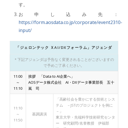
す。
お申し込み先：
https://form.aosdata.co.jp/corporate/event2310-
input/
「ジェロンテック ＸAI/DXフォーラム」アジェンダ
＊下記アジェンダは予告なく変更されることがございますの
で予めご了承ください。
11:00
挨拶 「Data to AI企業へ」
～
AOSデータ株式会社 AI・DXデータ事業部長 五十
11:10
嵐 司
「高齢社会を豊かにする技術とシス
テム －JSTのプロジェクトを例に
11:10
－」
～
基調講演
東京大学・先端科学技術研究センタ
11:50
ー 研究顧問/名誉教授 伊福部