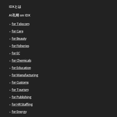
IDXとは
AI孔明 on IDX
for Telecom
for Care
for Beauty
for Fisheries
for EC
for Chemicals
for Education
for Manufacturing
for Customs
for Tourism
for Publishing
for HR Staffing
for Energy