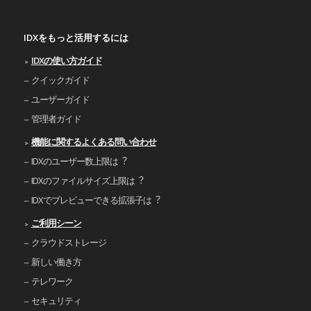
IDXをもっと活用するには
IDXの使い⽅ガイド
クイックガイド
ユーザーガイド
管理者ガイド
機能に関するよくある問い合わせ
IDXのユーザー数上限は︖
IDXのファイルサイズ上限は︖
IDXでプレビューできる拡張⼦は︖
ご利⽤シーン
クラウドストレージ
新しい働き⽅
テレワーク
セキュリティ