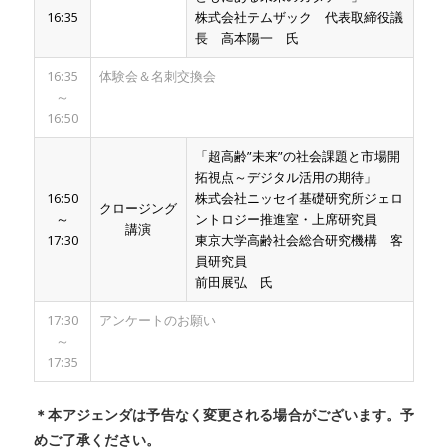
16:35
株式会社テムザック 代表取締役議
長 高本陽一 氏
16:35
体験会＆名刺交換会
～
16:50
「超高齢”未来”の社会課題と市場開
拓視点～デジタル活用の期待」
16:50
株式会社ニッセイ基礎研究所ジェロ
クロージング
～
ントロジー推進室・上席研究員
講演
17:30
東京大学高齢社会総合研究機構 客
員研究員
前田展弘 氏
17:30
アンケートのお願い
～
17:35
＊本アジェンダは予告なく変更される場合がございます。予
めご了承ください。