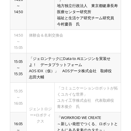
～
地方独立行政法人 東京都健康長寿
14:50
医療センター研究所
福祉と生活ケア研究チーム研究員
今村慶吾 氏
14:50
体験会＆名刺交換会
～
15:05
「ジェロンテックにData to AIエンジンを実装せ
15:05
よ！ データプラットフォーム
～
AOS IDX（仮）」 AOSデータ株式会社 取締役
15:35
志田大輔
「コミュニケーションロボットが拓
15:35
くユカイな世界」
～
ユカイ工学株式会社 代表取締役
16:05
青木俊介 氏
ジェントロジ
ー×ロボティ
「WORKROID WE CREATE
クス
16:05
～新しい発想でつくる、ロボットと
～
ともにある未来のカタチ～」