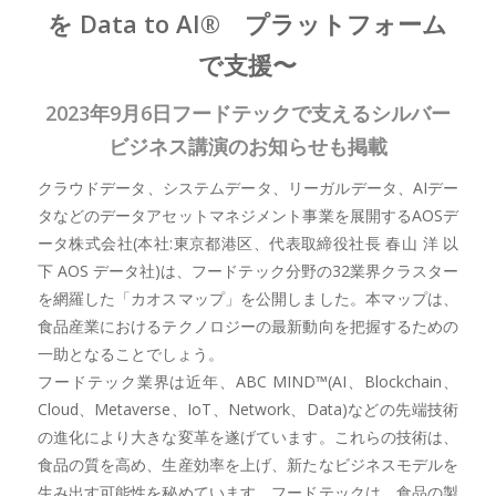
を Data to AI® プラットフォーム
で支援〜
2023年9月6日フードテックで支えるシルバー
ビジネス講演のお知らせも掲載
クラウドデータ、システムデータ、リーガルデータ、AIデー
タなどのデータアセットマネジメント事業を展開するAOSデ
ータ株式会社(本社:東京都港区、代表取締役社長 春山 洋 以
下 AOS データ社)は、フードテック分野の32業界クラスター
を網羅した「カオスマップ」を公開しました。本マップは、
食品産業におけるテクノロジーの最新動向を把握するための
一助となることでしょう。
フードテック業界は近年、ABC MIND™️(AI、Blockchain、
Cloud、Metaverse、IoT、Network、Data)などの先端技術
の進化により大きな変革を遂げています。これらの技術は、
食品の質を高め、生産効率を上げ、新たなビジネスモデルを
生み出す可能性を秘めています。フードテックは、食品の製