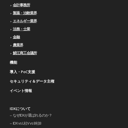
会計事務所
製薬・治験業界
エネルギー業界
法務・士業
金融
農業界
鯖江商工会議所
機能
導入・PoC支援
セキュリティ＆データ主権
イベント情報
IDXについて
なぜIDXが選ばれるのか？
IDX vs L社V vs B社B