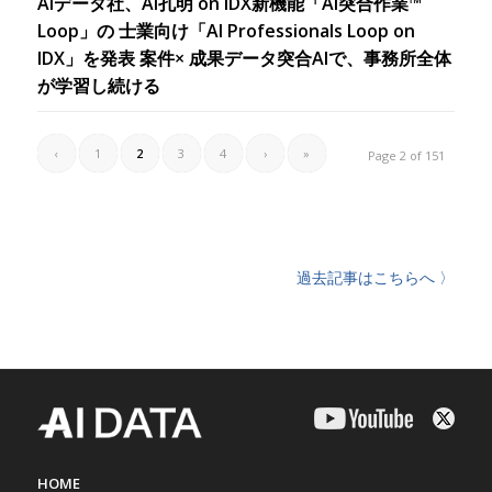
AIデータ社、AI孔明 on IDX新機能「AI突合作業™
Loop」の 士業向け「AI Professionals Loop on
IDX」を発表 案件× 成果データ突合AIで、事務所全体
が学習し続ける
‹
1
2
3
4
›
»
Page 2 of 151
過去記事はこちらへ 〉
HOME