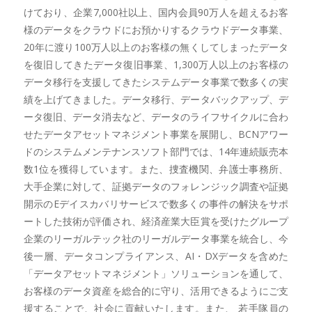
けており、企業7,000社以上、国内会員90万人を超えるお客
様のデータをクラウドにお預かりするクラウドデータ事業、
20年に渡り100万人以上のお客様の無くしてしまったデータ
を復旧してきたデータ復旧事業、1,300万人以上のお客様の
データ移行を支援してきたシステムデータ事業で数多くの実
績を上げてきました。データ移行、データバックアップ、デ
ータ復旧、データ消去など、データのライフサイクルに合わ
せたデータアセットマネジメント事業を展開し、BCNアワー
ドのシステムメンテナンスソフト部門では、14年連続販売本
数1位を獲得しています。また、捜査機関、弁護士事務所、
大手企業に対して、証拠データのフォレンジック調査や証拠
開示のEデイスカバリサービスで数多くの事件の解決をサポ
ートした技術が評価され、経済産業大臣賞を受けたグループ
企業のリーガルテック社のリーガルデータ事業を統合し、今
後一層、データコンプライアンス、AI・DXデータを含めた
「データアセットマネジメント」ソリューションを通して、
お客様のデータ資産を総合的に守り、活用できるようにご支
援することで、社会に貢献いたします。また、 若手隊員の