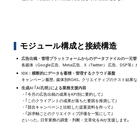
モジュール構成と接続構造
広告出稿・管理プラットフォームからのデータファイルの一元管
各媒体（Google広告、Meta広告、X（Twitter） 広告、
IDX：横断的にデータを蓄積・管理するクラウド基盤
キャンペーン履歴､ 媒体別ROAS､ クリエイティブのテスト結
生成AI ｢AI孔明｣による業務支援内容
・｢今月の広告出稿の成果をKPI別に要約して｣
・｢このクライアントの成果が落ちた要因を推測して｣
・｢競合キャンペーンと比較した提案資料を作って｣
・｢訴求軸ごとのクリエイティブ評価を一覧にして｣
といった､ 日常業務の調査・判断・文章化をAIが支援します｡