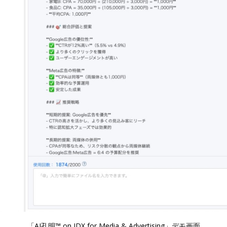
「AI孔明™ on IDX for Media & Advertising」デモ画面