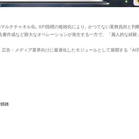
マルチチャネル化､ KPI指標の複雑化により､ かつてない業務負担と
告書作成など膨大なオペレーションが発生する一方で、「属人的な経験
 広告・メディア業界向けに最適化したモジュールとして展開する『AI孔明 on IDX
が煩雑