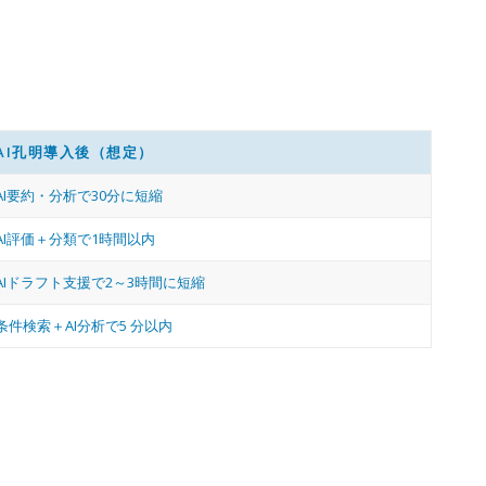
AI孔明導入後（想定）
AI要約・分析で30分に短縮
AI評価＋分類で1時間以内
AIドラフト支援で2～3時間に短縮
条件検索＋AI分析で5 分以内