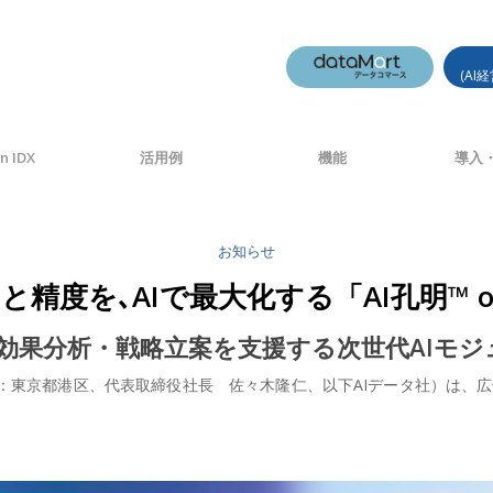
(AI
n IDX
活用例
機能
導入・
お知らせ
AIで最大化する「AI孔明™ on IDX fo
・効果分析・戦略立案を支援する次世代AIモジュ
東京都港区、代表取締役社長 佐々木隆仁、以下AIデータ社）は、広告・メディ