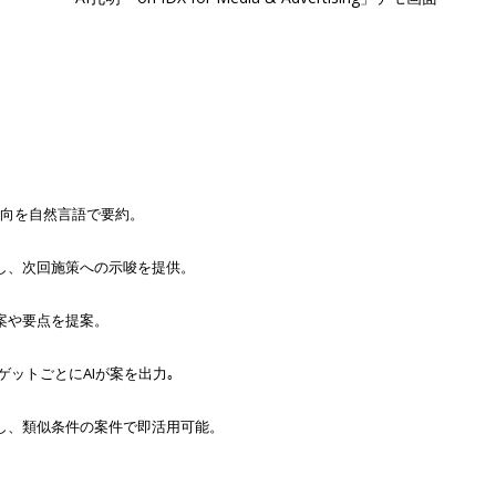
傾向を自然言語で要約。
し、次回施策への示唆を提供。
案や要点を提案。
ーゲットごとにAIが案を出力｡
し、類似条件の案件で即活用可能。