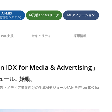
AI-MIS
AI孔明 for GXリーグ
MLアノテーション
経営管理システム)
PoC支援
セキュリティ
採用情報
r Media & Advertising」
ール､ 始動｡
ア業界向けの生成AIモジュール｢AI孔明™ on IDX for