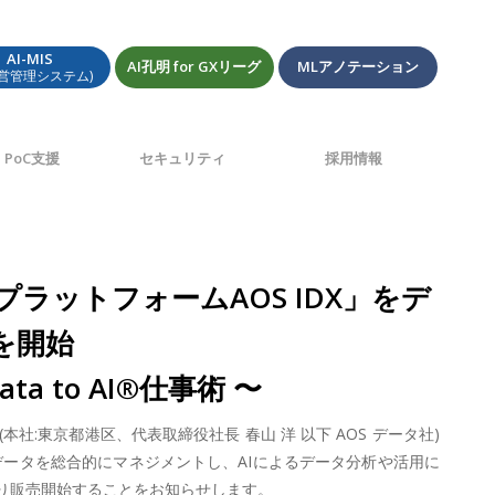
AI-MIS
AI孔明 for GXリーグ
MLアノテーション
経営管理システム)
PoC支援
セキュリティ
採用情報
プラットフォームAOS IDX」をデ
を開始
to AI®仕事術 〜
:東京都港区、代表取締役社長 春山 洋 以下 AOS データ社)
データを総合的にマネジメントし、AIによるデータ分析や活用に
9日より販売開始することをお知らせします。