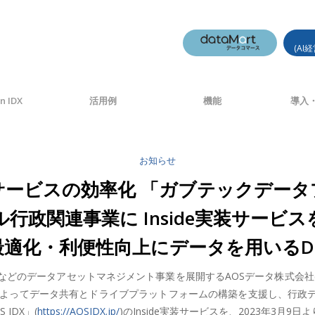
(AI
n IDX
活用例
機能
導入・
お知らせ
政サービスの効率化 「ガブテックデータ
ル行政関連事業に Inside実装サービス
適化・利便性向上にデータを用いるData 
のデータアセットマネジメント事業を展開するAOSデータ株式会社(本社
hによってデータ共有とドライブプラットフォームの構築を支援し、行政
IDX」(
https://AOSIDX.jp/
)のInside実装サービスを、2023年3月