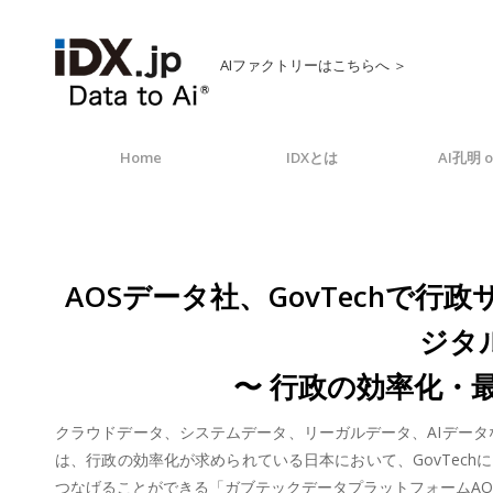
AIファクトリーはこちらへ ＞
Home
IDXとは
AI孔明 o
AOSデータ社、GovTechで行
ジタ
〜 行政の効率化・最
クラウドデータ、システムデータ、リーガルデータ、AIデータなど
は、行政の効率化が求められている日本において、GovTec
つなげることができる「ガブテックデータプラットフォームAOS 