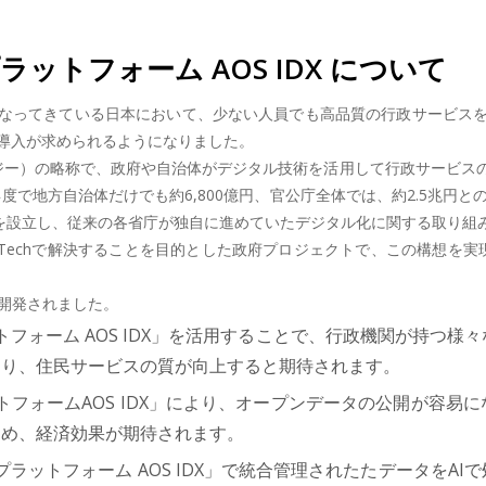
ラットフォーム AOS IDX について
なってきている日本において、少ない人員でも高品質の行政サービス
の導入が求められるようになりました。
バメントテクノロジー）の略称で、政府や自治体がデジタル技術を活用して行政
9年度で地方自治体だけでも約6,800億円、官公庁全体では、約2.5兆円と
庁を設立し、従来の各省庁が独自に進めていたデジタル化に関する取り
echで解決することを目的とした政府プロジェクトで、この構想を実現
で開発されました。
トフォーム AOS IDX」を活用することで、行政機関が持つ
なり、住民サービスの質が向上すると期待されます。
トフォームAOS IDX」により、オープンデータの公開が容
ため、経済効果が期待されます。
プラットフォーム AOS IDX」で統合管理されたたデータをA