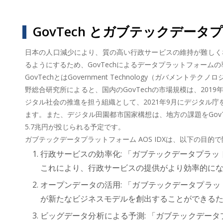
GovTech とガブテックデータプ
日本の人口減少により、質の高い行政サービスの維持が難しく
るようにするため、GovTechによるデータプラットフォーム
GovTechとはGovernment Technology（ガ
野総合研究所によると、国内のGovTechの市場規模は、201
ジタル社会の推進を担う組織として、2021年9月にデジタル
ます。また、デジタル田園都市国家構想は、地方の課題をGovT
5.7兆円が投じられる予定です。
ガブテックデータプラットフォーム AOS IDXは、以下の目的
行政サービスの効率化: 「ガブテックデータプラッ
これにより、行政サービスの提供がより効率的に
オープンデータの活用: 「ガブテックデータプラッ
が新たなビジネスモデルを創出することができる
ビッグデータ分析による予測: 「ガブテックデータ