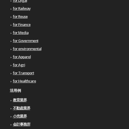
for Legal
for Railway
for Reuse
for Finance
for Media
for Government
for environmental
for Apparel
for Agri
for Transport
for Healthcare
活用例
教育業界
不動産業界
小売業界
会計事務所