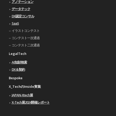
アノテーション
データテック
DX認定コンサル
SaaS
イラストコンテスト
コンテスト一次通過
コンテスト二次通過
LegalTech
AI知財検索
DX＆契約
Bespoke
X_TechのInside実装
JAPAN-Xtech展
X-Tech展2024開催レポート