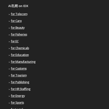
AI孔明 on IDX
for Telecom
for Care
for Beauty
for Fisheries
for EC
for Chemicals
for Education
for Manufacturing
for Customs
for Tourism
for Publishing
for HR Staffing
for Energy
for Sports