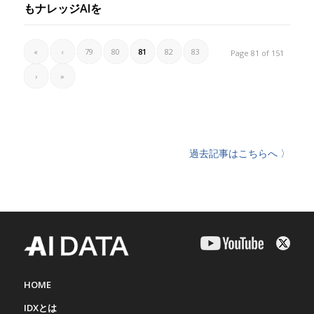
もナレッジAIを
«
‹
79
80
81
82
83
Page 81 of 151
›
»
過去記事はこちらへ 〉
HOME
IDXとは