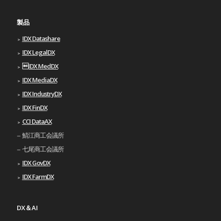
製品
IDX Datashare
IDX LegalDX
IDX MedDX
IDX MediaDX
IDX IndustryDX
IDX FinDX
CCI DataAX
鯖江商工会議所
七尾商工会議所
IDX GovDX
IDX FarmDX
DX＆AI