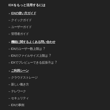
IDXをもっと活用するには
IDXの使い⽅ガイド
クイックガイド
ユーザーガイド
管理者ガイド
機能に関するよくある問い合わせ
IDXのユーザー数上限は︖
IDXのファイルサイズ上限は︖
IDXでプレビューできる拡張⼦は︖
ご利⽤シーン
クラウドストレージ
新しい働き⽅
テレワーク
セキュリティ
IDXの事例