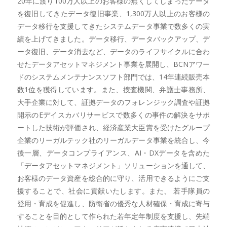
20年に渡り100万人以上のお客様の無くしてしまったデータ
を復旧してきたデータ復旧事業、1,300万人以上のお客様の
データ移行を支援してきたシステムデータ事業で数多くの実
績を上げてきました。データ移行、データバックアップ、デ
ータ復旧、データ消去など、データのライフサイクルに合わ
せたデータアセットマネジメント事業を展開し、BCNアワー
ドのシステムメンテナンスソフト部門では、14年連続販売本
数1位を獲得しています。また、捜査機関、弁護士事務所、
大手企業に対して、証拠データのフォレンジック調査や証拠
開示のEデイスカバリサービスで数多くの事件の解決をサポ
ートした技術が評価され、経済産業大臣賞を受けたグループ
企業のリーガルテック社のリーガルデータ事業を統合し、今
後一層、データコンプライアンス、AI・DXデータを含めた
「データアセットマネジメント」ソリューションを通して、
お客様のデータ資産を総合的に守り、活用できるようにご支
援することで、社会に貢献いたします。また、 若手隊員の
登用・育成を促進し、防衛省の優秀な人材確保・育成に寄与
することを目的として作られた若年定年制度を支援し、先端