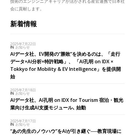
技術のエンジンニアキャリアが活かされる産官連携で日本社
会に貢献します。
新着情報
2025年7月22日
IN
お知らせ
AIデータ社、EV開発の“勝敗”を決めるのは、「走行
データ×AI分析×特許戦略」、 「AI孔明 on IDX ×
Tokkyo for Mobility & EV Intelligence」を提供開
始
2025年7月18日
IN
お知らせ
AIデータ社、AI孔明 on IDX for Tourism 宿泊・観光
業向け生成AI支援モジュール､ 始動
2025年7月17日
IN
お知らせ
“あの先生のノウハウ”をAIが引き継ぐ──教育現場に