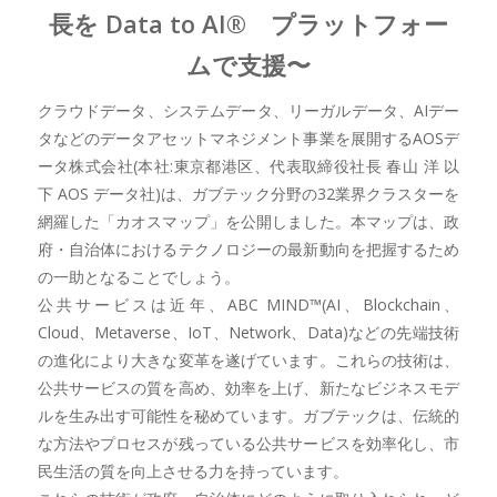
長を Data to AI® プラットフォー
ムで支援〜
クラウドデータ、システムデータ、リーガルデータ、AIデー
タなどのデータアセットマネジメント事業を展開するAOSデ
ータ株式会社(本社:東京都港区、代表取締役社長 春山 洋 以
下 AOS データ社)は、ガブテック分野の32業界クラスターを
網羅した「カオスマップ」を公開しました。本マップは、政
府・自治体におけるテクノロジーの最新動向を把握するため
の一助となることでしょう。
公共サービスは近年、ABC MIND™️(AI、Blockchain、
Cloud、Metaverse、IoT、Network、Data)などの先端技術
の進化により大きな変革を遂げています。これらの技術は、
公共サービスの質を高め、効率を上げ、新たなビジネスモデ
ルを生み出す可能性を秘めています。ガブテックは、伝統的
な方法やプロセスが残っている公共サービスを効率化し、市
民生活の質を向上させる力を持っています。