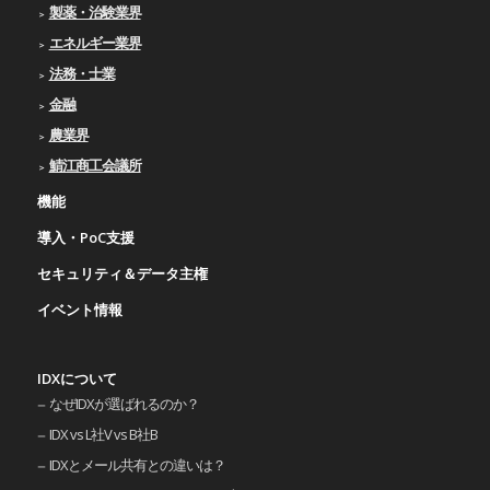
製薬・治験業界
エネルギー業界
法務・士業
金融
農業界
鯖江商工会議所
機能
導入・PoC支援
セキュリティ＆データ主権
イベント情報
IDXについて
なぜIDXが選ばれるのか？
IDX vs L社V vs B社B
IDXとメール共有との違いは？