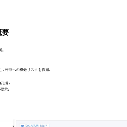
概要
析｡
し､外部への模倣リスクを低減｡
I孔明）
提示｡