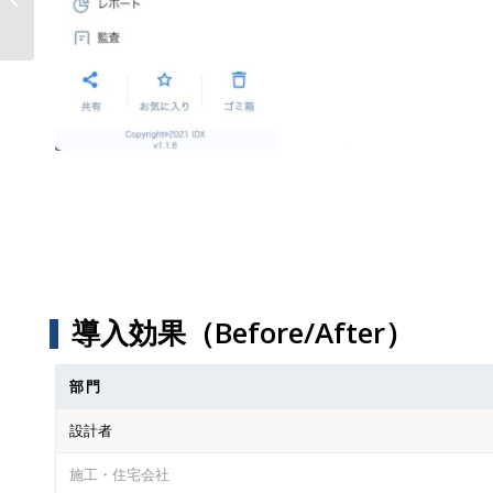
ない”─それは、�...
導入効果（Before/After）
部門
設計者
施工・住宅会社