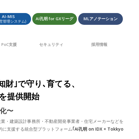
AI-MIS
AI孔明 for GXリーグ
MLアノテーション
経営管理システム)
PoC支援
セキュリティ
採用情報
 知財｣で守り､育てる、
ing」を提供開始
産化〜
建設業・建築設計事務所・不動産開発事業者・住宅メーカーなどを
元的に支援する統合型プラットフォーム
｢AI孔明 on IDX × Tokkyo