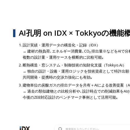
AI孔明 on IDX × Tokkyoの機能
設計実績・運用データの構造化・記録（IDX）
→ 建材の熱負荷､エネルギー消費量､CO₂ 排出量※などをAIで分
複数の設計案・運用ケースを横断的に比較可能｡
断熱構造・窓システム・制御技術の知財化支援（Tokkyo.Ai）
→ 独自の設計・設備・運用ロジックを技術資産として特許出願
共同開発・提携時の交渉力強化にも有効｡
建物単位の炭酸ガスの排出データを共有＋AIによる改善提案（A
→ 過去の類似建物との比較分析や､設計時点での削減効果をAIが
今後のZEB対応設計のベンチマーク事例として活用可能｡