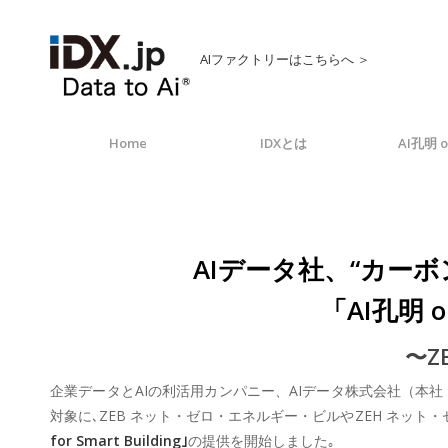
AIファクトリーはこちらへ ＞
Home
IDXとは
AI孔明 o
AIデータ社、“カーボ
「AI孔明 on
〜Z
企業データとAIの利活用カンパニー、AIデータ株式会社（本
対象に､ZEB ネット・ゼロ・エネルギー・ビルやZEH ネ
for Smart Building｣
の提供を開始しました｡