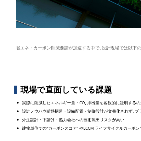
省エネ・カーボン削減要請が加速する中で､設計現場では以下の
現場で直面している課題
実際に削減したエネルギー量・CO₂ 排出量を客観的に証明する
設計ノウハウ断熱構造・設備配置・制御設計が文書化されず､ブ
外注設計・下請け・協力会社への技術流出リスクが高い
建物単位での“カーボンスコア” やLCCM ライフサイクルカー