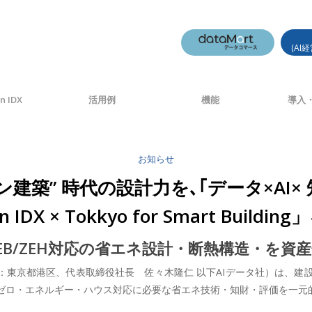
(AI
n IDX
活用例
機能
導入・
お知らせ
ン建築” 時代の設計力を､｢データ×AI×
 IDX × Tokkyo for Smart Build
EB/ZEH対応の省エネ設計・断熱構造・を資
社：東京都港区、代表取締役社長 佐々木隆仁 以下AIデータ社）は、
ット・ゼロ・エネルギー・ハウス対応に必要な省エネ技術・知財・評価を一