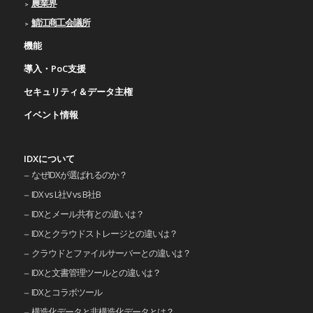
農業界
鯖江商工会議所
機能
導入・PoC支援
セキュリティ＆データ主権
イベント情報
IDXについて
なぜIDXが選ばれるのか？
IDX vs L社V vs B社B
IDXとメール共有との違いは？
IDXとクラウドストレージとの違いは？
クラウドとファイルサーバーとの違いは？
IDXと文書管理ツールとの違いは？
IDXとコラボツール
構造化データと非構造化データとは？