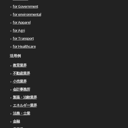
for Government
for environmental
for Apparel
for Agri
for Transport
for Healthcare
活用例
教育業界
不動産業界
小売業界
会計事務所
製薬・治験業界
エネルギー業界
法務・士業
金融