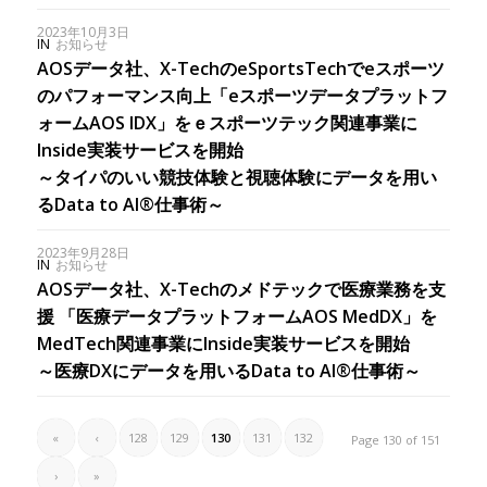
2023年10月3日
IN
お知らせ
AOSデータ社、X-TechのeSportsTechでeスポーツ
のパフォーマンス向上「eスポーツデータプラットフ
ォームAOS IDX」をｅスポーツテック関連事業に
Inside実装サービスを開始
～タイパのいい競技体験と視聴体験にデータを用い
るData to AI®仕事術～
2023年9月28日
IN
お知らせ
AOSデータ社、X-Techのメドテックで医療業務を支
援 「医療データプラットフォームAOS MedDX」を
MedTech関連事業にInside実装サービスを開始
～医療DXにデータを用いるData to AI®仕事術～
«
‹
128
129
130
131
132
Page 130 of 151
›
»