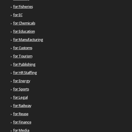
for Fisheries
for EC
for Chemicals
for Education
for Manufacturing
for Customs
for Tourism
for Publishing
for HR Staffing
for Energy
for Sports
for Legal
for Railway
for Reuse
for Finance
for Media