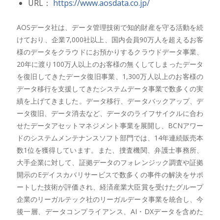
URL：
https://www.aosdata.co.jp/
AOSデータ社は、データ管理技術で知的財産を守る活動を続
けており、企業7,000社以上、国内会員90万人を超えるお客
様のデータをクラウドにお預かりするクラウドデータ事業、
20年に渡り100万人以上のお客様の無くしてしまったデータ
を復旧してきたデータ復旧事業、1,300万人以上のお客様の
データ移行を支援してきたシステムデータ事業で数多くの実
績を上げてきました。データ移行、データバックアップ、デ
ータ復旧、データ消去など、データのライフサイクルに合わ
せたデータアセットマネジメント事業を展開し、BCNアワー
ドのシステムメンテナンスソフト部門では、14年連続販売本
数1位を獲得しています。また、捜査機関、弁護士事務所、
大手企業に対して、証拠データのフォレンジック調査や証拠
開示のEデイスカバリサービスで数多くの事件の解決をサポ
ートした技術が評価され、経済産業大臣賞を受けたグループ
企業のリーガルテック社のリーガルデータ事業を統合し、今
後一層、データコンプライアンス、AI・DXデータを含めた