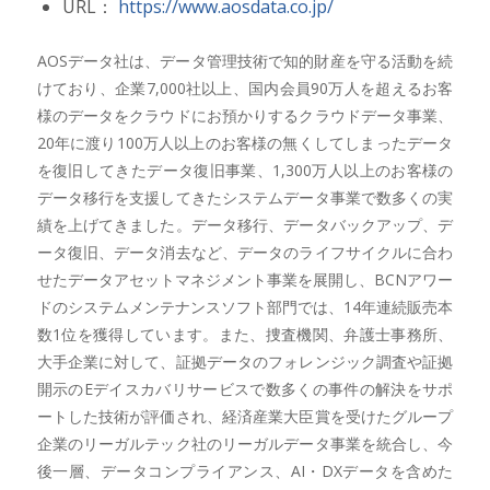
URL：
https://www.aosdata.co.jp/
AOSデータ社は、データ管理技術で知的財産を守る活動を続
けており、企業7,000社以上、国内会員90万人を超えるお客
様のデータをクラウドにお預かりするクラウドデータ事業、
20年に渡り100万人以上のお客様の無くしてしまったデータ
を復旧してきたデータ復旧事業、1,300万人以上のお客様の
データ移行を支援してきたシステムデータ事業で数多くの実
績を上げてきました。データ移行、データバックアップ、デ
ータ復旧、データ消去など、データのライフサイクルに合わ
せたデータアセットマネジメント事業を展開し、BCNアワー
ドのシステムメンテナンスソフト部門では、14年連続販売本
数1位を獲得しています。また、捜査機関、弁護士事務所、
大手企業に対して、証拠データのフォレンジック調査や証拠
開示のEデイスカバリサービスで数多くの事件の解決をサポ
ートした技術が評価され、経済産業大臣賞を受けたグループ
企業のリーガルテック社のリーガルデータ事業を統合し、今
後一層、データコンプライアンス、AI・DXデータを含めた