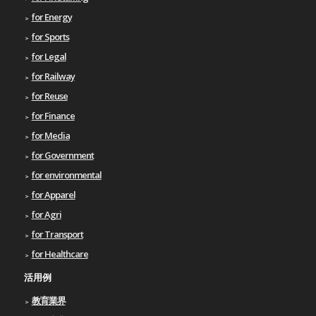
for Energy
for Sports
for Legal
for Railway
for Reuse
for Finance
for Media
for Government
for environmental
for Apparel
for Agri
for Transport
for Healthcare
活用例
教育業界