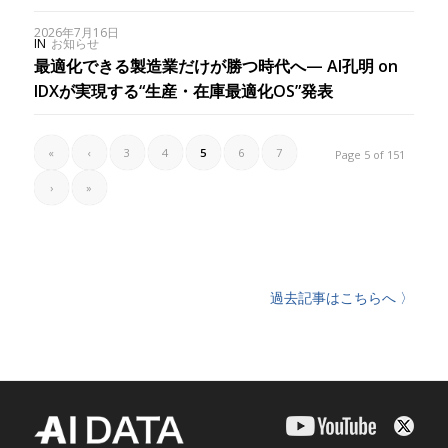
2026年7月16日
IN
お知らせ
最適化できる製造業だけが勝つ時代へ— AI孔明 on
IDXが実現する“生産・在庫最適化OS”発表
«
‹
3
4
5
6
7
Page 5 of 151
›
»
過去記事はこちらへ 〉