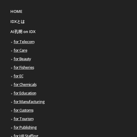
HOME
IDXとは
AI孔明 on IDX
for Telecom
for Care
for Beauty
for Fisheries
for EC
for Chemicals
for Education
for Manufacturing
for Customs
for Tourism
for Publishing
for HR Staffing