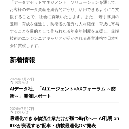
「データアセットマネジメント」ソリューションを通して、
お客様のデータ資産を総合的に守り、活用できるようにご支
援することで、社会に貢献いたします。また、 若手隊員の
登用・育成を促進し、防衛省の優秀な人材確保・育成に寄与
することを目的として作られた若年定年制度を支援し、先端
技術のエンジンニアキャリアが活かされる産官連携で日本社
会に貢献します。
新着情報
2026年7月22日
IN
お知らせ
AIデータ社、「AIエージェント×AXフォーラム ～防
衛～」開催レポート
2026年7月17日
IN
お知らせ
最適化できる物流企業だけが勝つ時代へ— AI孔明 on
IDXが実現する“配車・積載最適化OS”発表