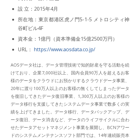
設 立：2015年4月
所在地：東京都港区虎ノ門5-1-5 メトロシティ神
谷町ビル4F
資本金：1億円（資本準備金15億2500万円）
URL：
https://www.aosdata.co.jp/
AOSデータ社は、データ管理技術で知的財産を守る活動を続
けており、企業7,000社以上、国内会員90万人を超えるお客
様のデータをクラウドにお預かりするクラウドデータ事業、
20年に渡り100万人以上のお客様の無くしてしまったデータ
を復旧してきたデータ復旧事業、1,300万人以上のお客様の
データ移行を支援してきたシステムデータ事業で数多くの実
績を上げてきました。データ移行、データバックアップ、デ
ータ復旧、データ消去など、データのライフサイクルに合わ
せたデータアセットマネジメント事業を展開し、BCNアワー
ドのシステムメンテナンスソフト部門では、14年連続販売本