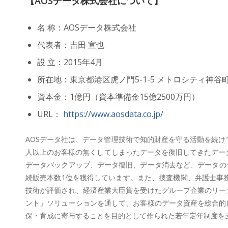
【AOSデータ株式会社について】
名 称：AOSデータ株式会社
代表者：吉田 宣也
設 立：2015年4月
所在地：東京都港区虎ノ門5-1-5 メトロシティ神谷町
資本金：1億円（資本準備金15億2500万円）
URL：
https://www.aosdata.co.jp/
AOSデータ社は、データ管理技術で知的財産を守る活動を続けて
人以上のお客様の無くしてしまったデータを復旧してきたデータ
データバックアップ、データ復旧、データ消去など、データの
続販売本数1位を獲得しています。また、捜査機関、弁護士事
技術が評価され、経済産業大臣賞を受けたグループ企業のリー
ント」ソリューションを通して、お客様のデータ資産を総合的
保・育成に寄与することを目的として作られた若年定年制度を