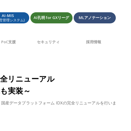
AI-MIS
AI孔明 for GXリーグ
MLアノテーション
経営管理システム)
PoC支援
セキュリティ
採用情報
完全リニューアル
も実装～
、国産データプラットフォーム IDXの完全リニューアルを行いま