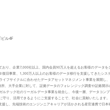
ビル4F
おり、企業7,000社以上、国内会員90万人を超えるお客様のデータを
復旧事業、1,300万人以上のお客様のデータ移行を支援してきたシ
ライフサイクルに合わせたデータアセットマネジメント事業を展開し、B
務所、大手企業に対して、証拠データのフォレンジック調査や証拠開示
ガルテック社のリーガルデータ事業を統合し、今後一層、データコンプラ
に守り、活用できるようにご支援することで、社会に貢献いたします。
支援し、先端技術のエンジンニアキャリアが活かされる産官連携で日本