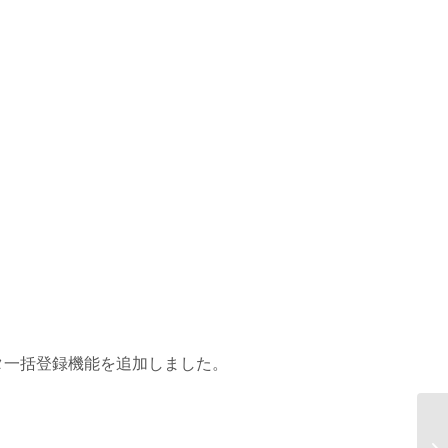
タ一括登録機能を追加しました。
A
末