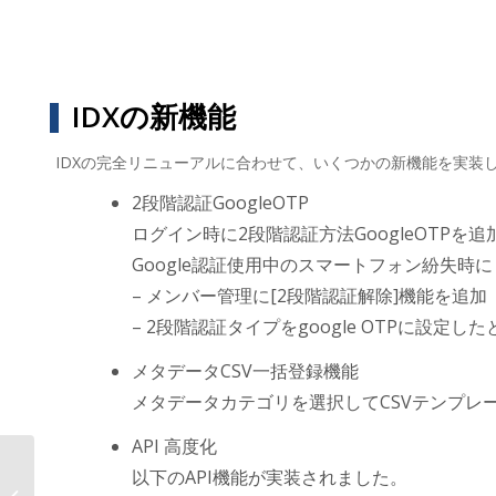
IDXの新機能
IDXの完全リニューアルに合わせて、いくつかの新機能を実装
2段階認証GoogleOTP
ログイン時に2段階認証方法GoogleOTPを
Google認証使用中のスマートフォン紛失時に
– メンバー管理に[2段階認証解除]機能を追加
– 2段階認証タイプをgoogle OTPに設定
メタデータCSV一括登録機能
メタデータカテゴリを選択してCSVテンプ
API 高度化
以下のAPI機能が実装されました。
AOSデータ社、建設業のDXを推進す