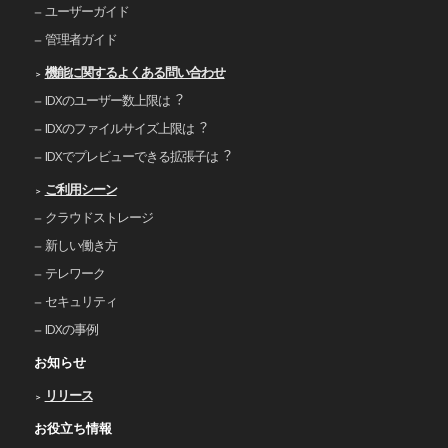
ユーザーガイド
管理者ガイド
機能に関するよくある問い合わせ
IDXのユーザー数上限は︖
IDXのファイルサイズ上限は︖
IDXでプレビューできる拡張⼦は︖
ご利⽤シーン
クラウドストレージ
新しい働き⽅
テレワーク
セキュリティ
IDXの事例
お知らせ
リリース
お役立ち情報