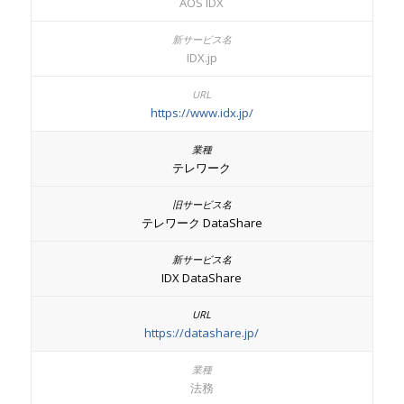
AOS IDX
IDX.jp
https://www.idx.jp/
テレワーク
テレワーク DataShare
IDX DataShare
https://datashare.jp/
法務