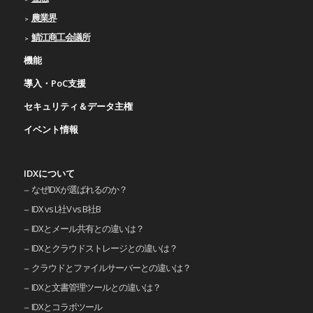
農業界
鯖江商工会議所
機能
導入・PoC支援
セキュリティ＆データ主権
イベント情報
IDXについて
なぜIDXが選ばれるのか？
IDX vs L社V vs B社B
IDXとメール共有との違いは？
IDXとクラウドストレージとの違いは？
クラウドとファイルサーバーとの違いは？
IDXと文書管理ツールとの違いは？
IDXとコラボツール