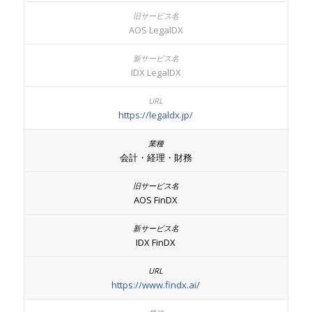
AOS LegalDX
IDX LegalDX
https://legaldx.jp/
会計・経理・財務
AOS FinDX
IDX FinDX
https://www.findx.ai/