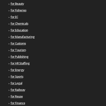
for Beauty
for Fisheries
for EC
for Chemicals
for Education
for Manufacturing
for Customs
for Tourism
for Publishing
for HR Staffing
for Energy
for Sports
for Legal
for Railway
for Reuse
for Finance