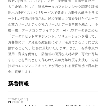
数1位を獲得しています。また、捜査機関、弁護士事務所、
大手企業に対して、証拠データのフォレンジック調査や証拠
開示のEデイスカバリサービスで数多くの事件の解決をサポ
ートした技術が評価され、経済産業大臣賞を受けたグループ
企業のリーガルテック社のリーガルデータ事業を統合し、今
後一層、データコンプライアンス、AI・DXデータを含めた
「データアセットマネジメント」ソリューションを通して、
お客様のデータ資産を総合的に守り、活用できるようにご支
援することで、社会に貢献いたします。また、 若手隊員の
登用・育成を促進し、防衛省の優秀な人材確保・育成に寄与
することを目的として作られた若年定年制度を支援し、先端
技術のエンジンニアキャリアが活かされる産官連携で日本社
会に貢献します。
新着情報
2026年7月15日
IN
お知らせ