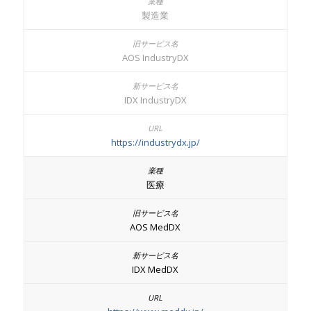
製造業
AOS IndustryDX
IDX IndustryDX
https://industrydx.jp/
医療
AOS MedDX
IDX MedDX