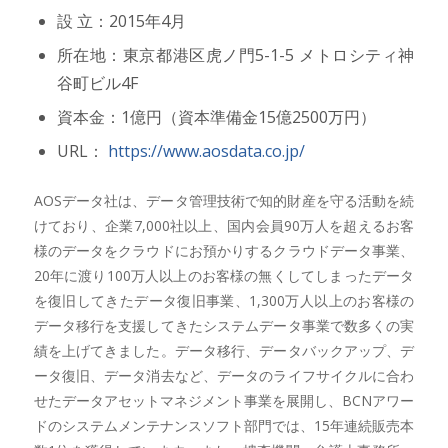
設 立：2015年4月
所在地：東京都港区虎ノ門5-1-5 メトロシティ神
谷町ビル4F
資本金：1億円（資本準備金15億2500万円）
URL：
https://www.aosdata.co.jp/
AOSデータ社は、データ管理技術で知的財産を守る活動を続
けており、企業7,000社以上、国内会員90万人を超えるお客
様のデータをクラウドにお預かりするクラウドデータ事業、
20年に渡り100万人以上のお客様の無くしてしまったデータ
を復旧してきたデータ復旧事業、1,300万人以上のお客様の
データ移行を支援してきたシステムデータ事業で数多くの実
績を上げてきました。データ移行、データバックアップ、デ
ータ復旧、データ消去など、データのライフサイクルに合わ
せたデータアセットマネジメント事業を展開し、BCNアワー
ドのシステムメンテナンスソフト部門では、15年連続販売本