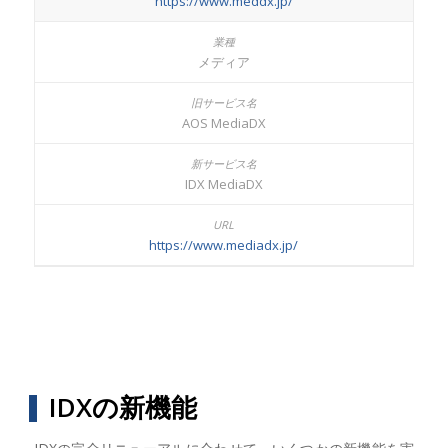
https://www.meddx.jp/
メディア
AOS MediaDX
IDX MediaDX
https://www.mediadx.jp/
IDXの新機能