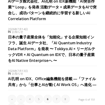
AIデータ株式会社、AI孔明 on IDX新機能「AI突合作
業™ Loop」を発表 活動データ × 成果データをAIで突
合し、成功パターンを継続的に学習する新しいAI
Correlation Platform
2026年7月14日
IN
お知らせ
日本の量子産業全体を「知能化」する企業知能イン
フラ、誕生 AIデータ社、「AI Quantum Industry
Data Platform」を発表 〜 Tokkyo.AI × リーガルテ
ックVDR × AI Quantum on IDXで、日本の量子産業
をAI Native Enterpriseへ 〜
2026年7月13日
IN
お知らせ
AI孔明 on IDX、Office編集機能を搭載 ―「ファイル
共有」から「仕事とAIが動くAI Work OS」へ進化 ―
«
‹
4
5
6
7
8
Page 6 of 151