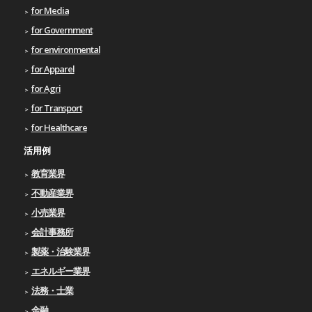
for Media
for Government
for environmental
for Apparel
for Agri
for Transport
for Healthcare
活用例
教育業界
不動産業界
小売業界
会計事務所
製薬・治験業界
エネルギー業界
法務・士業
金融