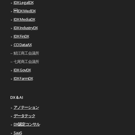
IDX LegalDX
IDX MedDX
IDX MediaDX
IDX IndustryDX
IDX FinDX
CCI DataAX
鯖江商工会議所
七尾商工会議所
IDX GovDX
IDX FarmDX
DX＆AI
アノテーション
データテック
DX認定コンサル
SaaS