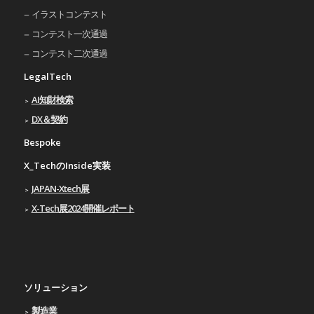
イラストコンテスト
コンテスト一次通過
コンテスト二次通過
LegalTech
AI知財検索
DX＆契約
Bespoke
X_TechのInside実装
JAPAN-Xtech展
X-Tech展2024開催レポート
ソリューション
製造業