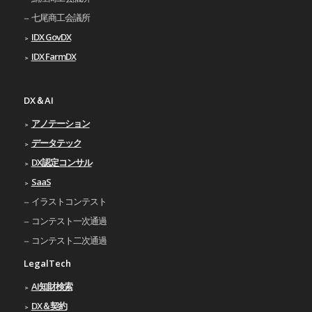
七尾商工会議所
IDX GovDX
IDX FarmDX
DX＆AI
アノテーション
データテック
DX認定コンサル
SaaS
イラストコンテスト
コンテスト一次通過
コンテスト二次通過
LegalTech
AI知財検索
DX＆契約