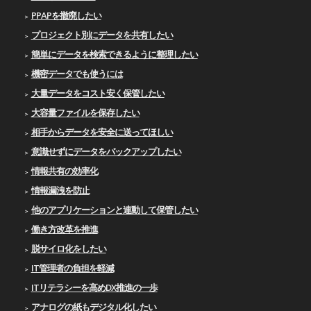
PPAPを撤廃したい
プロジェクト別にデータを共有したい
簡単にデータを検索できるように整理したい
機密データでも使うには
大量データをコスト安く保管したい
大容量ファイルを保存したい
相手からデータを安全に送ってほしい
意識せずにデータをバックアップしたい
情報共有の効率化
情報漏洩を防止
他のアプリケーションと連動して保管したい
働き方改革を推進
脱サイロ化をしたい
IT管理者の負担を軽減
ITリテラシーを高めDX推進の一歩
アナログの紙もデジタル化したい