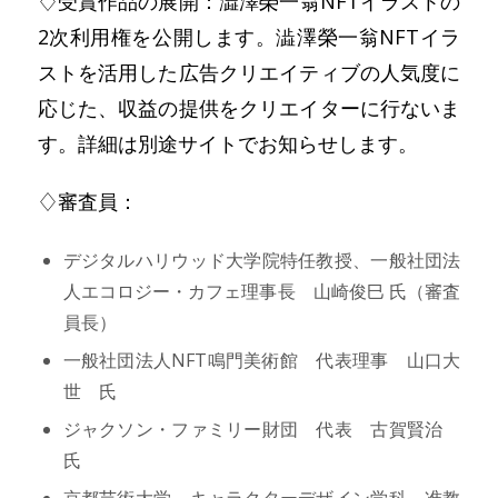
♢受賞作品の展開：澁澤榮一翁NFTイラストの
2次利用権を公開します。澁澤榮一翁NFTイラ
ストを活用した広告クリエイティブの人気度に
応じた、収益の提供をクリエイターに行ないま
す。詳細は別途サイトでお知らせします。
♢審査員：
デジタルハリウッド大学院特任教授、一般社団法
人エコロジー・カフェ理事長 山崎俊巳 氏（審査
員長）
一般社団法人NFT鳴門美術館 代表理事 山口大
世 氏
ジャクソン・ファミリー財団 代表 古賀賢治
氏
京都芸術大学 キャラクターデザイン学科 准教