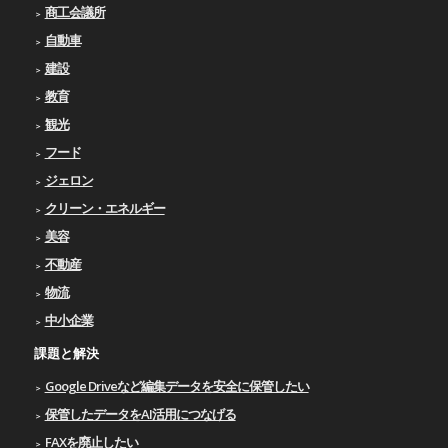
商工会議所
自動車
建設
教育
観光
フード
ジェロン
クリーン・エネルギー
美容
不動産
物流
中小企業
課題と解決
Google Driveなど編集データを安全に保管したい
保管したデータをAI活用につなげる
FAXを廃止したい