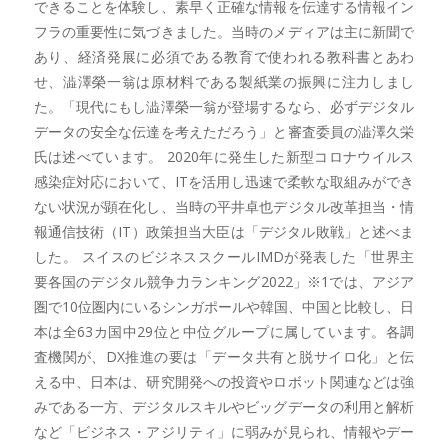
できることを体験し、素早く正確な情報を伝達する情報イン
フラの重要性に気づきました。当時のメディアは主に新聞で
あり、経済発展に必須である教育で使われる教科書とあわ
せ、澁澤榮一翁は原材料である製紙業の振興に注力しまし
た。「現代にもし澁澤榮一翁が登場するなら、必ずデジタル
データの安全な伝達を考えただろう」と審査委員の澁澤久栄
氏は述べています。 2020年に発生した新型コロナウイルス
感染症対応において、ITを活用し迅速で柔軟な取組みができ
ない状況が顕在化し、当時の平井卓也デジタル改革担当・情
報通信技術（IT）政策担当大臣は「デジタル敗戦」と述べま
した。 スイスのビジネススクールIMDが発表した「世界主
要各国のデジタル競争力ランキング2022」※1では、アジア
圏で10位圏内にいるシンガポールや韓国、中国と比較し、日
本は全63カ国中29位と中位グループに属しています。各調
査機関が、DX推進の要は「データ共有と脱サイロ化」と伝
える中、日本は、研究開発への投資やロボット関連などは強
みである一方、デジタルスキルやビッグデータの利用と解析
など「ビジネス・アジリティ」に弱みが見られ、情報やデー