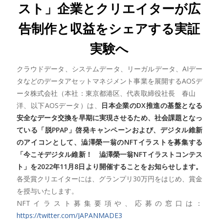
スト」企業とクリエイターが広
告制作と収益をシェアする実証
実験へ
クラウドデータ、システムデータ、リーガルデータ、AIデー
タなどのデータアセットマネジメント事業を展開するAOSデ
ータ株式会社（本社：東京都港区、代表取締役社長 春山
洋、以下AOSデータ）は、
日本企業のDX推進の基盤となる
安全なデータ交換を早期に実現させるため、社会課題となっ
ている「脱PPAP」啓発キャンペーンおよび、デジタル維新
のアイコンとして、澁澤榮一翁のNFTイラストを募集する
「今こそデジタル維新！ 澁澤榮一翁NFTイラストコンテス
ト」を2022年11月8日より開催することをお知らせします。
各受賞クリエイターには、グランプリ30万円をはじめ、賞金
を授与いたします。
NFTイラスト募集要項や、応募の窓口は：
https://twitter.com/JAPANMADE3