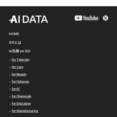
HOME
IDXとは
AI孔明 on IDX
for Telecom
for Care
for Beauty
for Fisheries
for EC
for Chemicals
for Education
for Manufacturing