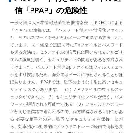
信「PPAP」の危険性
一般財団法人日本情報経済社会推進協会（JIPDEC）による
「PPAP」の定義では、「パスワード付きZIP暗号化ファイル
と、そのパスワードをそれぞれメールで別送する方法」とし
ています。同一経路でほぼ同時にZipファイルとパスワード
を送る方法は、 Zipファイルの暗号化に用いられるアルゴリ
ズムの強度は弱く、セキュリティ上の問題があると指摘され
てきました。パスワード付きZipファイルはウィルスチェッ
クをすり抜けるため、海外ではメールに添付されることがほ
ぼありません。 PPAPでは、以下のような非常に高いセキュ
リティリスクがあります。 （1）ZIPファイルのウィルスチ
ェックができない （2）セキュリティのレベルが低く、パス
ワードが解読される可能性がある （3）ファイルとパスワー
ドが同じ通信路で送られるので、両方取得される可能性があ
る 必要な相手とのみ、強固なセキュリティを保持しなが
ら、効率的かつ効果的にクラウドストレージ経由で情報を共