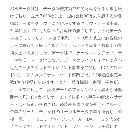
AOSデータ社は、データ管理技術で知的財産を守る活動を続
けており、企業7,000社以上、国内会員90万人を超えるお客
様のデータをクラウドにお預かりするクラウドデータ事業、
20年に渡り100万人以上のお客様の無くしてしまったデータ
を復旧してきたデータ復旧事業、1,300万人以上のお客様の
データ移行を支援してきたシステムデータ事業で数多くの実
績を上げてきました。データ移行、データバックアップ、デ
ータ復旧、データ消去など、データのライフサイクルに合わ
せたデータアセットマネジメント事業を展開し、BCNアワー
ドのシステムメンテナンスソフト部門では、14年連続販売本
数1位を獲得しています。また、捜査機関、弁護士事務所、
大手企業に対して、証拠データのフォレンジック調査や証拠
開示のEデイスカバリサービスで数多くの事件の解決をサポ
ートした技術が評価され、経済産業大臣賞を受けたグループ
企業のリーガルテック社のリーガルデータ事業を統合し、今
後一層、データコンプライアンス、AI・DXデータを含めた
「データアセットマネジメント」ソリューションを通して、