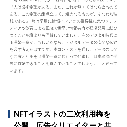
『人は必ず希望がある。また、これが無くてはならぬもので
ある。この希望の組織立って、遠大なるものが、すなわち理
想である』 翁は早期に情報インフラの重要性に気づき、メ
ディアや教育による正確で素早い情報共有が経済発展に結び
つくことを誰よりも理解していました。今のデジタル時代に
澁澤榮一翁が、もしいたなら、デジタルデータの安全な伝達
を必ず考えたはずです。本コンテストを通し、データの安全
な共有と活用を澁澤榮一翁に代わって促進し、日本経済の発
展に貢献できることを喜んでいることでしょう。」と述べて
います。
NFTイラストの二次利用権を
公開、広告クリエイターと共