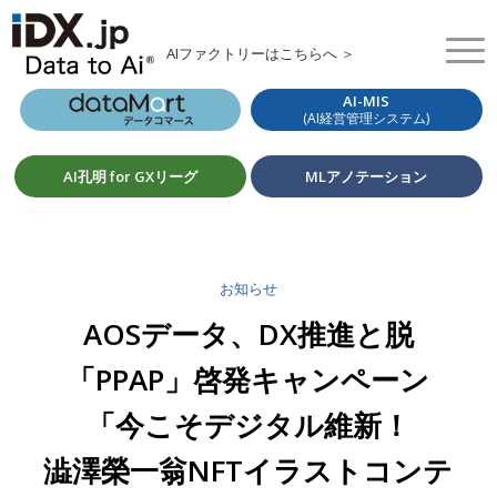
AIファクトリーはこちらへ ＞
AI-MIS
(AI経営管理システム)
AI孔明 for GXリーグ
MLアノテーション
お知らせ
AOSデータ、DX推進と脱
「PPAP」啓発キャンペーン
「今こそデジタル維新！
澁澤榮一翁NFTイラストコンテ