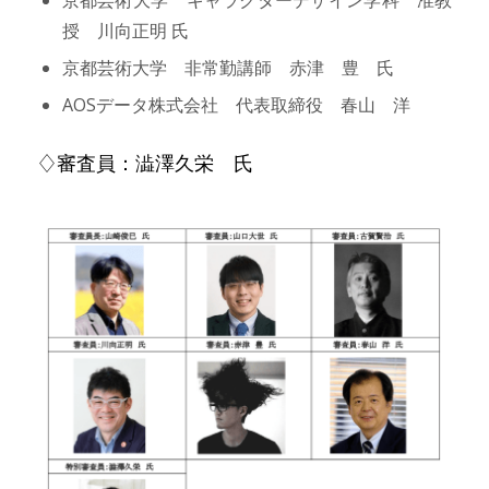
授 川向正明 氏
京都芸術大学 非常勤講師 赤津 豊 氏
AOSデータ株式会社 代表取締役 春山 洋
♢審査員：澁澤久栄 氏