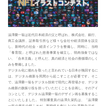
澁澤榮一翁は近代日本経済の父と呼ばれ、株式会社、銀行、
商工会議所、証券取引所など様々な会社や経済団体を設立
し、新時代の社会・経済インフラを整備し、同時に、当時
「養育院」と呼ばれた慈善事業を確立し、弱肉強食ではな
い、「合本主義」と呼んだ、真の経済と社会の善循環のしく
みを整備しました。
デジタル化に後れを取ったと言われている日本が挽回するに
は、デジタル維新を民間から起こすことが必要です。そこ
で、澁澤榮一翁をデジタル技術で現代に再登場させ、デジタ
ル維新の旗振り役を担っていただくことを企画し、そのアイ
コンとして、デジタル澁澤榮一翁のデザイン画を募集するこ
とにいたしました。 特別審査員の澁澤久栄氏は、「澁澤榮
一翁の座右の銘こそが、新時代を創り上げた原動力です。