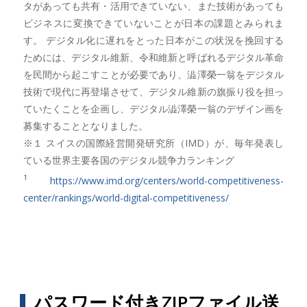
タがあっても共有・活用できていない、また技術があっても
ビジネスに変換できていないことが日本の課題とみられま
す。 デジタル化に遅れをとった日本がこの状況を挽回する
ためには、デジタル維新、令和維新と呼ばれるデジタル革命
を民間から起こすことが必要であり、澁澤榮一翁をデジタル
技術で現代に再登場させて、デジタル維新の旗振り役を担っ
ていたくことを企画し、デジタル澁澤榮一翁のデザイン画を
募集することとなりました。
※１ スイスの国際経営開発研究所（IMD）が、毎年発表し
ている世界主要各国のデジタル競争力ランキング
1
https://www.imd.org/centers/world-competitiveness-
center/rankings/world-digital-competitiveness/
パスワード付きZIPファイル送