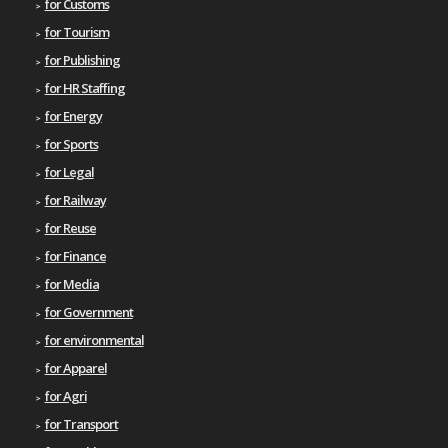
for Customs
for Tourism
for Publishing
for HR Staffing
for Energy
for Sports
for Legal
for Railway
for Reuse
for Finance
for Media
for Government
for environmental
for Apparel
for Agri
for Transport