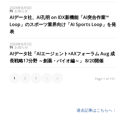
2026年8月6日
IN
お知らせ
AIデータ社、AI孔明 on IDX新機能「AI突合作業™︎
Loop」のスポーツ業界向け「AI Sports Loop」を発
表
2026年8月5日
IN
お知らせ
AIデータ社「AIエージェント×AXフォーラム Aug 成
長戦略17分野 ～創薬・バイオ編～」 8/20開催
1
2
3
›
»
Page 1 of 151
過去記事はこちらへ 〉