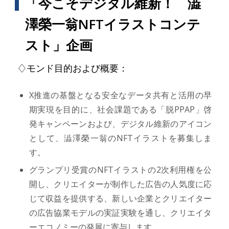
「今こそデジタル維新！ 澁
澤榮一翁NFTイラストコンテ
スト」企画
♢モンド目的および概要：
X推進の基盤となる安全なデータ共有と活用の早
期実現を目的に、社会課題である「脱PPAP」啓
発キャンペーンおよび、デジタル維新のアイコン
として、澁澤榮一翁のNFTイラストを募集しま
す。
グランプリ受賞のNFTイラストの2次利用権を公
開し、クリエイターが制作した広告の人気度に応
じて収益を提供する、新しい企業とクリエイター
の広告協業モデルの実証実験を通し、クリエイタ
ーエコノミーの発展に寄与します。