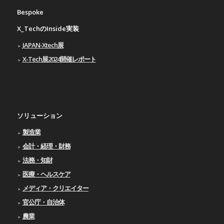
Bespoke
X_TechのInside実装
JAPAN-Xtech展
X-Tech展2024開催レポート
ソリューション
製造業
会計・経理・財務
法務・知財
医療・ヘルスケア
メディア・クリエイター
官公庁・自治体
農業