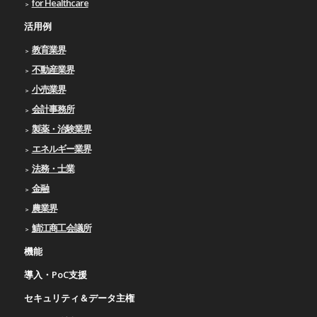
for Healthcare
活用例
教育業界
不動産業界
小売業界
会計事務所
製薬・治験業界
エネルギー業界
法務・士業
金融
農業界
鯖江商工会議所
機能
導入・PoC支援
セキュリティ＆データ主権