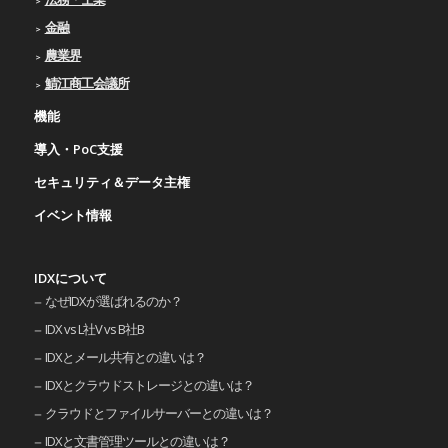
金融
農業界
鯖江商工会議所
機能
導入・PoC支援
セキュリティ＆データ主権
イベント情報
IDXについて
なぜIDXが選ばれるのか？
IDX vs L社V vs B社B
IDXとメール共有との違いは？
IDXとクラウドストレージとの違いは？
クラウドとファイルサーバーとの違いは？
IDXと文書管理ツールとの違いは？