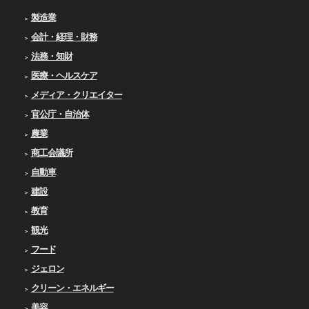
製造業
会計・経理・財務
法務・知財
医療・ヘルスケア
メディア・クリエイター
官公庁・自治体
農業
商工会議所
自動車
建設
教育
観光
フード
ジェロン
クリーン・エネルギー
美容