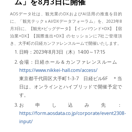
ム」を8月3日に開催
AOSデータ社は、観光業のDXおよびAI活用の推進を目的
に、「観光テックｘAI/DXデータフォーラム」を、2023年8
月3日に、【観光×ビッグデータ】【インバウンド×DX】【宿
泊業×DX】【国際進出×DX】のセッションに7社ご登壇頂
き、大手町の日経カンファレンスルームで開催いたします。
日時：2023年8月3日（木）14:00～17:15
会場：日経ホール＆カンファレンスルーム
https://www.nikkei-hall.com/access/
東京都千代田区大手町1-3-7 日経ビル6F ＊当
日は、オンラインとハイブリッドで開催予定で
す。
お申し込み先：
https://form.aosdata.co.jp/corporate/event2308-
input/