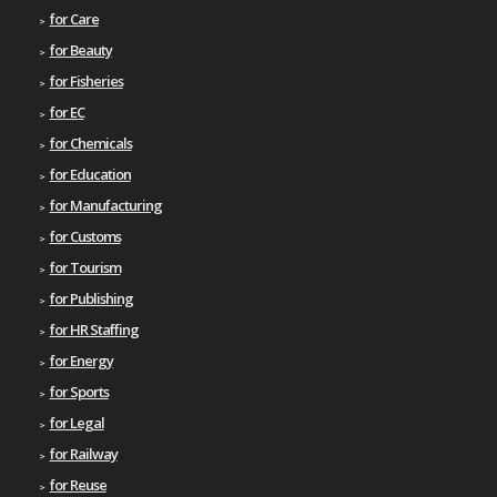
for Care
for Beauty
for Fisheries
for EC
for Chemicals
for Education
for Manufacturing
for Customs
for Tourism
for Publishing
for HR Staffing
for Energy
for Sports
for Legal
for Railway
for Reuse