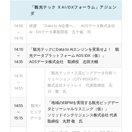
「観光テック ＸAI/DXフォーラム」アジェン
ダ
14:00
挨拶 「Data to AI企業へ」 AOSデータ株式会社
～
AI・DXデータ事業部長 五十嵐 司
14:10
14:10
「観光テックにData to AIエンジンを実装せよ！ 観
～
光データプラットフォーム AOS IDX（仮）」
14:35
AOSデータ株式会社 取締役 志田大輔
「観光テック × 人流ビッグデータ分析ソ
14:35
リューション（CITY INSIGHT）」
～
株式会社ナイトレイ 代表取締役 石
14:55
川 豊 氏
「地域のEBPMを実現する観光ビッグデー
14:55
観光×
タとソーシャルリスニング（仮）」
～
ビッグ
ソリッドインテリジェンス株式会社 代表
15:15
データ
取締役 丸野 敬 氏