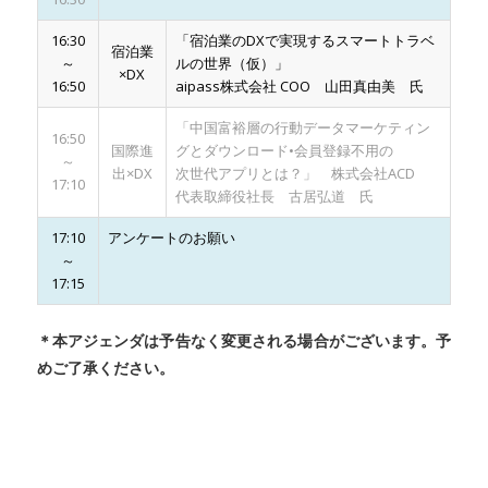
16:30
「宿泊業のDXで実現するスマートトラベ
宿泊業
～
ルの世界（仮）」
×DX
16:50
aipass株式会社 COO 山田真由美 氏
「中国富裕層の行動データマーケティン
16:50
国際進
グとダウンロード•会員登録不用の
～
出×DX
次世代アプリとは？」 株式会社ACD
17:10
代表取締役社長 古居弘道 氏
17:10
アンケートのお願い
～
17:15
＊本アジェンダは予告なく変更される場合がございます。予
めご了承ください。