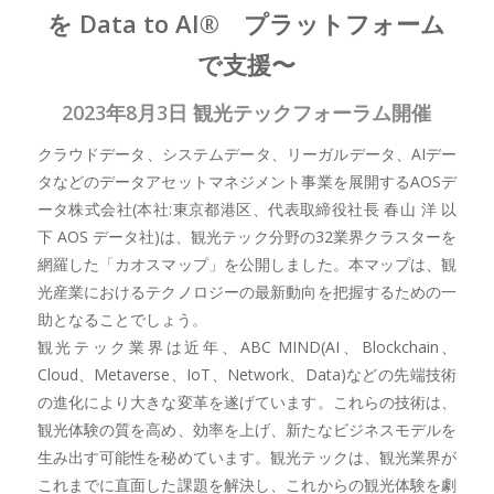
を Data to AI® プラットフォーム
で支援〜
2023年8月3日 観光テックフォーラム開催
クラウドデータ、システムデータ、リーガルデータ、AIデー
タなどのデータアセットマネジメント事業を展開するAOSデ
ータ株式会社(本社:東京都港区、代表取締役社長 春山 洋 以
下 AOS データ社)は、観光テック分野の32業界クラスターを
網羅した「カオスマップ」を公開しました。本マップは、観
光産業におけるテクノロジーの最新動向を把握するための一
助となることでしょう。
観光テック業界は近年、ABC MIND(AI、Blockchain、
Cloud、Metaverse、IoT、Network、Data)などの先端技術
の進化により大きな変革を遂げています。これらの技術は、
観光体験の質を高め、効率を上げ、新たなビジネスモデルを
生み出す可能性を秘めています。観光テックは、観光業界が
これまでに直面した課題を解決し、これからの観光体験を劇