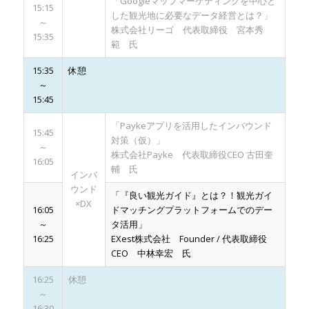
「Googleマップマーケティングを中心と
15:15
した観光地に必要なデータ経営とは？」
～
株式会社リーゴ 代表取締役 宮本秀
15:35
範 氏
15:35
休憩
～
15:45
「Paykeアプリを活用したインバウンド
15:45
対策（仮）」
～
株式会社Payke 代表取締役CEO 古田奎
16:05
輔 氏
インバ
ウンド
「『良い観光ガイド』とは？！観光ガイ
×DX
16:05
ドマッチングプラットフォームでのデー
～
タ活用」
16:25
EXest株式会社 Founder / 代表取締役
CEO 中林幸宏 氏
16:25
休憩
～
16:30