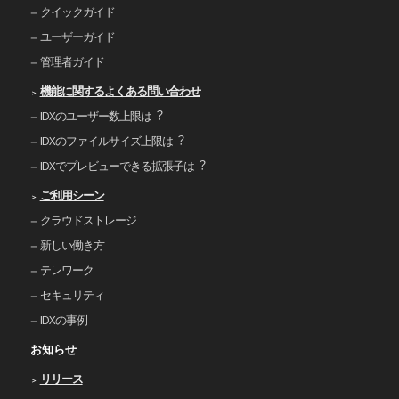
クイックガイド
ユーザーガイド
管理者ガイド
機能に関するよくある問い合わせ
IDXのユーザー数上限は︖
IDXのファイルサイズ上限は︖
IDXでプレビューできる拡張⼦は︖
ご利⽤シーン
クラウドストレージ
新しい働き⽅
テレワーク
セキュリティ
IDXの事例
お知らせ
リリース