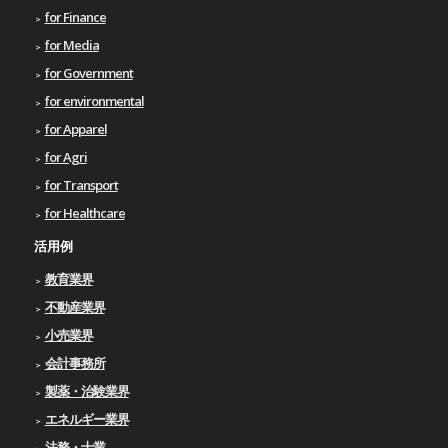
for Finance
for Media
for Government
for environmental
for Apparel
for Agri
for Transport
for Healthcare
活用例
教育業界
不動産業界
小売業界
会計事務所
製薬・治験業界
エネルギー業界
法務・士業