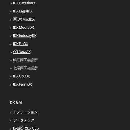
IDX Datashare
IDX LegalDX
IDX MedDX
IDX MediaDX
IDX IndustryDX
IDX FinDX
CCI DataAX
鯖江商工会議所
七尾商工会議所
IDX GovDX
IDX FarmDX
DX＆AI
アノテーション
データテック
DX認定コンサル