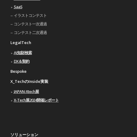
SaaS
イラストコンテスト
コンテスト一次通過
コンテスト二次通過
LegalTech
AI知財検索
DX＆契約
Bespoke
X_TechのInside実装
JAPAN-Xtech展
X-Tech展2024開催レポート
ソリューション