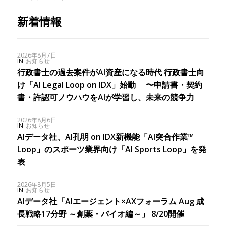
新着情報
2026年8月7日
IN
お知らせ
行政書士の過去案件がAI資産になる時代 行政書士向
け「AI Legal Loop on IDX」始動 〜申請書・契約
書・許認可ノウハウをAIが学習し、未来の競争力
2026年8月6日
IN
お知らせ
AIデータ社、AI孔明 on IDX新機能「AI突合作業™︎
Loop」のスポーツ業界向け「AI Sports Loop」を発
表
2026年8月5日
IN
お知らせ
AIデータ社「AIエージェント×AXフォーラム Aug 成
長戦略17分野 ～創薬・バイオ編～」 8/20開催