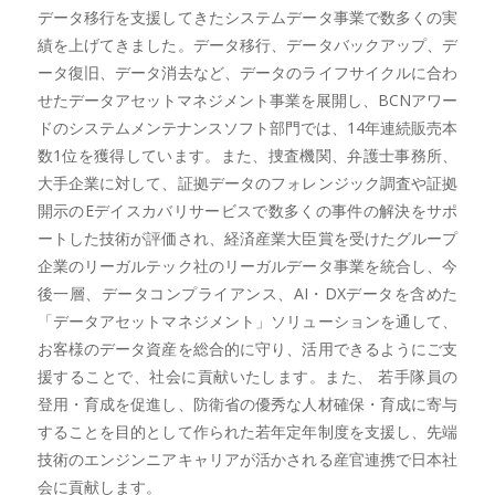
データ移行を支援してきたシステムデータ事業で数多くの実
績を上げてきました。データ移行、データバックアップ、デ
ータ復旧、データ消去など、データのライフサイクルに合わ
せたデータアセットマネジメント事業を展開し、BCNアワー
ドのシステムメンテナンスソフト部門では、14年連続販売本
数1位を獲得しています。また、捜査機関、弁護士事務所、
大手企業に対して、証拠データのフォレンジック調査や証拠
開示のEデイスカバリサービスで数多くの事件の解決をサポ
ートした技術が評価され、経済産業大臣賞を受けたグループ
企業のリーガルテック社のリーガルデータ事業を統合し、今
後一層、データコンプライアンス、AI・DXデータを含めた
「データアセットマネジメント」ソリューションを通して、
お客様のデータ資産を総合的に守り、活用できるようにご支
援することで、社会に貢献いたします。また、 若手隊員の
登用・育成を促進し、防衛省の優秀な人材確保・育成に寄与
することを目的として作られた若年定年制度を支援し、先端
技術のエンジンニアキャリアが活かされる産官連携で日本社
会に貢献します。