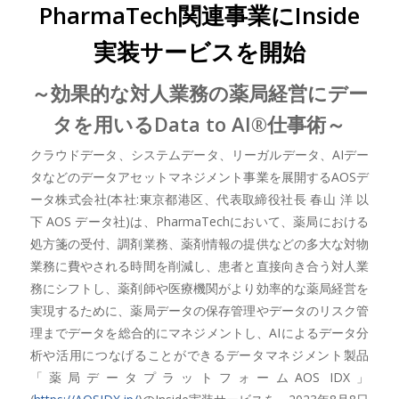
PharmaTech関連事業にInside
実装サービスを開始
～効果的な対人業務の薬局経営にデー
タを用いるData to AI®仕事術～
クラウドデータ、システムデータ、リーガルデータ、AIデー
タなどのデータアセットマネジメント事業を展開するAOSデ
ータ株式会社(本社:東京都港区、代表取締役社長 春山 洋 以
下 AOS データ社)は、PharmaTechにおいて、薬局における
処方箋の受付、調剤業務、薬剤情報の提供などの多大な対物
業務に費やされる時間を削減し、患者と直接向き合う対人業
務にシフトし、薬剤師や医療機関がより効率的な薬局経営を
実現するために、薬局データの保存管理やデータのリスク管
理までデータを総合的にマネジメントし、AIによるデータ分
析や活用につなげることができるデータマネジメント製品
「薬局データプラットフォームAOS IDX」