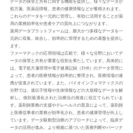
データの保管と共有に関する機能を提供し、様々なデータが
処方箋、医薬品情報、患者の健康情報などが蓄積されます。
これらのデータを一元的に管理し、有効に活用することが薬
局の業務効率化や患者ケアの質向上につながります。
薬局データプラットフォームは、膨大かつ多様なデータを一
元的に収集、統合し、効率的に管理するための基盤を提供し
ます。
ファーマテックの応用領域は広範で、様々な分野においてデ
ータの保管と共有が重要な役割を果たしています。具体的に
は、電子処方箋管理や電子健康記録（EHR）のデータ管理に
よって、患者の医療情報が効率的に整理され、医療現場の連
携が促進されています。また、バイオインフォマティクスの
分野では、遺伝子情報や生体情報などの大規模なデータを解
析し、個別最適化された治療法の推進に役立てられていま
す。薬剤師業務の支援やテレヘルスの普及によって、薬剤師
と医療従事者の業務が効率化され、患者の健康管理が向上し
ています。データ駆動型治療のアプローチによって、臨床デ
ータの活用が進み、より根拠に基づいた医療判断やパーソナ