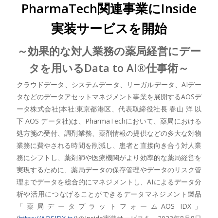
PharmaTech関連事業にInside
実装サービスを開始
～効果的な対人業務の薬局経営にデー
タを用いるData to AI®仕事術～
クラウドデータ、システムデータ、リーガルデータ、AIデー
タなどのデータアセットマネジメント事業を展開するAOSデ
ータ株式会社(本社:東京都港区、代表取締役社長 春山 洋 以
下 AOS データ社)は、PharmaTechにおいて、薬局における
処方箋の受付、調剤業務、薬剤情報の提供などの多大な対物
業務に費やされる時間を削減し、患者と直接向き合う対人業
務にシフトし、薬剤師や医療機関がより効率的な薬局経営を
実現するために、薬局データの保存管理やデータのリスク管
理までデータを総合的にマネジメントし、AIによるデータ分
析や活用につなげることができるデータマネジメント製品
「薬局データプラットフォームAOS IDX」