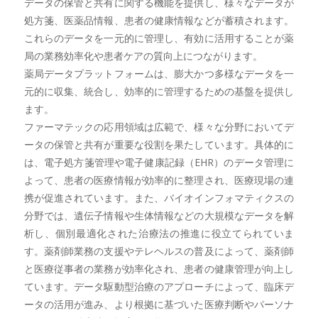
データの保管と共有に関する機能を提供し、様々なデータが
処方箋、医薬品情報、患者の健康情報などが蓄積されます。
これらのデータを一元的に管理し、有効に活用することが薬
局の業務効率化や患者ケアの質向上につながります。
薬局データプラットフォームは、膨大かつ多様なデータを一
元的に収集、統合し、効率的に管理するための基盤を提供し
ます。
ファーマテックの応用領域は広範で、様々な分野においてデ
ータの保管と共有が重要な役割を果たしています。具体的に
は、電子処方箋管理や電子健康記録（EHR）のデータ管理に
よって、患者の医療情報が効率的に整理され、医療現場の連
携が促進されています。また、バイオインフォマティクスの
分野では、遺伝子情報や生体情報などの大規模なデータを解
析し、個別最適化された治療法の推進に役立てられていま
す。薬剤師業務の支援やテレヘルスの普及によって、薬剤師
と医療従事者の業務が効率化され、患者の健康管理が向上し
ています。データ駆動型治療のアプローチによって、臨床デ
ータの活用が進み、より根拠に基づいた医療判断やパーソナ