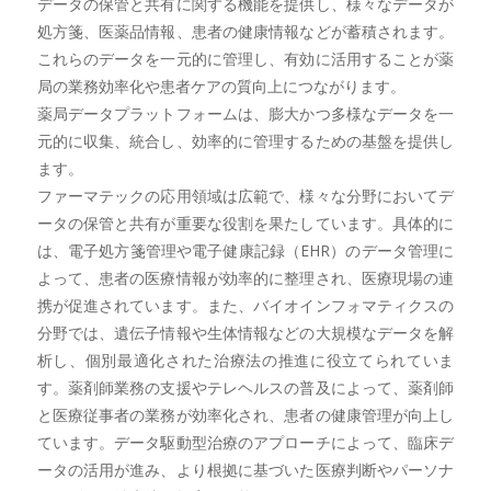
データの保管と共有に関する機能を提供し、様々なデータが
処方箋、医薬品情報、患者の健康情報などが蓄積されます。
これらのデータを一元的に管理し、有効に活用することが薬
局の業務効率化や患者ケアの質向上につながります。
薬局データプラットフォームは、膨大かつ多様なデータを一
元的に収集、統合し、効率的に管理するための基盤を提供し
ます。
ファーマテックの応用領域は広範で、様々な分野においてデ
ータの保管と共有が重要な役割を果たしています。具体的に
は、電子処方箋管理や電子健康記録（EHR）のデータ管理に
よって、患者の医療情報が効率的に整理され、医療現場の連
携が促進されています。また、バイオインフォマティクスの
分野では、遺伝子情報や生体情報などの大規模なデータを解
析し、個別最適化された治療法の推進に役立てられていま
す。薬剤師業務の支援やテレヘルスの普及によって、薬剤師
と医療従事者の業務が効率化され、患者の健康管理が向上し
ています。データ駆動型治療のアプローチによって、臨床デ
ータの活用が進み、より根拠に基づいた医療判断やパーソナ