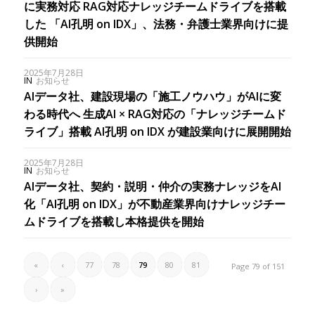
に実務対応 RAG対応ナレッジチームドライブを搭載
した 「AI孔明 on IDX」、法務・弁護士業界向けに提
供開始
2025年7月28日
IN
お知らせ
AIデータ社、建設現場の「施工ノウハウ」がAIに変
わる時代へ 生成AI × RAG対応の「ナレッジチームド
ライブ」搭載 AI孔明 on IDX が建設業向けに展開開始
2025年7月28日
IN
お知らせ
AIデータ社、契約・説明・仲介の実務ナレッジをAI
化「AI孔明 on IDX」が不動産業界向けナレッジチー
ムドライブを搭載し本格提供を開始
«
‹
77
78
79
80
81
Page 79 of 151
›
»