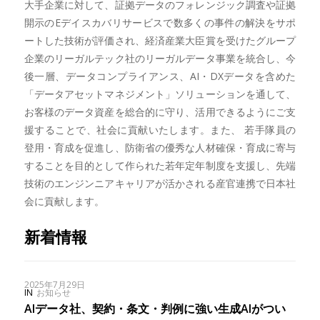
大手企業に対して、証拠データのフォレンジック調査や証拠
開示のEデイスカバリサービスで数多くの事件の解決をサポ
ートした技術が評価され、経済産業大臣賞を受けたグループ
企業のリーガルテック社のリーガルデータ事業を統合し、今
後一層、データコンプライアンス、AI・DXデータを含めた
「データアセットマネジメント」ソリューションを通して、
お客様のデータ資産を総合的に守り、活用できるようにご支
援することで、社会に貢献いたします。また、 若手隊員の
登用・育成を促進し、防衛省の優秀な人材確保・育成に寄与
することを目的として作られた若年定年制度を支援し、先端
技術のエンジンニアキャリアが活かされる産官連携で日本社
会に貢献します。
新着情報
2025年7月29日
IN
お知らせ
AIデータ社、契約・条文・判例に強い生成AIがつい