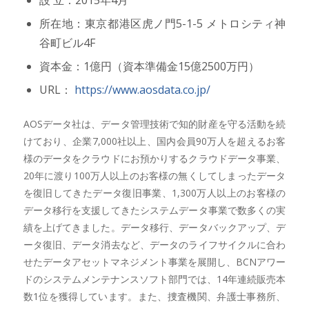
所在地：東京都港区虎ノ門5-1-5 メトロシティ神
谷町ビル4F
資本金：1億円（資本準備金15億2500万円）
URL：
https://www.aosdata.co.jp/
AOSデータ社は、データ管理技術で知的財産を守る活動を続
けており、企業7,000社以上、国内会員90万人を超えるお客
様のデータをクラウドにお預かりするクラウドデータ事業、
20年に渡り100万人以上のお客様の無くしてしまったデータ
を復旧してきたデータ復旧事業、1,300万人以上のお客様の
データ移行を支援してきたシステムデータ事業で数多くの実
績を上げてきました。データ移行、データバックアップ、デ
ータ復旧、データ消去など、データのライフサイクルに合わ
せたデータアセットマネジメント事業を展開し、BCNアワー
ドのシステムメンテナンスソフト部門では、14年連続販売本
数1位を獲得しています。また、捜査機関、弁護士事務所、