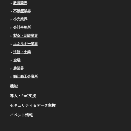
教育業界
不動産業界
小売業界
会計事務所
製薬・治験業界
エネルギー業界
法務・士業
金融
農業界
鯖江商工会議所
機能
導入・PoC支援
セキュリティ＆データ主権
イベント情報