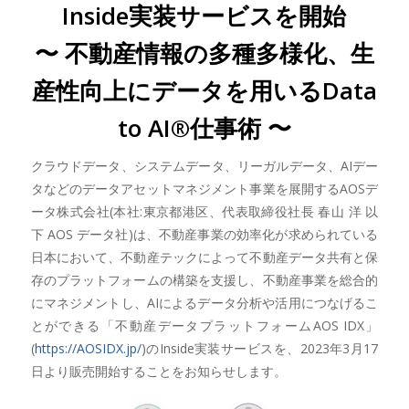
Inside実装サービスを開始
〜 不動産情報の多種多様化、生
産性向上にデータを用いるData
to AI®︎仕事術 〜
クラウドデータ、システムデータ、リーガルデータ、AIデー
タなどのデータアセットマネジメント事業を展開するAOSデ
ータ株式会社(本社:東京都港区、代表取締役社長 春山 洋 以
下 AOS データ社)は、不動産事業の効率化が求められている
日本において、不動産テックによって不動産データ共有と保
存のプラットフォームの構築を支援し、不動産事業を総合的
にマネジメントし、AIによるデータ分析や活用につなげるこ
とができる「不動産データプラットフォームAOS IDX」
(
https://AOSIDX.jp/
)のInside実装サービスを、2023年3月17
日より販売開始することをお知らせします。