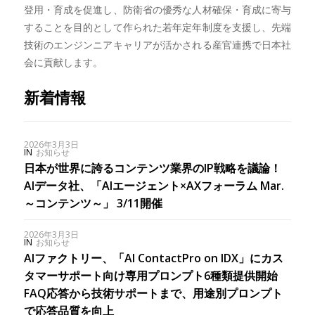
登用・育成を促進し、防衛省の優秀な人材確保・育成に寄与
することを目的として作られた若年定年制度を支援し、先端
技術のエンジンニアキャリアが活かされる産官連携で日本社
会に貢献します。
新着情報
2026年3月3日
IN
お知らせ
日本が世界に誇るコンテンツ業界のIP戦略を議論！
AIデータ社、「AIエージェント×AXフォーラム Mar.
～コンテンツ～」 3/11開催
2026年3月3日
IN
お知らせ
AIファクトリー、「AI ContactPro on IDX」にカス
タマーサポート向け専用プロンプト6種類提供開始
FAQ応答から技術サポートまで、用途別プロンプト
で応答品質を向上