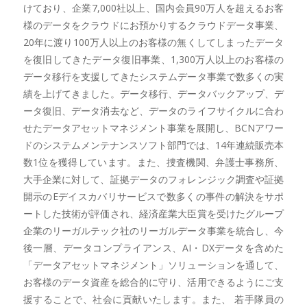
けており、企業7,000社以上、国内会員90万人を超えるお客
様のデータをクラウドにお預かりするクラウドデータ事業、
20年に渡り100万人以上のお客様の無くしてしまったデータ
を復旧してきたデータ復旧事業、1,300万人以上のお客様の
データ移行を支援してきたシステムデータ事業で数多くの実
績を上げてきました。データ移行、データバックアップ、デ
ータ復旧、データ消去など、データのライフサイクルに合わ
せたデータアセットマネジメント事業を展開し、BCNアワー
ドのシステムメンテナンスソフト部門では、14年連続販売本
数1位を獲得しています。また、捜査機関、弁護士事務所、
大手企業に対して、証拠データのフォレンジック調査や証拠
開示のEデイスカバリサービスで数多くの事件の解決をサポ
ートした技術が評価され、経済産業大臣賞を受けたグループ
企業のリーガルテック社のリーガルデータ事業を統合し、今
後一層、データコンプライアンス、AI・DXデータを含めた
「データアセットマネジメント」ソリューションを通して、
お客様のデータ資産を総合的に守り、活用できるようにご支
援することで、社会に貢献いたします。また、 若手隊員の