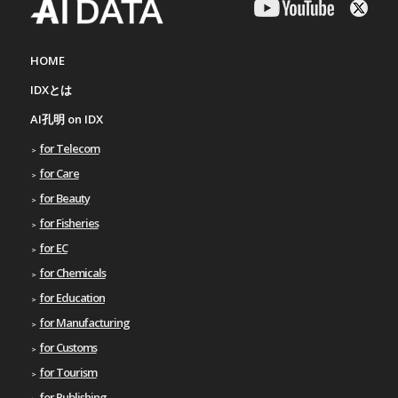
HOME
IDXとは
AI孔明 on IDX
for Telecom
for Care
for Beauty
for Fisheries
for EC
for Chemicals
for Education
for Manufacturing
for Customs
for Tourism
for Publishing