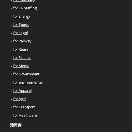
for HR Staffing
for Energy
for Sports
for Legal
for Railway
for Reuse
for Finance
for Media
for Government
for environmental
for Apparel
for Agri
for Transport
for Healthcare
活用例