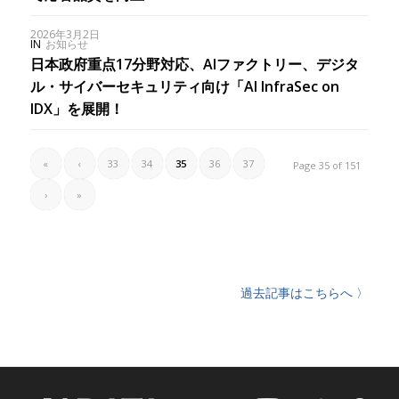
2026年3月2日
IN
お知らせ
日本政府重点17分野対応、AIファクトリー、デジタ
ル・サイバーセキュリティ向け「AI InfraSec on
IDX」を展開！
«
‹
33
34
35
36
37
Page 35 of 151
›
»
過去記事はこちらへ 〉