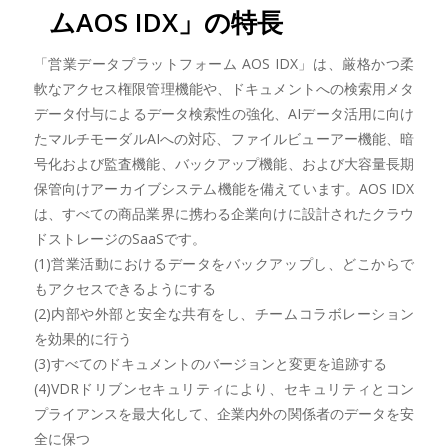
ムAOS IDX」の特長
「営業データプラットフォーム AOS IDX」は、厳格かつ柔
軟なアクセス権限管理機能や、ドキュメントへの検索用メタ
データ付与によるデータ検索性の強化、AIデータ活用に向け
たマルチモーダルAIへの対応、ファイルビューアー機能、暗
号化および監査機能、バックアップ機能、および大容量長期
保管向けアーカイブシステム機能を備えています。AOS IDX
は、すべての商品業界に携わる企業向けに設計されたクラウ
ドストレージのSaaSです。
(1)営業活動におけるデータをバックアップし、どこからで
もアクセスできるようにする
(2)内部や外部と安全な共有をし、チームコラボレーション
を効果的に行う
(3)すべてのドキュメントのバージョンと変更を追跡する
(4)VDRドリブンセキュリティにより、セキュリティとコン
プライアンスを最大化して、企業内外の関係者のデータを安
全に保つ