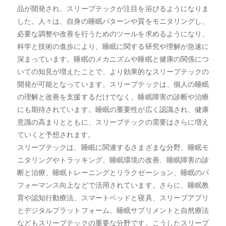
品が開発され、スリープテックが注目を浴びるようになりま
した。人々は、自身の睡眠パターンや質をモニタリングし、
必要な調整や改善を行うためのツールを求めるようになり、
科学と技術の進歩により、睡眠に関する研究や理解が急速に
深まっています。睡眠のメカニズムや睡眠と健康の関係につ
いての知見が増えたことで、より効果的なスリープテックの
開発が可能となっています。スリープテックは、個人の睡眠
の理解と改善を支援するだけでなく、睡眠障害の診断や治療
にも期待されています。睡眠の重要性が広く認識され、健康
意識の高まりとともに、スリープテックの需要はさらに増え
ていくと予想されます。
スリープテックは、睡眠に関連するさまざまな分野、睡眠モ
ニタリングやトラッキング、睡眠環境の改善、睡眠障害の診
断と治療、睡眠トレーニングとリラクゼーション、睡眠のパ
フォーマンス向上などで活用されています。さらに、睡眠教
育や認知行動療法、スマートベッドと寝具、スリープアプリ
とデジタルプラットフォーム、睡眠サプリメントと自然療法
などもスリープテックの重要な分野です。こうしたスリープ