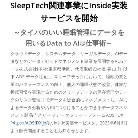
SleepTech関連事業にInside実装
サービスを開始
～タイパのいい睡眠管理にデータを
用いるData to AI®仕事術～
クラウドデータ、システムデータ、リーガルデータ、AIデー
タなどのデータアセットマネジメント事業を展開するAOSデ
ータ株式会社(本社:東京都港区、代表取締役社長 春山 洋 以
下 AOS データ社)は、スリープテックにおいて、睡眠の質と
量のパフォーマンスの向上、個人の睡眠状態の改善、健康な
睡眠習慣を実現するためのスリープデータの保存管理やデー
タのリスク管理までデータを総合的にマネジメントし、AIに
よるデータ分析や活用につなげることができるデータマネジ
メント製品「スリープデータプラットフォームAOS IDX」
(
https://AOSIDX.jp/
)のInside実装サービスを、2023年6月6日
より販売開始することをお知らせします。