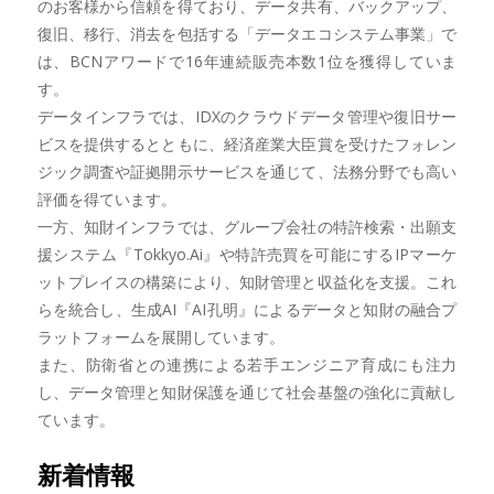
のお客様から信頼を得ており、データ共有、バックアップ、
復旧、移行、消去を包括する「データエコシステム事業」で
は、BCNアワードで16年連続販売本数1位を獲得していま
す。
データインフラでは、IDXのクラウドデータ管理や復旧サー
ビスを提供するとともに、経済産業大臣賞を受けたフォレン
ジック調査や証拠開示サービスを通じて、法務分野でも高い
評価を得ています。
一方、知財インフラでは、グループ会社の特許検索・出願支
援システム『Tokkyo.Ai』や特許売買を可能にするIPマーケ
ットプレイスの構築により、知財管理と収益化を支援。これ
らを統合し、生成AI『AI孔明』によるデータと知財の融合プ
ラットフォームを展開しています。
また、防衛省との連携による若手エンジニア育成にも注力
し、データ管理と知財保護を通じて社会基盤の強化に貢献し
ています。
新着情報