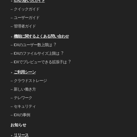
IDXの使い⽅ガイド
クイックガイド
ユーザーガイド
管理者ガイド
機能に関するよくある問い合わせ
IDXのユーザー数上限は︖
IDXのファイルサイズ上限は︖
IDXでプレビューできる拡張⼦は︖
ご利⽤シーン
クラウドストレージ
新しい働き⽅
テレワーク
セキュリティ
IDXの事例
お知らせ
リリース