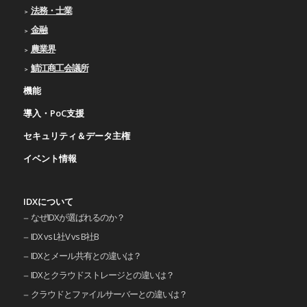
法務・士業
金融
農業界
鯖江商工会議所
機能
導入・PoC支援
セキュリティ＆データ主権
イベント情報
IDXについて
なぜIDXが選ばれるのか？
IDX vs L社V vs B社B
IDXとメール共有との違いは？
IDXとクラウドストレージとの違いは？
クラウドとファイルサーバーとの違いは？