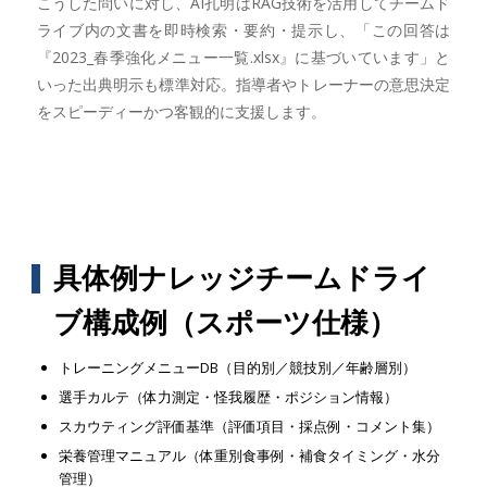
こうした問いに対し、AI孔明はRAG技術を活用してチームド
ライブ内の文書を即時検索・要約・提示し、「この回答は
『2023_春季強化メニュー一覧.xlsx』に基づいています」と
いった出典明示も標準対応。指導者やトレーナーの意思決定
をスピーディーかつ客観的に支援します。
具体例ナレッジチームドライ
ブ構成例（スポーツ仕様）
トレーニングメニューDB（目的別／競技別／年齢層別）
選手カルテ（体力測定・怪我履歴・ポジション情報）
スカウティング評価基準（評価項目・採点例・コメント集）
栄養管理マニュアル（体重別食事例・補食タイミング・水分
管理）