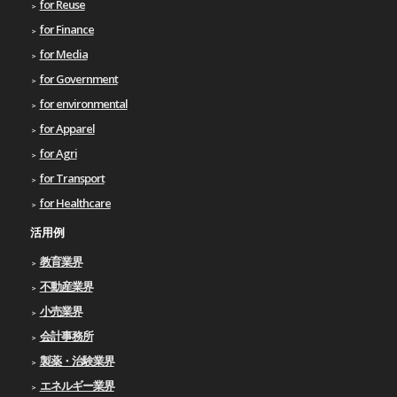
for Reuse
for Finance
for Media
for Government
for environmental
for Apparel
for Agri
for Transport
for Healthcare
活用例
教育業界
不動産業界
小売業界
会計事務所
製薬・治験業界
エネルギー業界