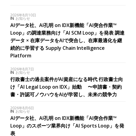
2026年8月10日
IN
お知らせ
AIデータ社、AI孔明 on IDX新機能「AI突合作業™
Loop」の調達業務向け「AI SCM Loop」を発表 調達
データ × 在庫データをAIで突合し、在庫最適化を継
続的に学習する Supply Chain Intelligence
Platform
2026年8月7日
IN
お知らせ
行政書士の過去案件がAI資産になる時代 行政書士向
け「AI Legal Loop on IDX」始動 〜申請書・契約
書・許認可ノウハウをAIが学習し、未来の競争力
2026年8月6日
IN
お知らせ
AIデータ社、AI孔明 on IDX新機能「AI突合作業™︎
Loop」のスポーツ業界向け「AI Sports Loop」を発
表