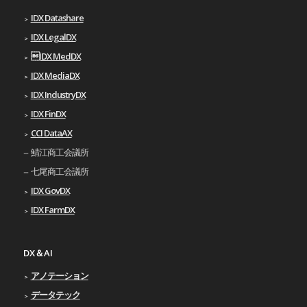
IDX Datashare
IDX LegalDX
IDX MedDX
IDX MediaDX
IDX IndustryDX
IDX FinDX
CCI DataAX
鯖江商工会議所
七尾商工会議所
IDX GovDX
IDX FarmDX
DX＆AI
アノテーション
データテック