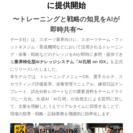
に提供開始
〜トレーニングと戦略の知見をAIが
即時共有〜
データ社）は、スポーツ業界向けに、スポーツチーム・フィ
ットネスジム・育成機関などにおいて活用されるトレーニン
グ・栄養・戦術などのナレッジをAIが即時に参照・提供でき
る
業界特化型AIナレッジシステム「AI孔明 on IDX」
を正式
にリリースいたしました。
本モデルでは、トレーニングメニューDB、選手カルテ、ス
カウティング評価基準、栄養管理マニュアル、練習日誌テン
プレート、試合分析レポートなどの重要資料をチームドライ
ブに一元化。生成AI「AI孔明」が自然文による質問に対し
て、文脈を理解したうえでリアルタイムに回答することで、
現場の指導・戦略・記録業務を飛躍的に効率化します。