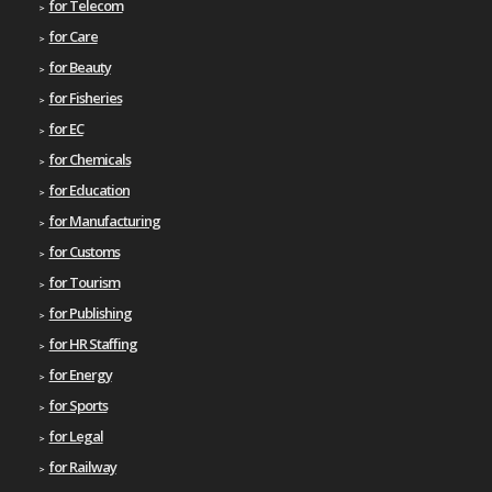
for Telecom
for Care
for Beauty
for Fisheries
for EC
for Chemicals
for Education
for Manufacturing
for Customs
for Tourism
for Publishing
for HR Staffing
for Energy
for Sports
for Legal
for Railway